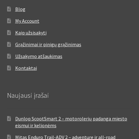
Blog
My Account
Kaip užsisakyti
Grąžinimai ir pinigų grąžinimas
Užsakymo atšaukimas
Kontaktai
Naujausi įrašai
Dunlop ScootSmart 2 – motorolerių padanga miesto
eismui ir kelionėms
Mitas Enduro Trail-ADV 2 – adventure ir all-road