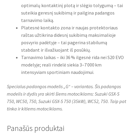
optimalų kontaktinį plotą ir slėgio tolygumą – tai
suteikia geresnį sukibimą ir pailgina padangos
tarnavimo laiką.
Platesnė kontakto zona ir naujas protektoriaus
raštas užtikrina didesnį sukibimą maksimalioje
posvyrio padėtyje – tai pagerina stabilumą
stabdant ir išvažiuojant iš posūkių.
Tarnavimo laikas – iki 36 % ilgesnė rida nei S20 EVO
modelyje; reali rindelė siekia 3–7 000 km
intensyviam sportiniam naudojimui.
Specialus padangos modelis „G“ – variantas. Šis padangos
modelis ir dydis yra skirti šiems motociklams: Suzuki GSX-S
750, WC50, 750, Suzuki GSX-S 750 (35kW), WC52, 750. Taip pat
tinka ir kitiems motociklams.
Panašūs produktai