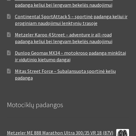
padanga keliui bei lengvam bekelės naudojimui
Continental SportAttack 5 – sportinė padanga keliui ir
proginiam naudojimui lenktynių trasoje
Metzeler Karoo 4 Street – adventure ir all-road
padanga keliui bei lengvam bekelės naudojimui
Dunlop Geomax MX34 – motokroso padanga minkštai
ir vidutinio kietumo dangai
Mitas Street Force – Subalansuota sportinė kelių
padanga
Motociklų padangos
Metzeler ME 888 Marathon Ultra 300/35 VR 18 (87V)