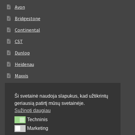
Avon
Bridgestone
Continental
CST
Dunlop
Heidenau
Maxxis
Metzeler
Ši svetainė naudoja slapukus, kad užtikrintų
Michelin
geriausią patirtį mūsų svetainėje.
Mitas
Sužinoti daugiau
Techninis
Techninis
Pirelli
Marketing
Marketing
Shinko