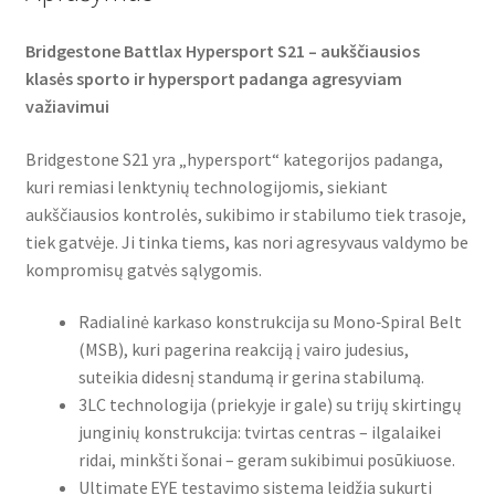
Bridgestone Battlax Hypersport S21 – aukščiausios
klasės sporto ir hypersport padanga agresyviam
važiavimui
Bridgestone S21 yra „hypersport“ kategorijos padanga,
kuri remiasi lenktynių technologijomis, siekiant
aukščiausios kontrolės, sukibimo ir stabilumo tiek trasoje,
tiek gatvėje. Ji tinka tiems, kas nori agresyvaus valdymo be
kompromisų gatvės sąlygomis.
Radialinė karkaso konstrukcija su Mono‑Spiral Belt
(MSB), kuri pagerina reakciją į vairo judesius,
suteikia didesnį standumą ir gerina stabilumą.
3LC technologija (priekyje ir gale) su trijų skirtingų
junginių konstrukcija: tvirtas centras – ilgalaikei
ridai, minkšti šonai – geram sukibimui posūkiuose.
Ultimate EYE testavimo sistema leidžia sukurti