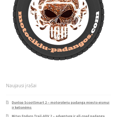
Naujausi įrašai
Dunlop ScootSmart 2 – motorolerių padanga miesto eismui
ir kelionėms
Mitas Enduro Trail-ADV 2 – adventure ir all-road padanga