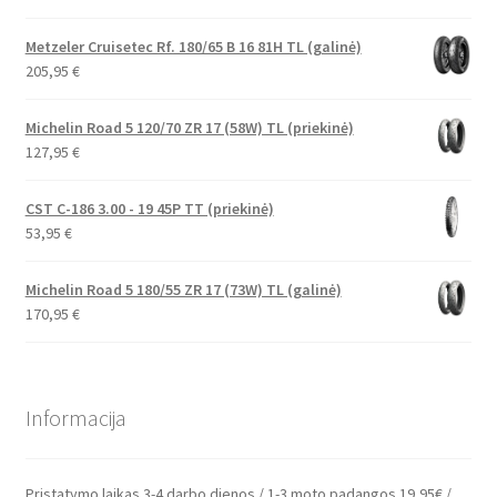
Metzeler Cruisetec Rf. 180/65 B 16 81H TL (galinė)
205,95
€
Michelin Road 5 120/70 ZR 17 (58W) TL (priekinė)
127,95
€
CST C-186 3.00 - 19 45P TT (priekinė)
53,95
€
Michelin Road 5 180/55 ZR 17 (73W) TL (galinė)
170,95
€
Informacija
Pristatymo laikas 3-4 darbo dienos / 1-3 moto padangos 19,95€ /