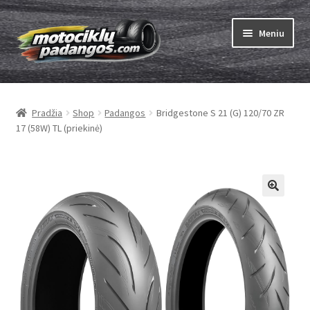
Pereiti
Pereiti
Meniu
prie
prie
meniu
turinio
Išskleist
Padangos
sub-
Pradžia
Shop
Padangos
Bridgestone S 21 (G) 120/70 ZR
menu
Išskleist
Kameros
17 (58W) TL (priekinė)
sub-
menu
Išskleist
ABC
sub-
menu
Kaip užsisakyti
Testų
Išskleist
Brand
sub-
menu
Kontaktai