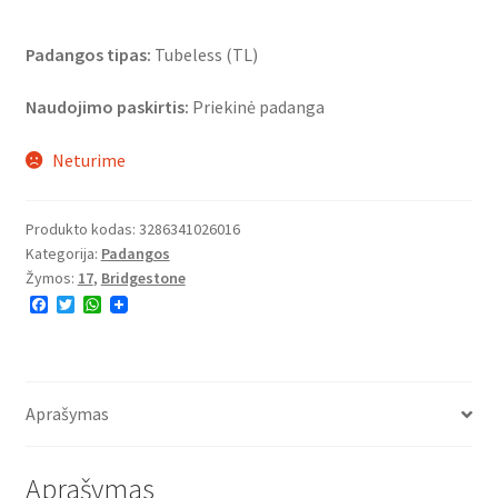
Padangos tipas:
Tubeless (TL)
Naudojimo paskirtis:
Priekinė padanga
Neturime
Produkto kodas:
3286341026016
Kategorija:
Padangos
Žymos:
17
,
Bridgestone
F
T
W
a
w
h
c
i
a
e
t
t
b
t
s
o
e
A
o
r
p
Aprašymas
k
p
Aprašymas