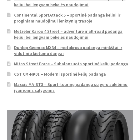
keliui bei lengvam bekelės naudojimui
Continental SportAttack 5 – sportinė padanga keliui ir
proginiam naudojimui lenktynių trasoje
Metzeler Karoo 4 Street – adventure ir all-road padanga
keliui bei lengvam bekelės naudojimui
Dunlop Geomax MX34 – motokroso padanga minkštai ir
vidutinio kietumo dangai
Mitas Street Force – Subalansuota sportinė kelių padanga
CST CM-NK01 – Moderni sportinė kelių padanga
Maxxis MA-ST3 – Sport-touring padanga su geru sukibimu
įvairiomis sąlygomis