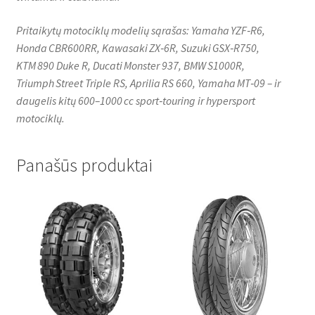
Pritaikytų motociklų modelių sąrašas: Yamaha YZF‑R6,
Honda CBR600RR, Kawasaki ZX‑6R, Suzuki GSX‑R750,
KTM 890 Duke R, Ducati Monster 937, BMW S1000R,
Triumph Street Triple RS, Aprilia RS 660, Yamaha MT‑09 – ir
daugelis kitų 600–1000 cc sport‑touring ir hypersport
motociklų.
Panašūs produktai