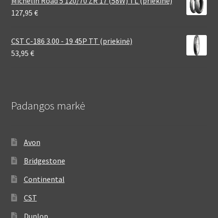
Michelin Road 5 120/70 ZR 17 (58W) TL (priekinė)
127,95
€
CST C-186 3.00 - 19 45P TT (priekinė)
53,95
€
Padangos markė
Avon
Bridgestone
Continental
CST
Dunlop