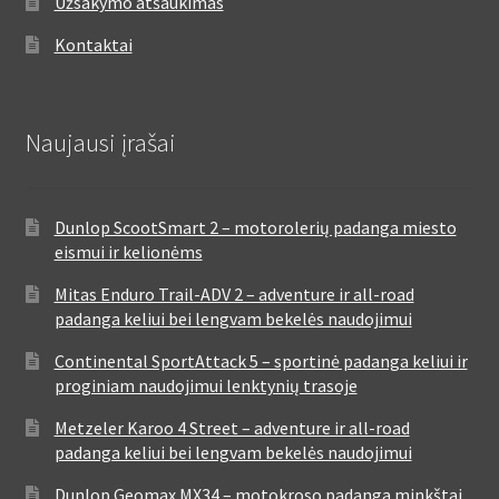
Užsakymo atšaukimas
Kontaktai
Naujausi įrašai
Dunlop ScootSmart 2 – motorolerių padanga miesto
eismui ir kelionėms
Mitas Enduro Trail-ADV 2 – adventure ir all-road
padanga keliui bei lengvam bekelės naudojimui
Continental SportAttack 5 – sportinė padanga keliui ir
proginiam naudojimui lenktynių trasoje
Metzeler Karoo 4 Street – adventure ir all-road
padanga keliui bei lengvam bekelės naudojimui
Dunlop Geomax MX34 – motokroso padanga minkštai