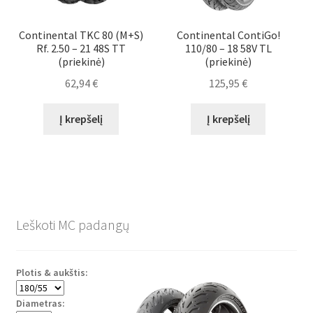
Continental TKC 80 (M+S)
Continental ContiGo!
Rf. 2.50 – 21 48S TT
110/80 – 18 58V TL
(priekinė)
(priekinė)
62,94
€
125,95
€
Į krepšelį
Į krepšelį
Leškoti MC padangų
Plotis & aukštis:
Diametras: