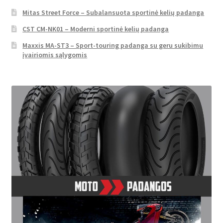
Mitas Street Force – Subalansuota sportinė kelių padanga
CST CM-NK01 – Moderni sportinė kelių padanga
Maxxis MA-ST3 – Sport-touring padanga su geru sukibimu
įvairiomis sąlygomis