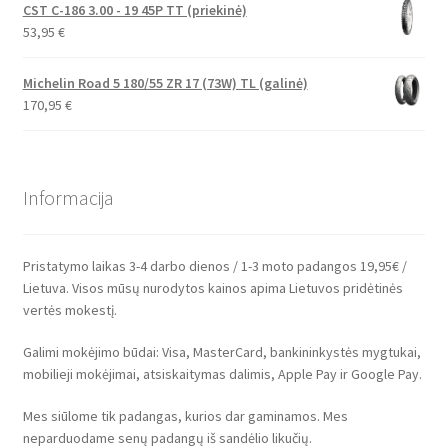
CST C-186 3.00 - 19 45P TT (priekinė)
53,95
€
Michelin Road 5 180/55 ZR 17 (73W) TL (galinė)
170,95
€
Informacija
Pristatymo laikas 3-4 darbo dienos / 1-3 moto padangos 19,95€ /
Lietuva. Visos mūsų nurodytos kainos apima Lietuvos pridėtinės
vertės mokestį.
Galimi mokėjimo būdai: Visa, MasterCard, bankininkystės mygtukai,
mobilieji mokėjimai, atsiskaitymas dalimis, Apple Pay ir Google Pay.
Mes siūlome tik padangas, kurios dar gaminamos. Mes
neparduodame senų padangų iš sandėlio likučių.