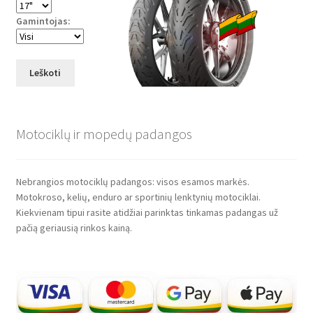
Gamintojas:
Leškoti
Motociklų ir mopedų padangos
Nebrangios motociklų padangos: visos esamos markės.
Motokroso, kelių, enduro ar sportinių lenktynių motociklai.
Kiekvienam tipui rasite atidžiai parinktas tinkamas padangas už
pačią geriausią rinkos kainą.