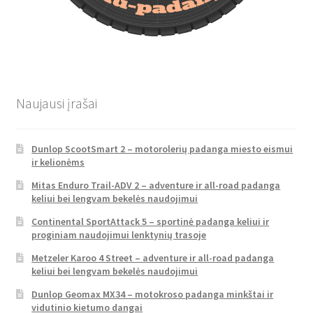
Naujausi įrašai
Dunlop ScootSmart 2 – motorolerių padanga miesto eismui
ir kelionėms
Mitas Enduro Trail-ADV 2 – adventure ir all-road padanga
keliui bei lengvam bekelės naudojimui
Continental SportAttack 5 – sportinė padanga keliui ir
proginiam naudojimui lenktynių trasoje
Metzeler Karoo 4 Street – adventure ir all-road padanga
keliui bei lengvam bekelės naudojimui
Dunlop Geomax MX34 – motokroso padanga minkštai ir
vidutinio kietumo dangai