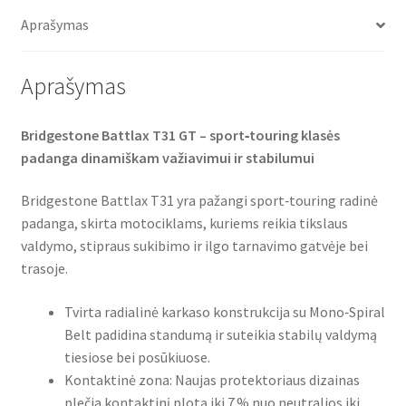
o
e
A
TL
o
r
p
Aprašymas
(priekinė)
k
p
Aprašymas
Bridgestone Battlax T31 GT – sport‑touring klasės
padanga dinamiškam važiavimui ir stabilumui
Bridgestone Battlax T31 yra pažangi sport‑touring radinė
padanga, skirta motociklams, kuriems reikia tikslaus
valdymo, stipraus sukibimo ir ilgo tarnavimo gatvėje bei
trasoje.
Tvirta radialinė karkaso konstrukcija su Mono‑Spiral
Belt padidina standumą ir suteikia stabilų valdymą
tiesiose bei posūkiuose.
Kontaktinė zona: Naujas protektoriaus dizainas
plečia kontaktinį plotą iki 7 % nuo neutralios iki