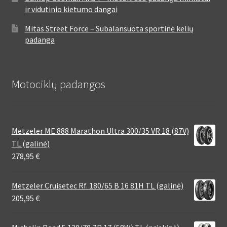
ir vidutinio kietumo dangai
Mitas Street Force – Subalansuota sportinė kelių
padanga
Motociklų padangos
Metzeler ME 888 Marathon Ultra 300/35 VR 18 (87V)
TL (galinė)
278,95
€
Metzeler Cruisetec Rf. 180/65 B 16 81H TL (galinė)
205,95
€