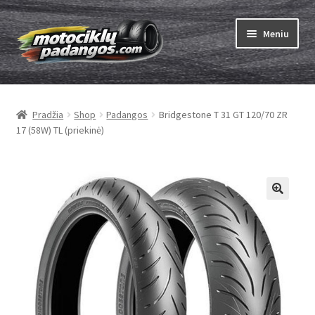
Pereiti
Pereiti
Meniu
prie
prie
meniu
turinio
Išskleist
Padangos
sub-
Pradžia
Shop
Padangos
Bridgestone T 31 GT 120/70 ZR
menu
Išskleist
Kameros
17 (58W) TL (priekinė)
sub-
menu
Išskleist
ABC
sub-
menu
Kaip užsisakyti
Testų
Išskleist
Brand
sub-
menu
Kontaktai