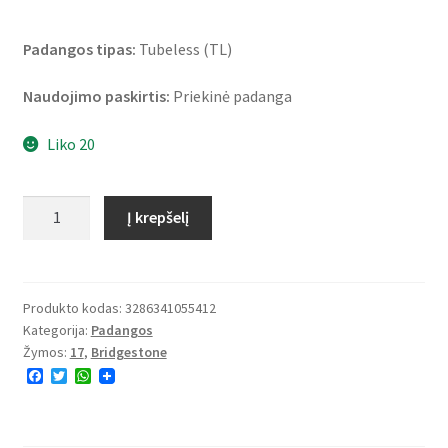
Padangos tipas:
Tubeless (TL)
Naudojimo paskirtis:
Priekinė padanga
Liko 20
produkto
Į krepšelį
kiekis:
Bridgestone
T
31
Produkto kodas:
3286341055412
Kategorija:
Padangos
GT
Žymos:
17
,
Bridgestone
120/70
F
T
W
ZR
a
w
h
17
c
i
a
e
t
t
(58W)
b
t
s