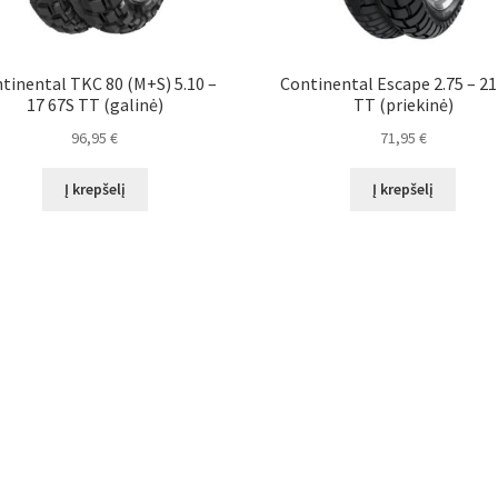
tinental TKC 80 (M+S) 5.10 –
Continental Escape 2.75 – 21
17 67S TT (galinė)
TT (priekinė)
96,95
€
71,95
€
Į krepšelį
Į krepšelį