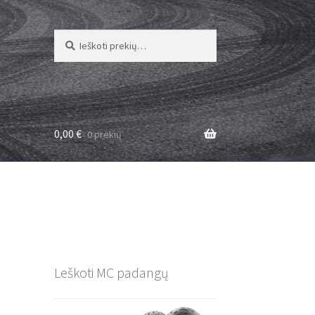
Ieškoti:
Ieškoti
0,00
€
0 prekių
Leškoti MC padangų