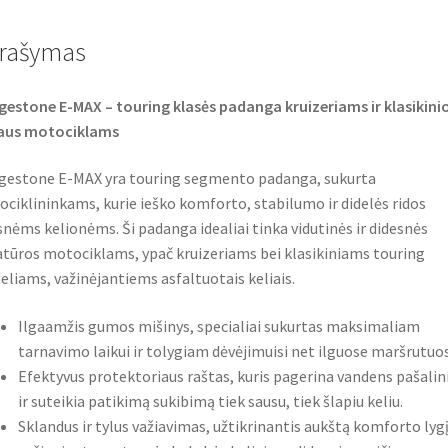
b
t
s
o
e
A
o
r
p
rašymas
k
p
gestone E-MAX – touring klasės padanga kruizeriams ir klasikini
iaus motociklams
gestone E-MAX yra touring segmento padanga, sukurta
ciklininkams, kurie ieško komforto, stabilumo ir didelės ridos
snėms kelionėms. Ši padanga idealiai tinka vidutinės ir didesnės
tūros motociklams, ypač kruizeriams bei klasikiniams touring
liams, važinėjantiems asfaltuotais keliais.
Ilgaamžis gumos mišinys, specialiai sukurtas maksimaliam
tarnavimo laikui ir tolygiam dėvėjimuisi net ilguose maršrutuos
Efektyvus protektoriaus raštas, kuris pagerina vandens pašali
ir suteikia patikimą sukibimą tiek sausu, tiek šlapiu keliu.
Sklandus ir tylus važiavimas, užtikrinantis aukštą komforto lyg