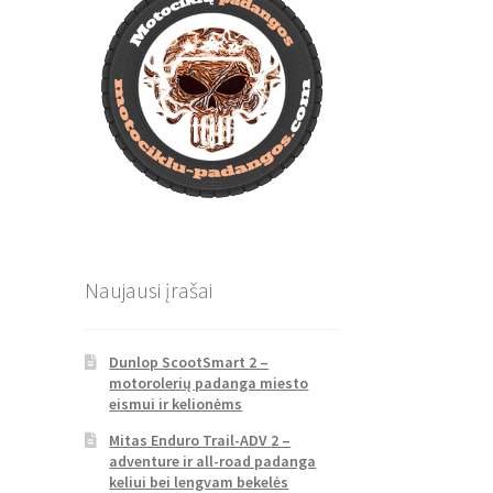
Naujausi įrašai
Dunlop ScootSmart 2 –
motorolerių padanga miesto
eismui ir kelionėms
Mitas Enduro Trail-ADV 2 –
adventure ir all-road padanga
keliui bei lengvam bekelės