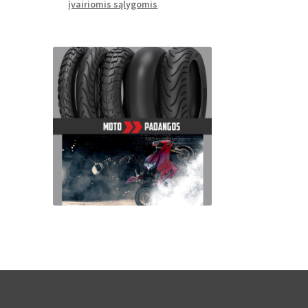
įvairiomis sąlygomis