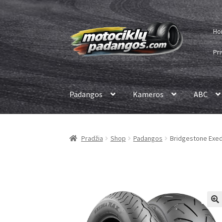
Pereiti
Pereiti
Ho
prie
prie
meniu
turinio
Pri
Padangos
Kameros
ABC
Pradžia
Shop
Padangos
Bridgestone Exedr