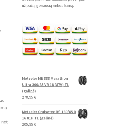
už pačią geriausią rinkos kainą.
o
Metzeler ME 888 Marathon
Ultra 300/35 VR 18 (87V) TL
(galinė)
278,95
€
e.
nimą
Metzeler Cruisetec Rf. 180/65 B
16 81H TL (galinė)
į net
205,95
€