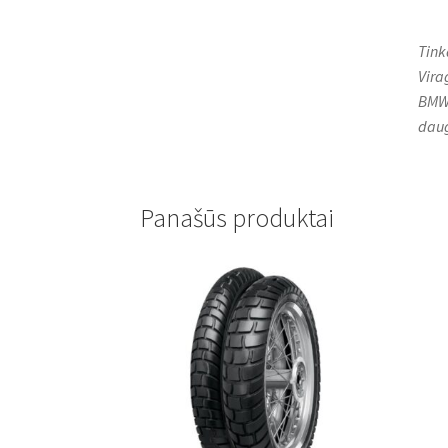
Tink
Vira
BMW 
daug
Panašūs produktai