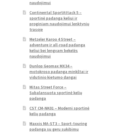
naudojimui
Continental SportAttack 5 –
sportinė padanga keliui ir
proginiam naudojimui lenktynių
trasoje
Metzeler Karoo 4 Street –
adventure ir all-road padanga
keliui bei lengvam bekelės
naudojimui
Dunlop Geomax MX34 –
motokroso padanga minkštai ir
vidutinio kietumo dangai
Mitas Street Force –
Subalansuota sportinė kelių
padanga
CST CM-NK01 – Moderni sportinė
kelių padanga
Maxxis MA-ST3 – Sport-touring
padanga su geru sukibimu