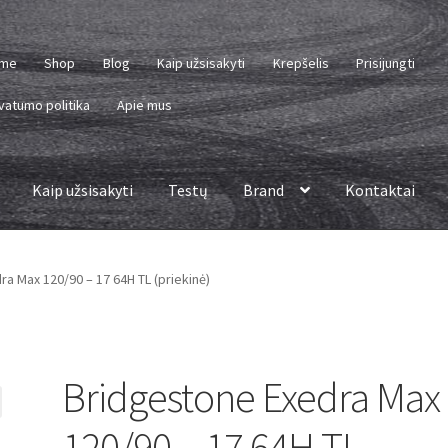
me
Shop
Blog
Kaip užsisakyti
Krepšelis
Prisijungti
vatumo politika
Apie mus
Kaip užsisakyti
Testų
Brand
Kontaktai
a Max 120/90 – 17 64H TL (priekinė)
Bridgestone Exedra Max
120/90 – 17 64H TL