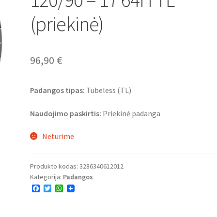
(priekinė)
96,90
€
Padangos tipas:
Tubeless (TL)
Naudojimo paskirtis:
Priekinė padanga
Neturime
Produkto kodas:
3286340612012
Kategorija:
Padangos
F
T
W
a
w
h
c
i
a
e
t
t