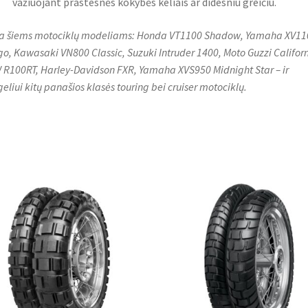
važiuojant prastesnės kokybės keliais ar didesniu greičiu.
a šiems motociklų modeliams: Honda VT1100 Shadow, Yamaha XV11
go, Kawasaki VN800 Classic, Suzuki Intruder 1400, Moto Guzzi Californ
R100RT, Harley-Davidson FXR, Yamaha XVS950 Midnight Star – ir
eliui kitų panašios klasės touring bei cruiser motociklų.