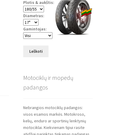
Plotis & aukštis:
Diametras:
Gamintojas:
Leškoti
Motociklų ir mopedų
padangos
Nebrangios motociklų padangos:
visos esamos markės. Motokroso,
kelių, enduro ar sportinių lenktynių
motociklai. Kiekvienam tipui rasite
atidžiai parinktas tinkamas padangas