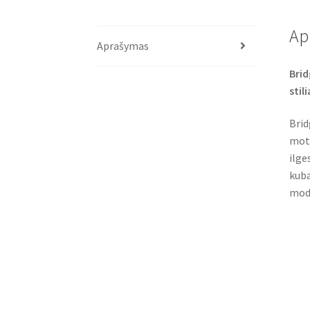
Ap
Aprašymas
Brid
stil
Brid
moto
ilge
kuba
mode