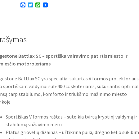
F
T
W
63P
a
w
h
TL
c
i
a
e
t
t
(galinė)
b
t
s
o
e
A
o
r
p
rašymas
k
p
gestone Battlax SC – sportiška vairavimo patirtis miesto ir
emiesčio motoroleriams
gestone Battlax SC yra specialiai sukurtas V formos protektoriaus
o sportiškam valdymui sub‑400 cc skuteriams, sukuriantis optima
nsą tarp stabilumo, komforto ir triukšmo mažinimo miesto
nkoje.
Sportiškas V formos raštas – suteikia tvirtą kryptinį valdymą ir
stabilumą važiavimo metu.
Platus griovelių dizainas – užtikrina puikų drėgno kelio sukibim