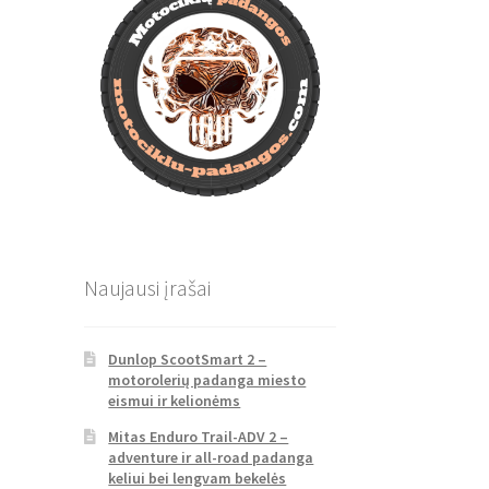
Naujausi įrašai
Dunlop ScootSmart 2 –
motorolerių padanga miesto
eismui ir kelionėms
Mitas Enduro Trail-ADV 2 –
adventure ir all-road padanga
keliui bei lengvam bekelės