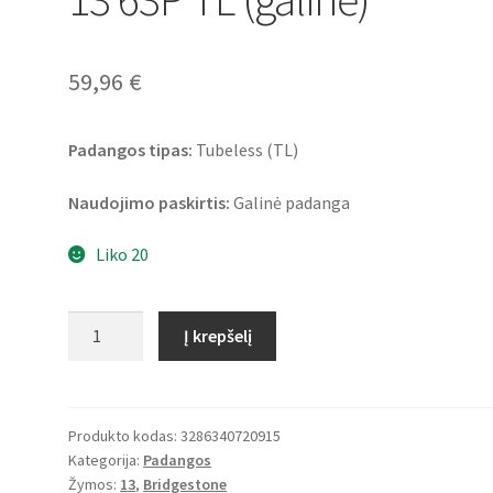
59,96
€
Padangos tipas:
Tubeless (TL)
Naudojimo paskirtis:
Galinė padanga
Liko 20
produkto
Į krepšelį
kiekis:
Bridgestone
SC
130/70
Produkto kodas:
3286340720915
Kategorija:
Padangos
-
Žymos:
13
,
Bridgestone
13