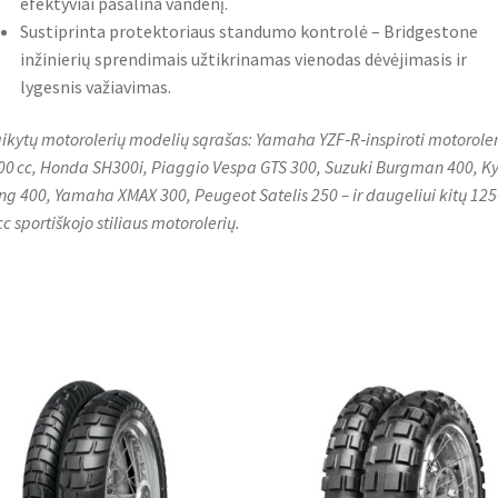
efektyviai pašalina vandenį.
Sustiprinta protektoriaus standumo kontrolė – Bridgestone
inžinierių sprendimais užtikrinamas vienodas dėvėjimasis ir
lygesnis važiavimas.
aikytų motorolerių modelių sąrašas: Yamaha YZF‑R‑inspiroti motoroler
400 cc, Honda SH300i, Piaggio Vespa GTS 300, Suzuki Burgman 400, 
ing 400, Yamaha XMAX 300, Peugeot Satelis 250 – ir daugeliui kitų 125
cc sportiškojo stiliaus motorolerių.