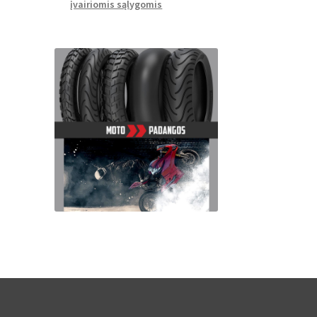
įvairiomis sąlygomis