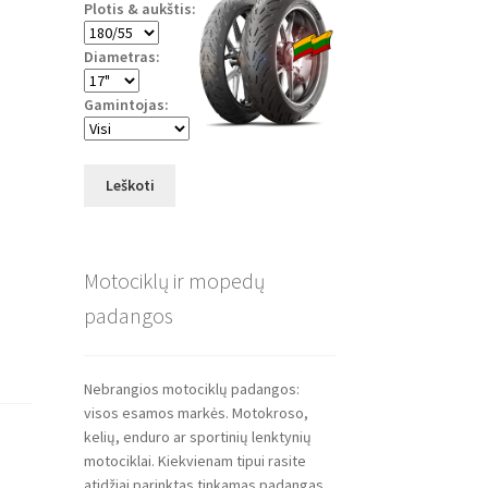
Plotis & aukštis:
Diametras:
Gamintojas:
Leškoti
Motociklų ir mopedų
padangos
Nebrangios motociklų padangos:
visos esamos markės. Motokroso,
kelių, enduro ar sportinių lenktynių
motociklai. Kiekvienam tipui rasite
atidžiai parinktas tinkamas padangas