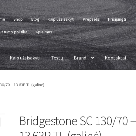
me
Shop
Blog
Kaip užsisakyti
Krepšelis
Prisijungti
vatumo politika
Apie mus
Kaip užsisakyti
Testų
Brand
Kontaktai
0/70 – 13 63P TL (galinė)
Bridgestone SC 130/70 
13 63P TL (galinė)