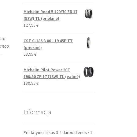
Michelin Road 5 120/70 ZR 17
(58W) TL (priekinė)
127,95
€
iai
CST C-186 3.00 - 19 45P TT
Kymco
(priekinė)
–
53,95
€
Michelin Pilot Power 2CT
190/50 ZR 17 (73W) TL (galinė)
130,95
€
Informacija
Pristatymo laikas 3-4 darbo dienos / 1-