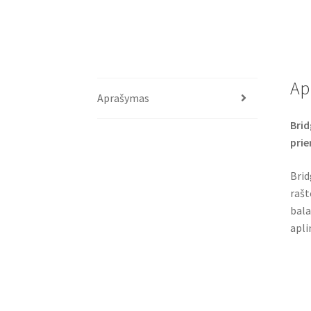
Ap
Aprašymas
Brid
pri
Brid
rašt
bala
apli