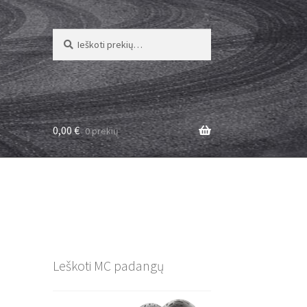
Ieškoti:
Ieškoti
0,00
€
0 prekių
–
Leškoti MC padangų