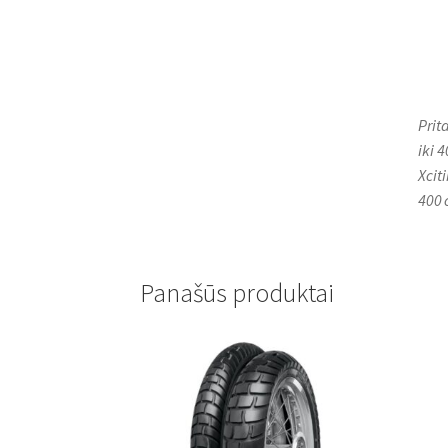
Prit
iki 
Xcit
400 
Panašūs produktai