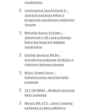
naudojimui
Continental SportAttack 5 –
sportinė padanga keliui ir
proginiam naudojimui lenktynių
trasoje
Metzeler Karoo 4 Street –
adventure ir all-road padanga
keliui bei lengvam bekelės
naudojimui
Dunlop Geomax MX34 –
motokroso padanga minkštai ir
vidutinio kietumo dangai
Mitas Street Force –
Subalansuota sportinė kelių
padanga
CST CM-NK01 – Moderni sportinė
kelių padanga
Maxxis MA-ST3 – Sport-touring
padanga su geru sukibimu