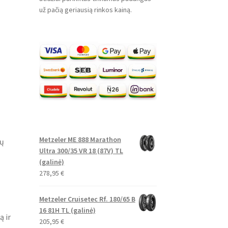
už pačią geriausią rinkos kainą.
Metzeler ME 888 Marathon
lų
Ultra 300/35 VR 18 (87V) TL
(galinė)
278,95
€
Metzeler Cruisetec Rf. 180/65 B
16 81H TL (galinė)
ą ir
205,95
€