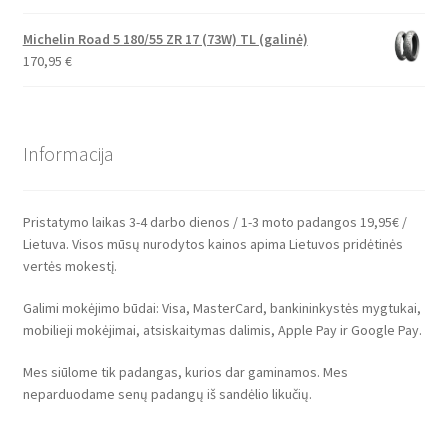
Michelin Road 5 180/55 ZR 17 (73W) TL (galinė)
170,95
€
Informacija
Pristatymo laikas 3-4 darbo dienos / 1-3 moto padangos 19,95€ /
Lietuva. Visos mūsų nurodytos kainos apima Lietuvos pridėtinės
vertės mokestį.
Galimi mokėjimo būdai: Visa, MasterCard, bankininkystės mygtukai,
mobilieji mokėjimai, atsiskaitymas dalimis, Apple Pay ir Google Pay.
Mes siūlome tik padangas, kurios dar gaminamos. Mes
neparduodame senų padangų iš sandėlio likučių.