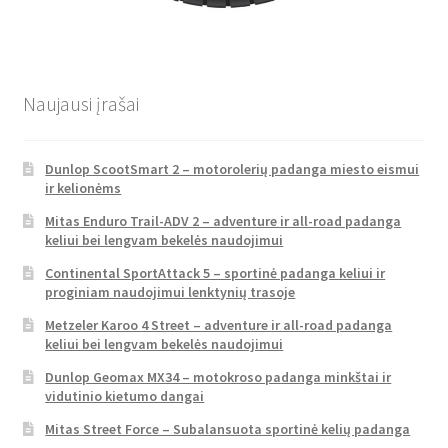
Naujausi įrašai
Dunlop ScootSmart 2 – motorolerių padanga miesto eismui
ir kelionėms
Mitas Enduro Trail-ADV 2 – adventure ir all-road padanga
keliui bei lengvam bekelės naudojimui
Continental SportAttack 5 – sportinė padanga keliui ir
proginiam naudojimui lenktynių trasoje
Metzeler Karoo 4 Street – adventure ir all-road padanga
keliui bei lengvam bekelės naudojimui
Dunlop Geomax MX34 – motokroso padanga minkštai ir
vidutinio kietumo dangai
Mitas Street Force – Subalansuota sportinė kelių padanga