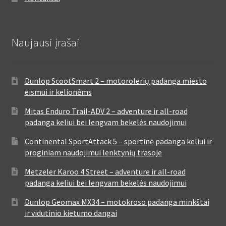
Naujausi įrašai
Dunlop ScootSmart 2 – motorolerių padanga miesto
eismui ir kelionėms
Mitas Enduro Trail-ADV 2 – adventure ir all-road
padanga keliui bei lengvam bekelės naudojimui
Continental SportAttack 5 – sportinė padanga keliui ir
proginiam naudojimui lenktynių trasoje
Metzeler Karoo 4 Street – adventure ir all-road
padanga keliui bei lengvam bekelės naudojimui
Dunlop Geomax MX34 – motokroso padanga minkštai
ir vidutinio kietumo dangai