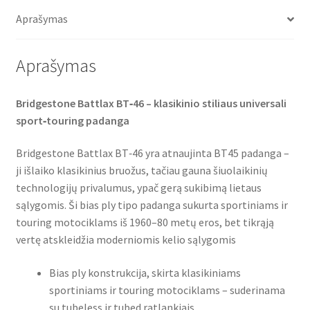
o
e
A
(UM)
o
r
p
Aprašymas
(galinė)
k
p
Aprašymas
Bridgestone Battlax BT‑46 – klasikinio stiliaus universali
sport‑touring padanga
Bridgestone Battlax BT‑46 yra atnaujinta BT45 padanga –
ji išlaiko klasikinius bruožus, tačiau gauna šiuolaikinių
technologijų privalumus, ypač gerą sukibimą lietaus
sąlygomis. Ši bias ply tipo padanga sukurta sportiniams ir
touring motociklams iš 1960–80 metų eros, bet tikrąją
vertę atskleidžia moderniomis kelio sąlygomis
Bias ply konstrukcija, skirta klasikiniams
sportiniams ir touring motociklams – suderinama
su tubeless ir tubed ratlankiais .