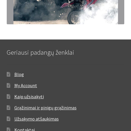
Geriausi padangų ženklai
Blog
My Account
Kaip užsisakyti
Grąžinimai ir pinigų grąžinimas
Užsakymo atšaukimas
Kontaktai