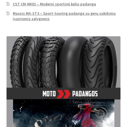
CST CM-NK01 – Moderni sportinė kelių padanga
Maxxis MA-ST3 – Sport-touring padanga su geru sukibimu
įvairiomis sąlygomis