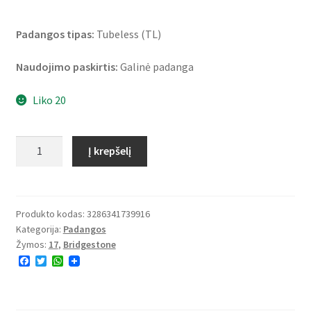
Padangos tipas:
Tubeless (TL)
Naudojimo paskirtis:
Galinė padanga
Liko 20
produkto
Į krepšelį
kiekis:
Bridgestone
BT
46
Produkto kodas:
3286341739916
Kategorija:
Padangos
140/70
Žymos:
17
,
Bridgestone
-
F
T
W
17
a
w
h
66H
c
i
a
e
t
t
TL
b
t
s