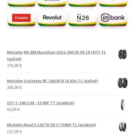
Metzeler ME 888 Marathon Ultra 300/35 VR 18 (87V) TL
(galinė)
278,95
€
Metzeler Cruisetec Rf. 180/65 B 16 81H TL (galinė)
205,95
€
CST C-186 3.00 - 19 45P TT (priekinė)
53,95
€
Michelin Road 5 120/70 ZR 17 (58W) TL (priekinė)
127,95
€