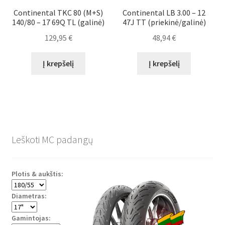
Continental TKC 80 (M+S)
Continental LB 3.00 – 12
140/80 – 17 69Q TL (galinė)
47J TT (priekinė/galinė)
129,95
€
48,94
€
Į krepšelį
Į krepšelį
Leškoti MC padangų
Plotis & aukštis:
Diametras:
Gamintojas: