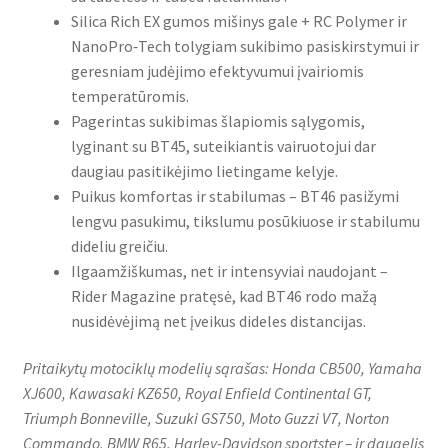
Silica Rich EX gumos mišinys gale + RC Polymer ir
NanoPro‑Tech tolygiam sukibimo pasiskirstymui ir
geresniam judėjimo efektyvumui įvairiomis
temperatūromis.
Pagerintas sukibimas šlapiomis sąlygomis,
lyginant su BT45, suteikiantis vairuotojui dar
daugiau pasitikėjimo lietingame kelyje.
Puikus komfortas ir stabilumas – BT46 pasižymi
lengvu pasukimu, tikslumu posūkiuose ir stabilumu
dideliu greičiu.
Ilgaamžiškumas, net ir intensyviai naudojant –
Rider Magazine pratęsė, kad BT46 rodo mažą
nusidėvėjimą net įveikus dideles distancijas.
Pritaikytų motociklų modelių sąrašas: Honda CB500, Yamaha
XJ600, Kawasaki KZ650, Royal Enfield Continental GT,
Triumph Bonneville, Suzuki GS750, Moto Guzzi V7, Norton
Commando, BMW R65, Harley-Davidson sportster – ir daugelis