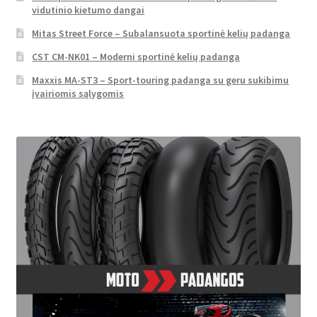
vidutinio kietumo dangai
Mitas Street Force – Subalansuota sportinė kelių padanga
CST CM-NK01 – Moderni sportinė kelių padanga
Maxxis MA-ST3 – Sport-touring padanga su geru sukibimu
įvairiomis sąlygomis