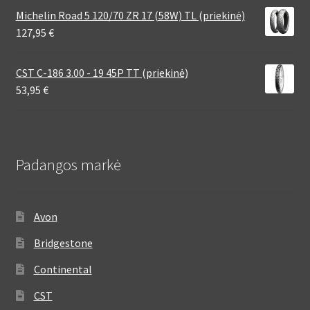
Michelin Road 5 120/70 ZR 17 (58W) TL (priekinė)
127,95
€
CST C-186 3.00 - 19 45P TT (priekinė)
53,95
€
Padangos markė
Avon
Bridgestone
Continental
CST