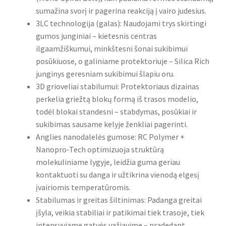
sumažina svorį ir pagerina reakciją į vairo judesius.
3LC technologija (galas): Naudojami trys skirtingi
gumos junginiai – kietesnis centras
ilgaamžiškumui, minkštesni šonai sukibimui
posūkiuose, o galiniame protektoriuje – Silica Rich
junginys geresniam sukibimui šlapiu oru.
3D grioveliai stabilumui: Protektoriaus dizainas
perkelia griežtą blokų formą iš trasos modelio,
todėl blokai standesni – stabdymas, posūkiai ir
sukibimas sausame kelyje ženkliai pagerinti.
Anglies nanodalelės gumose: RC Polymer +
Nanopro‑Tech optimizuoja struktūrą
molekuliniame lygyje, leidžia guma geriau
kontaktuoti su danga ir užtikrina vienodą elgesį
įvairiomis temperatūromis.
Stabilumas ir greitas šiltinimas: Padanga greitai
įšyla, veikia stabiliai ir patikimai tiek trasoje, tiek
intensyviame gatvės važiavime – pradedant