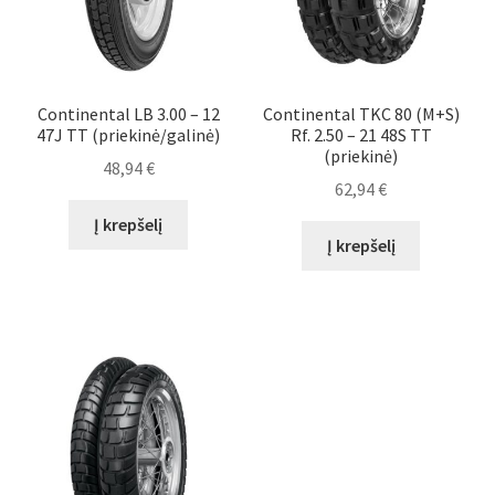
Continental LB 3.00 – 12
Continental TKC 80 (M+S)
47J TT (priekinė/galinė)
Rf. 2.50 – 21 48S TT
(priekinė)
48,94
€
62,94
€
Į krepšelį
Į krepšelį