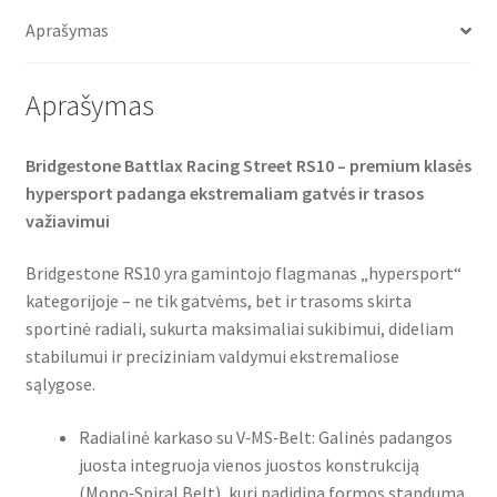
o
e
A
(galinė)
o
r
p
Aprašymas
k
p
Aprašymas
Bridgestone Battlax Racing Street RS10 – premium klasės
hypersport padanga ekstremaliam gatvės ir trasos
važiavimui
Bridgestone RS10 yra gamintojo flagmanas „hypersport“
kategorijoje – ne tik gatvėms, bet ir trasoms skirta
sportinė radiali, sukurta maksimaliai sukibimui, dideliam
stabilumui ir preciziniam valdymui ekstremaliose
sąlygose.
Radialinė karkaso su V‑MS‑Belt: Galinės padangos
juosta integruoja vienos juostos konstrukciją
(Mono‑Spiral Belt), kuri padidina formos standumą,