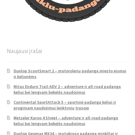
Naujausi įrašai
Dunlop ScootSmart 2 – motorolerių padanga miesto eismui
ir kelionėms
Mitas Enduro Trail-ADV 2 – adventure ir all-road padanga
keliui bei lengvam bekelės naudojimui
Continental SportAttack 5 – sportinė padanga keliui ir
proginiam naudojimui lenktynių trasoje
Metzeler Karoo 4 Street – adventure ir all-road padanga
keliui bei lengvam bekelės naudojimui
Dunlop Geomax MX34 – motokroso padanga minkštai ir