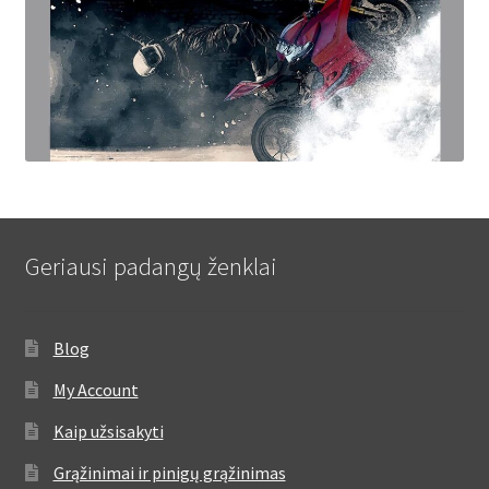
Geriausi padangų ženklai
Blog
My Account
Kaip užsisakyti
Grąžinimai ir pinigų grąžinimas