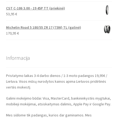
CST C-186 3.00 - 19 45P TT (priekinė)
53,95
€
Michelin Road 5 180/55 ZR 17 (73W) TL (galinė)
170,95
€
Informacija
Pristatymo laikas 3-4 darbo dienos / 1-3 moto padangos 19,95€ /
Lietuva. Visos mūsų nurodytos kainos apima Lietuvos pridėtinės
vertės mokestį.
Galimi mokėjimo būdai: Visa, MasterCard, bankininkystės mygtukai,
mobilieji mokėjimai, atsiskaitymas dalimis, Apple Pay ir Google Pay.
Mes siūlome tik padangas, kurios dar gaminamos. Mes