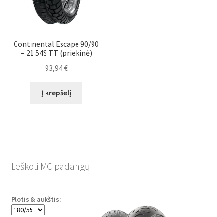
Continental Escape 90/90
– 21 54S TT (priekinė)
93,94
€
Į krepšelį
Leškoti MC padangų
Plotis & aukštis: