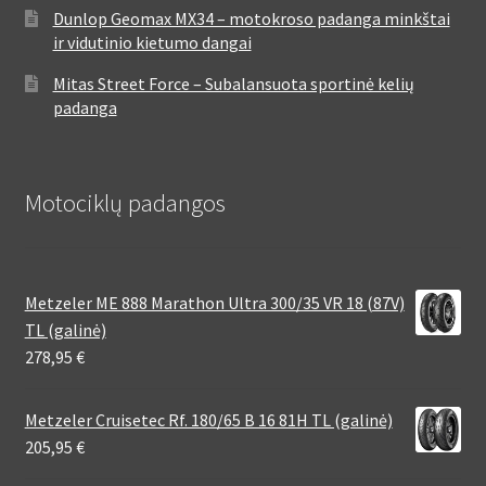
Dunlop Geomax MX34 – motokroso padanga minkštai
ir vidutinio kietumo dangai
Mitas Street Force – Subalansuota sportinė kelių
padanga
Motociklų padangos
Metzeler ME 888 Marathon Ultra 300/35 VR 18 (87V)
TL (galinė)
278,95
€
Metzeler Cruisetec Rf. 180/65 B 16 81H TL (galinė)
205,95
€