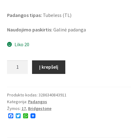
Padangos tipas:
Tubeless (TL)
Naudojimo paskirtis:
Galinė padanga
Liko 20
produkto
Į krepšelį
kiekis:
Bridgestone
RS
10
Produkto kodas:
3286340843911
Kategorija:
Padangos
140/70
Žymos:
17
,
Bridgestone
R
F
T
W
17
a
w
h
66H
c
i
a
e
t
t
TL
b
t
s