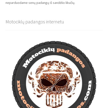
neparduodame senų padangų iš sandėlio likučių.
Motociklų padangos internetu