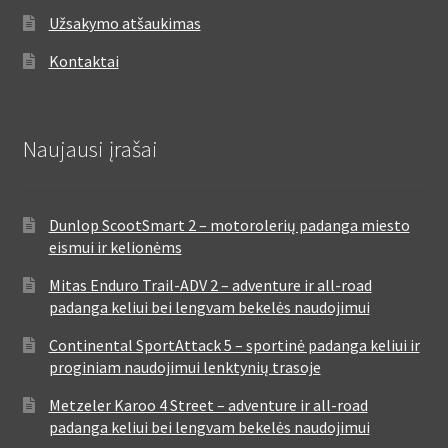
Užsakymo atšaukimas
Kontaktai
Naujausi įrašai
Dunlop ScootSmart 2 – motorolerių padanga miesto
eismui ir kelionėms
Mitas Enduro Trail-ADV 2 – adventure ir all-road
padanga keliui bei lengvam bekelės naudojimui
Continental SportAttack 5 – sportinė padanga keliui ir
proginiam naudojimui lenktynių trasoje
Metzeler Karoo 4 Street – adventure ir all-road
padanga keliui bei lengvam bekelės naudojimui