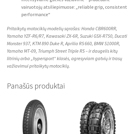
vairuotojų atsiliepimuose: „reliable grip, consistent
performance“
Pritaikytų motociklų modelių sąrašas: Honda CBR600RR,
Yamaha YZF‑R6/R7, Kawasaki ZX‑6R, Suzuki GSX‑R750, Ducati
Monster 937, KTM 890 Duke R, Aprilia RS 660, BMW S1000R,
Yamaha MT‑09, Triumph Street Triple RS – ir daugelis kitų
litrinių arba „hypersport“ klasės, agresyviam gatvių ir trasų
važiavimui pritaikytų motociklų.
Panašūs produktai