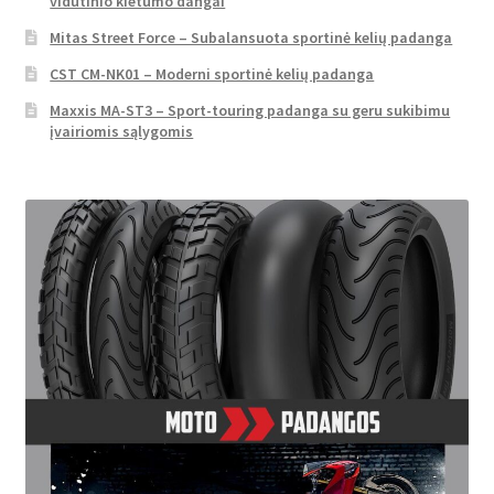
vidutinio kietumo dangai
Mitas Street Force – Subalansuota sportinė kelių padanga
CST CM-NK01 – Moderni sportinė kelių padanga
Maxxis MA-ST3 – Sport-touring padanga su geru sukibimu
įvairiomis sąlygomis