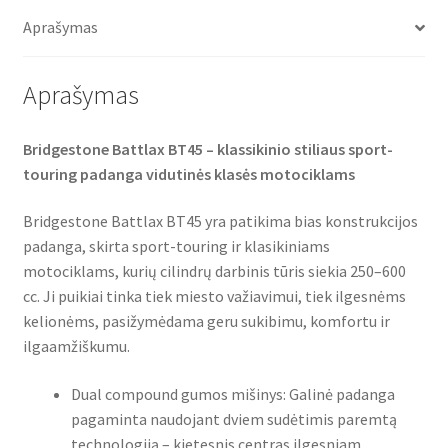
o
e
A
(galinė)
o
r
p
Aprašymas
k
p
Aprašymas
Bridgestone Battlax BT45 – klassikinio stiliaus sport-
touring padanga vidutinės klasės motociklams
Bridgestone Battlax BT45 yra patikima bias konstrukcijos
padanga, skirta sport-touring ir klasikiniams
motociklams, kurių cilindrų darbinis tūris siekia 250–600
cc. Ji puikiai tinka tiek miesto važiavimui, tiek ilgesnėms
kelionėms, pasižymėdama geru sukibimu, komfortu ir
ilgaamžiškumu.
Dual compound gumos mišinys: Galinė padanga
pagaminta naudojant dviem sudėtimis paremtą
technologiją – kietesnis centras ilgesniam