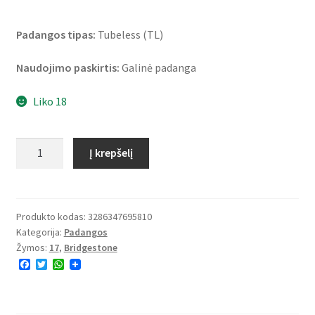
Padangos tipas:
Tubeless (TL)
Naudojimo paskirtis:
Galinė padanga
Liko 18
produkto
Į krepšelį
kiekis:
Bridgestone
BT
45
Produkto kodas:
3286347695810
Kategorija:
Padangos
140/80
Žymos:
17
,
Bridgestone
B
F
T
W
17
a
w
h
69V
c
i
a
e
t
t
TL
b
t
s