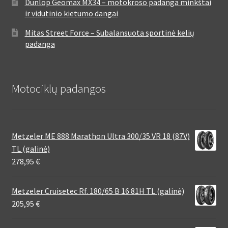
Dunlop Geomax MX34 – motokroso padanga minkštai
ir vidutinio kietumo dangai
Mitas Street Force – Subalansuota sportinė kelių
padanga
Motociklų padangos
Metzeler ME 888 Marathon Ultra 300/35 VR 18 (87V)
TL (galinė)
278,95
€
Metzeler Cruisetec Rf. 180/65 B 16 81H TL (galinė)
205,95
€