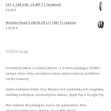
CST C-186 3.00 - 19 45P TT (priekinė)
53,95
€
Michelin Road 5 180/55 ZR 17 (73W) TL (galinė)
170,95
€
Informacija
Pristatymo laikas 3-4 darbo dienos / 1-3 moto padangos 19,95€ /
Lietuva. Visos mūsų nurodytos kainos apima Lietuvos pridėtinės
vertės mokestį.
Galimi mokėjimo būdai: Visa, MasterCard, bankininkystės mygtukai,
mobilieji mokėjimai, atsiskaitymas dalimis, Apple Pay ir Google Pay.
Mes siūlome tik padangas, kurios dar gaminamos. Mes
neparduodame senų padangų iš sandėlio likučių.