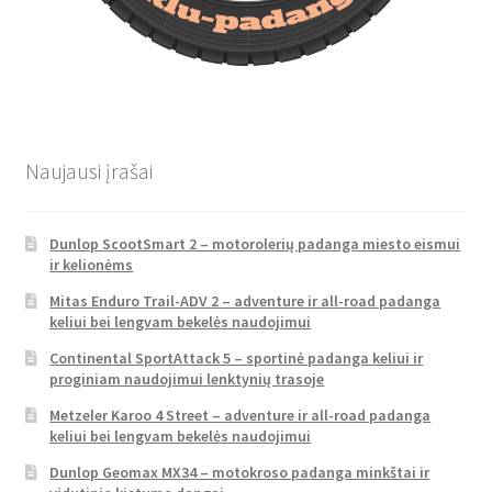
Naujausi įrašai
Dunlop ScootSmart 2 – motorolerių padanga miesto eismui
ir kelionėms
Mitas Enduro Trail-ADV 2 – adventure ir all-road padanga
keliui bei lengvam bekelės naudojimui
Continental SportAttack 5 – sportinė padanga keliui ir
proginiam naudojimui lenktynių trasoje
Metzeler Karoo 4 Street – adventure ir all-road padanga
keliui bei lengvam bekelės naudojimui
Dunlop Geomax MX34 – motokroso padanga minkštai ir