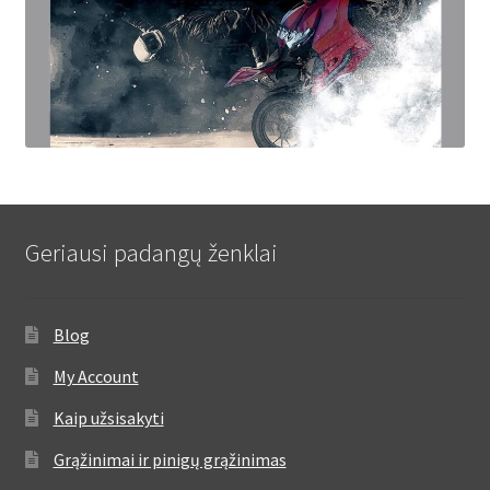
Geriausi padangų ženklai
Blog
My Account
Kaip užsisakyti
Grąžinimai ir pinigų grąžinimas