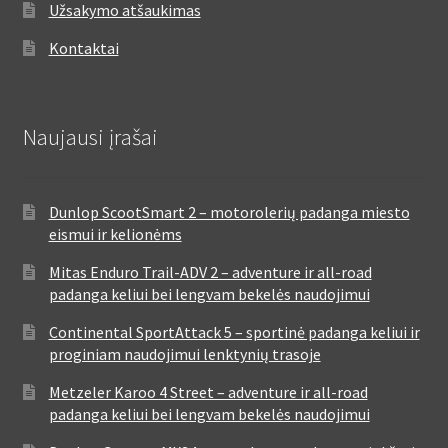
Užsakymo atšaukimas
Kontaktai
Naujausi įrašai
Dunlop ScootSmart 2 – motorolerių padanga miesto
eismui ir kelionėms
Mitas Enduro Trail-ADV 2 – adventure ir all-road
padanga keliui bei lengvam bekelės naudojimui
Continental SportAttack 5 – sportinė padanga keliui ir
proginiam naudojimui lenktynių trasoje
Metzeler Karoo 4 Street – adventure ir all-road
padanga keliui bei lengvam bekelės naudojimui