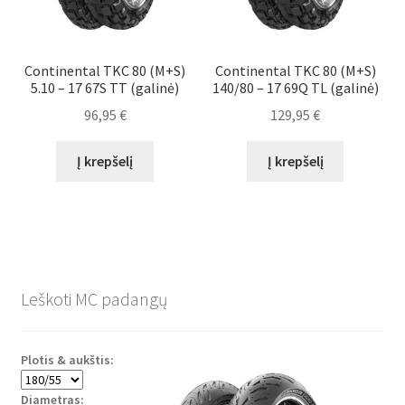
Continental TKC 80 (M+S)
Continental TKC 80 (M+S)
5.10 – 17 67S TT (galinė)
140/80 – 17 69Q TL (galinė)
96,95
€
129,95
€
Į krepšelį
Į krepšelį
Leškoti MC padangų
Plotis & aukštis:
Diametras: