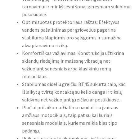
tarnavimui ir minkštesni šonai geresniam sukibimui
posūkiuose.
Optimizuotas protektoriaus raštas: Efektyvus
vandens pašalinimas per griovelius pagerina
stabilumą šlapiomis oro sąlygomis ir sumažina
akvaplanavimo riziką.
Komfortiškas važiavimas: Konstrukcija užtikrina
sklandų riedėjimą ir mažesnę vibraciją net
važiuojant senesniais arba klasikinių rėmų
motociklais.
Stabilumas dideliu greičiu: BT45 sukurta taip, kad
išlaikytų tvirtą kontaktą su kelio danga ir tikslų
valdymą net važiuojant greičiau ar posūkiuose.
Plačiai pritaikoma: Galima naudoti su įvairaus
amžiaus motociklais, taip pat su kai kuriais
senesniais modeliais, kuriems reikia bias tipo
padangų.
Puikiai tinka motociklininkams, ieškantiems