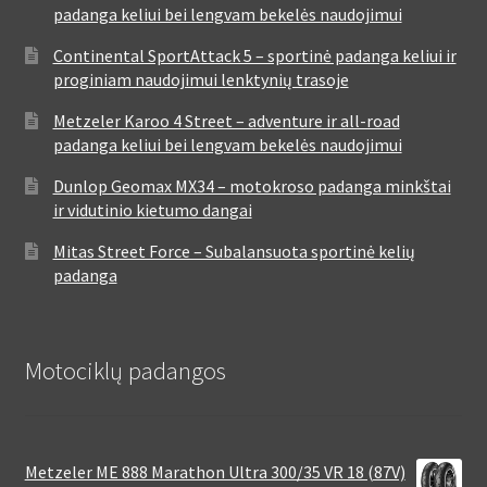
padanga keliui bei lengvam bekelės naudojimui
Continental SportAttack 5 – sportinė padanga keliui ir
proginiam naudojimui lenktynių trasoje
Metzeler Karoo 4 Street – adventure ir all-road
padanga keliui bei lengvam bekelės naudojimui
Dunlop Geomax MX34 – motokroso padanga minkštai
ir vidutinio kietumo dangai
Mitas Street Force – Subalansuota sportinė kelių
padanga
Motociklų padangos
Metzeler ME 888 Marathon Ultra 300/35 VR 18 (87V)