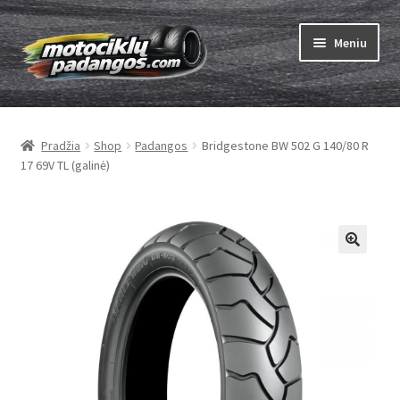
Pereiti
Pereiti
Meniu
prie
prie
meniu
turinio
Išskleist
Padangos
sub-
Pradžia
Shop
Padangos
Bridgestone BW 502 G 140/80 R
menu
Išskleist
Kameros
17 69V TL (galinė)
sub-
menu
Išskleist
ABC
sub-
menu
Kaip užsisakyti
Testų
Išskleist
Brand
sub-
menu
Kontaktai