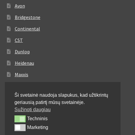
Avon
Bridgestone
Continental
CST
Dunlop
Heidenau
Maxxis
Metzeler
Ši svetainė naudoja slapukus, kad užtikrintų
Michelin
geriausią patirtį mūsų svetainėje.
Mitas
Sužinoti daugiau
Techninis
Techninis
Pirelli
Marketing
Marketing
Shinko