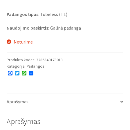
Padangos tipas:
Tubeless (TL)
Naudojimo paskirtis:
Galinė padanga
Neturime
Produkto kodas:
3286340178013
Kategorija:
Padangos
F
T
W
a
w
h
c
i
a
e
t
t
b
t
s
o
e
A
o
r
p
Aprašymas
k
p
Aprašymas