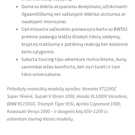
Guma su dideliu atsparumu dėvėjimuisi, užtikrinanti
ilgaamžiškumą net važiuojant didelius atstumus ar
naudojant intensyviai.
Optimizuota važiuoklės pusiausvyra kartu su BW501
priekine padanga leidžia išlaikyti tikslų valdymą,
kryptinį stabilumą ir patikimą reakciją bet kokiomis
kelio sąlygomis.
Sukurta touring tipo adventure motociklams, kurių
savininkai ieško komforto, bet nori turėti ir tam
tikro universalumo.
Pritaikytų motociklų modelių sąrašas: Yamaha XT1200Z
Super Ténéré, Suzuki V-Strom 1000, Honda XL1000V Varadero,
BMW R1150GS, Triumph Tiger 955i, Aprilia Caponord 1000,
Kawasaki Versys 1000 – ir daugelis kitų 650–1200 cc
adventure touring klasės modelių.