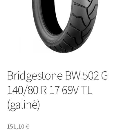
Bridgestone BW 502 G
140/80 R 17 69V TL
(galinė)
151,10
€