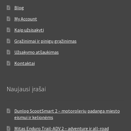
Blog
My Account
Kaip užsisakyti
Grąžinimai ir pinigų grąžinimas
Užsakymo atšaukimas
Kontaktai
Naujausi įrašai
Dunlop ScootSmart 2 – motorolerių padanga miesto
eismui ir kelionėms
Mitas Enduro Trail-ADV 2 – adventure ir all-road