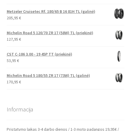
Metzeler Cruisetec Rf. 180/65 B 16 81H TL (galinė)
205,95
€
Michelin Road 5 120/70 ZR 17 (58W) TL (priekinė)
127,95
€
CST C-186 3.00 - 19 45P TT (priekinė)
53,95
€
Michelin Road 5 180/55 ZR 17 (73W) TL (galinė)
170,95
€
Informacija
Pristatymo laikas 3-4 darbo dienos / 1-3 moto padangos 19,95€ /