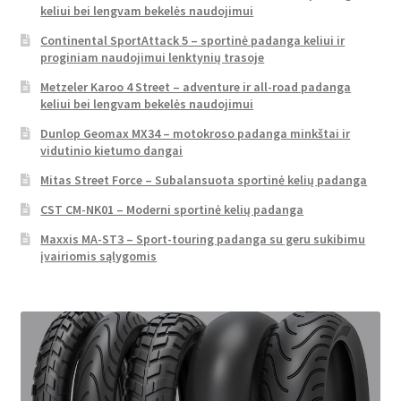
keliui bei lengvam bekelės naudojimui
Continental SportAttack 5 – sportinė padanga keliui ir
proginiam naudojimui lenktynių trasoje
Metzeler Karoo 4 Street – adventure ir all-road padanga
keliui bei lengvam bekelės naudojimui
Dunlop Geomax MX34 – motokroso padanga minkštai ir
vidutinio kietumo dangai
Mitas Street Force – Subalansuota sportinė kelių padanga
CST CM-NK01 – Moderni sportinė kelių padanga
Maxxis MA-ST3 – Sport-touring padanga su geru sukibimu
įvairiomis sąlygomis