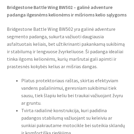
Bridgestone Battle Wing BW502 – galinė adventure
padanga ilgesnėms kelionėms ir mišrioms kelio sąlygoms
Bridgestone Battle Wing BW502 yra galinė adventure
segmento padanga, sukurta važiuoti daugiausia
asfaltuotais keliais, bet užtikrinanti pakankamą sukibimą
ir stabilumą ir lengvuose žvyrkeliuose. Ši padanga idealiai
tinka ilgoms kelionėms, kurių maršrutai gali apimti ir
prastesnės kokybės kelius ar mišrias dangas.
Platus protektoriaus raštas, skirtas efektyviam
vandens pašalinimui, geresniam sukibimui tiek
sausu, tiek šlapiu keliu bei traukai važiuojant žvyru
ar gruntu.
Tvirta radialinė konstrukcija, kuri padidina
padangos stabilumą važiuojant su keleiviu ar
sunkiai pakrautame motocikle bei suteikia sklandų
ir komfortišką riedėjimą.