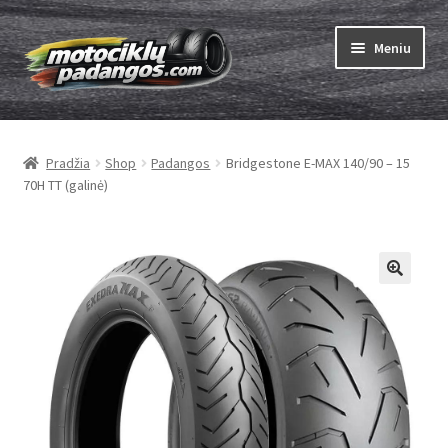
Pereiti
Pereiti
Meniu
prie
prie
meniu
turinio
Išskleist
Padangos
sub-
Pradžia
Shop
Padangos
Bridgestone E-MAX 140/90 – 15
menu
Išskleist
Kameros
70H TT (galinė)
sub-
menu
Išskleist
ABC
sub-
menu
Kaip užsisakyti
Testų
Išskleist
Brand
sub-
menu
Kontaktai