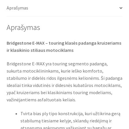
o
e
A
(galinė)
o
r
p
Aprašymas
k
p
Aprašymas
Bridgestone E-MAX – touring klasės padanga kruizeriams
ir klasikinio stiliaus motociklams
Bridgestone E-MAX yra touring segmento padanga,
sukurta motociklininkams, kurie ieško komforto,
stabilumo ir didelės ridos ilgesnėms kelionėms. Ši padanga
idealiai tinka vidutinės ir didesnės kubatūros motociklams,
ypač kruizeriams bei klasikiniams touring modeliams,
važinėjantiems asfaltuotais keliais.
Tvirta bias ply tipo konstrukcija, kuri užtikrina gerą
stabilumą tiesiame kelyje, sklandų riedėjimą ir
atsparumą apkrovoms važiuojant su bagažu ar