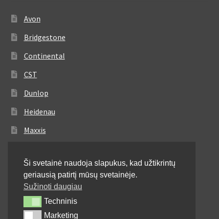
Avon
Bridgestone
Continental
CST
Dunlop
Heidenau
Maxxis
Metzeler
Ši svetainė naudoja slapukus, kad užtikrintų
Michelin
geriausią patirtį mūsų svetainėje.
Mitas
Sužinoti daugiau
Techninis
Techninis
Pirelli
Marketing
Marketing