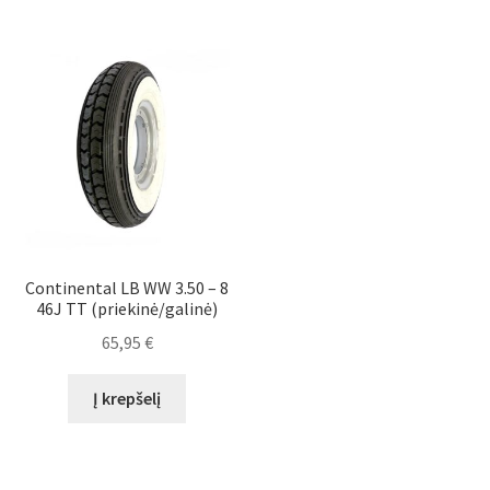
Continental LB WW 3.50 – 8
46J TT (priekinė/galinė)
65,95
€
Į krepšelį