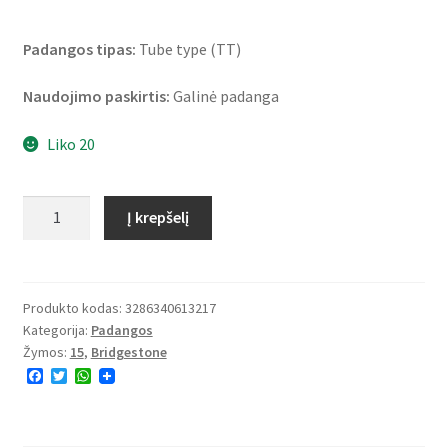
Padangos tipas:
Tube type (TT)
Naudojimo paskirtis:
Galinė padanga
Liko 20
produkto
Į krepšelį
kiekis:
Bridgestone
E-
MAX
Produkto kodas:
3286340613217
Kategorija:
Padangos
140/90
Žymos:
15
,
Bridgestone
-
F
T
W
15
a
w
h
70H
c
i
a
e
t
t
TT
b
t
s