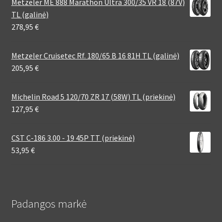
Metzeler ME 888 Marathon Ultra 300/35 VR 18 (87V)
TL (galinė)
278,95
€
Metzeler Cruisetec Rf. 180/65 B 16 81H TL (galinė)
205,95
€
Michelin Road 5 120/70 ZR 17 (58W) TL (priekinė)
127,95
€
CST C-186 3.00 - 19 45P TT (priekinė)
53,95
€
Padangos markė