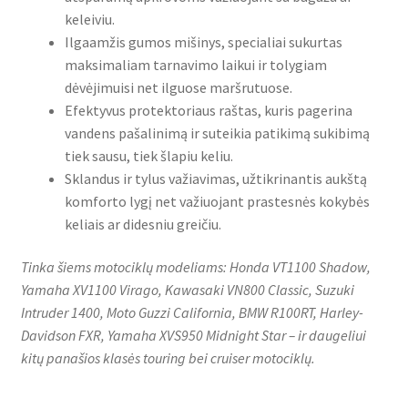
keleiviu.
Ilgaamžis gumos mišinys, specialiai sukurtas
maksimaliam tarnavimo laikui ir tolygiam
dėvėjimuisi net ilguose maršrutuose.
Efektyvus protektoriaus raštas, kuris pagerina
vandens pašalinimą ir suteikia patikimą sukibimą
tiek sausu, tiek šlapiu keliu.
Sklandus ir tylus važiavimas, užtikrinantis aukštą
komforto lygį net važiuojant prastesnės kokybės
keliais ar didesniu greičiu.
Tinka šiems motociklų modeliams: Honda VT1100 Shadow,
Yamaha XV1100 Virago, Kawasaki VN800 Classic, Suzuki
Intruder 1400, Moto Guzzi California, BMW R100RT, Harley-
Davidson FXR, Yamaha XVS950 Midnight Star – ir daugeliui
kitų panašios klasės touring bei cruiser motociklų.