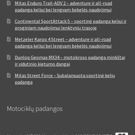
Mitas Enduro Trail-ADV 2 – adventure ir all-road
padanga keliui bei lengvam bekelės naudojimui
Continental SportAttack 5 – sportinė padanga keliui ir
proginiam naudojimui lenktynių trasoje
Metzeler Karoo 4 Street – adventure ir all-road
padanga keliui bei lengvam bekelės naudojimui
Dunlop Geomax MX34 – motokroso padanga minkštai
ir vidutinio kietumo dangai
Mitas Street Force – Subalansuota sportinė kelių
padanga
Motociklų padangos