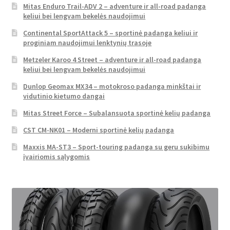
Mitas Enduro Trail-ADV 2 – adventure ir all-road padanga
keliui bei lengvam bekelės naudojimui
Continental SportAttack 5 – sportinė padanga keliui ir
proginiam naudojimui lenktynių trasoje
Metzeler Karoo 4 Street – adventure ir all-road padanga
keliui bei lengvam bekelės naudojimui
Dunlop Geomax MX34 – motokroso padanga minkštai ir
vidutinio kietumo dangai
Mitas Street Force – Subalansuota sportinė kelių padanga
CST CM-NK01 – Moderni sportinė kelių padanga
Maxxis MA-ST3 – Sport-touring padanga su geru sukibimu
įvairiomis sąlygomis