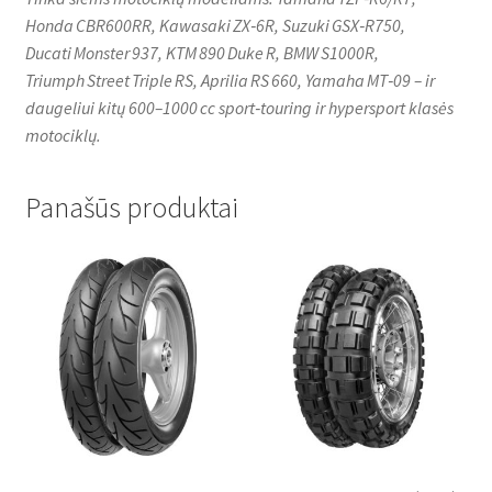
Honda CBR600RR, Kawasaki ZX‑6R, Suzuki GSX‑R750,
Ducati Monster 937, KTM 890 Duke R, BMW S1000R,
Triumph Street Triple RS, Aprilia RS 660, Yamaha MT‑09 – ir
daugeliui kitų 600–1000 cc sport‑touring ir hypersport klasės
motociklų.
Panašūs produktai