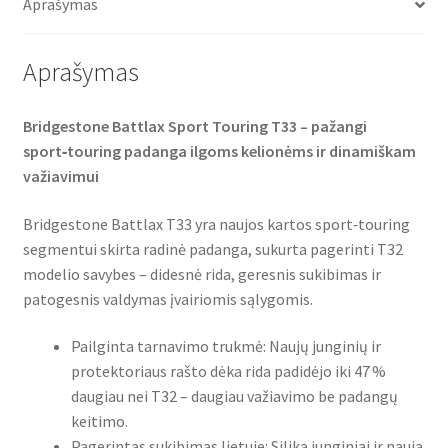
o
r
p
Aprašymas
k
p
Aprašymas
Bridgestone Battlax Sport Touring T33 – pažangi
sport‑touring padanga ilgoms kelionėms ir dinamiškam
važiavimui
Bridgestone Battlax T33 yra naujos kartos sport‑touring
segmentui skirta radinė padanga, sukurta pagerinti T32
modelio savybes – didesnė rida, geresnis sukibimas ir
patogesnis valdymas įvairiomis sąlygomis.
Pailginta tarnavimo trukmė: Naujų junginių ir
protektoriaus rašto dėka rida padidėjo iki 47 %
daugiau nei T32 – daugiau važiavimo be padangų
keitimo.
Pagerintas sukibimas lietuje: Silika junginiai ir nauja