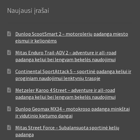
Naujausi įrašai
Dunlop ScootSmart 2 – motorolerių padanga miesto
eismui ir kelionėms
Mitas Enduro Trail-ADV 2 – adventure ir all-road
padanga keliui bei lengvam bekelės naudojimui
Continental SportAttack 5 – sportinė padanga keliui ir
proginiam naudojimui lenktynių trasoje
Metzeler Karoo 4 Street – adventure ir all-road
padanga keliui bei lengvam bekelės naudojimui
Dunlop Geomax MX34 – motokroso padanga minkštai
ir vidutinio kietumo dangai
Mitas Street Force – Subalansuota sportinė kelių
padanga