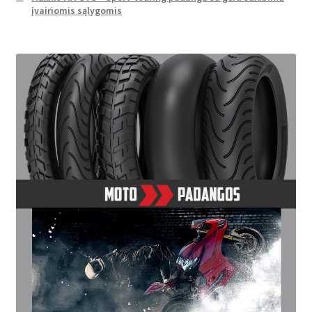
įvairiomis sąlygomis