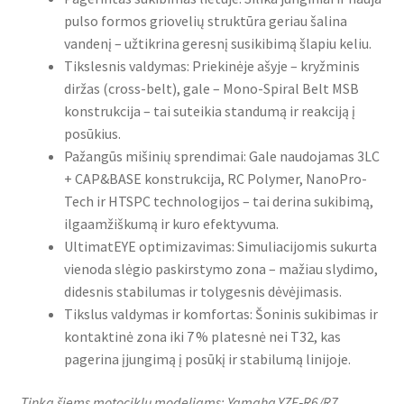
pulso formos griovelių struktūra geriau šalina
vandenį – užtikrina geresnį susikibimą šlapiu keliu.
Tikslesnis valdymas: Priekinėje ašyje – kryžminis
diržas (cross-belt), gale – Mono-Spiral Belt MSB
konstrukcija – tai suteikia standumą ir reakciją į
posūkius.
Pažangūs mišinių sprendimai: Gale naudojamas 3LC
+ CAP&BASE konstrukcija, RC Polymer, NanoPro-
Tech ir HTSPC technologijos – tai derina sukibimą,
ilgaamžiškumą ir kuro efektyvuma.
UltimatEYE optimizavimas: Simuliacijomis sukurta
vienoda slėgio paskirstymo zona – mažiau slydimo,
didesnis stabilumas ir tolygesnis dėvėjimasis.
Tikslus valdymas ir komfortas: Šoninis sukibimas ir
kontaktinė zona iki 7 % platesnė nei T32, kas
pagerina įjungimą į posūkį ir stabilumą linijoje.
Tinka šiems motociklų modeliams: Yamaha YZF‑R6/R7,