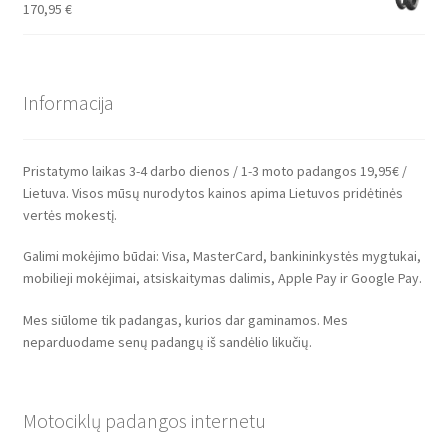
170,95
€
Informacija
Pristatymo laikas 3-4 darbo dienos / 1-3 moto padangos 19,95€ /
Lietuva. Visos mūsų nurodytos kainos apima Lietuvos pridėtinės
vertės mokestį.
Galimi mokėjimo būdai: Visa, MasterCard, bankininkystės mygtukai,
mobilieji mokėjimai, atsiskaitymas dalimis, Apple Pay ir Google Pay.
Mes siūlome tik padangas, kurios dar gaminamos. Mes
neparduodame senų padangų iš sandėlio likučių.
Motociklų padangos internetu