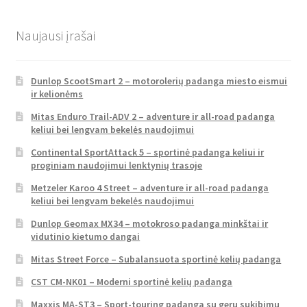
Naujausi įrašai
Dunlop ScootSmart 2 – motorolerių padanga miesto eismui
ir kelionėms
Mitas Enduro Trail-ADV 2 – adventure ir all-road padanga
keliui bei lengvam bekelės naudojimui
Continental SportAttack 5 – sportinė padanga keliui ir
proginiam naudojimui lenktynių trasoje
Metzeler Karoo 4 Street – adventure ir all-road padanga
keliui bei lengvam bekelės naudojimui
Dunlop Geomax MX34 – motokroso padanga minkštai ir
vidutinio kietumo dangai
Mitas Street Force – Subalansuota sportinė kelių padanga
CST CM-NK01 – Moderni sportinė kelių padanga
Maxxis MA-ST3 – Sport-touring padanga su geru sukibimu