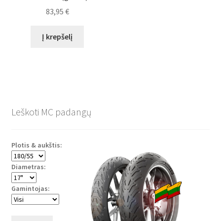
83,95
€
Į krepšelį
Leškoti MC padangų
Plotis & aukštis:
Diametras:
Gamintojas: