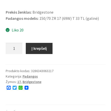
Prekės ženklas:
Bridgestone
Padangos modelis:
150/70 ZR 17 (69W) T 33 TL (galinė)
Liko 20
produkto
Į krepšelį
kiekis:
Bridgestone
Battlax
T33
Produkto kodas:
3286343063217
Kategorija:
Padangos
150/70
Žymos:
17
,
Bridgestone
ZR
F
T
W
17
a
w
h
(69W)
c
i
a
e
t
t
TL
b
t
s
o
e
A
(galinė)