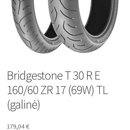
Bridgestone T 30 R E
160/60 ZR 17 (69W) TL
(galinė)
179,04
€