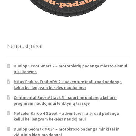
Naujausi įrašai
Dunlop ScootSmart 2 – motorolerių padanga miesto eismui
ir kelionėms
Mitas Enduro Trail-ADV 2 – adventure ir all-road padanga
keliui bei lengvam bekelės naudojimui
Continental SportAttack 5 – sportinė padanga keliui ir
proginiam naudojimui lenktynių trasoje
Metzeler Karoo 4 Street – adventure ir all-road padanga
keliui bei lengvam bekelės naudojimui
Dunlop Geomax MX34 – motokroso padanga minkštai ir
vidutinio kietumo dangai