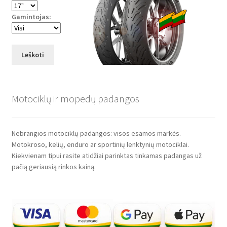
Gamintojas:
Leškoti
Motociklų ir mopedų padangos
Nebrangios motociklų padangos: visos esamos markės.
Motokroso, kelių, enduro ar sportinių lenktynių motociklai.
Kiekvienam tipui rasite atidžiai parinktas tinkamas padangas už
pačią geriausią rinkos kainą.