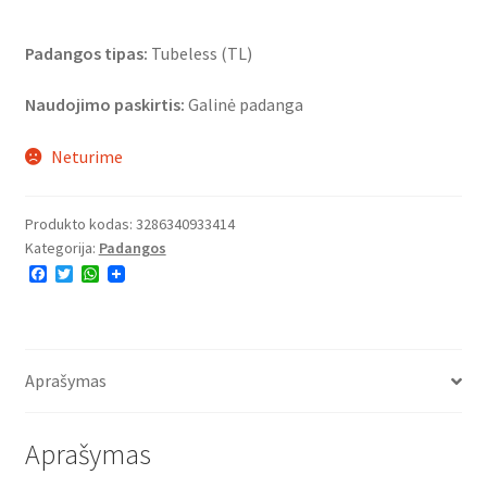
Padangos tipas:
Tubeless (TL)
Naudojimo paskirtis:
Galinė padanga
Neturime
Produkto kodas:
3286340933414
Kategorija:
Padangos
F
T
W
a
w
h
c
i
a
e
t
t
b
t
s
o
e
A
o
r
p
Aprašymas
k
p
Aprašymas