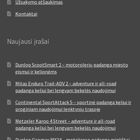
Užsakymo atšaukimas
Kontaktai
Naujausi įrašai
Dunlop ScootSmart 2 – motorolerių padanga miesto
eismui ir kelionėms
Mitas Enduro Trail-ADV 2 – adventure ir all-road
padanga keliui bei lengvam bekelės naudojimui
Continental SportAttack 5 – sportinė padanga keliui ir
proginiam naudojimui lenktynių trasoje
Metzeler Karoo 4 Street – adventure ir all-road
padanga keliui bei lengvam bekelės naudojimui
Dunlop Geomax MX34 – motokroso padanga minkštai