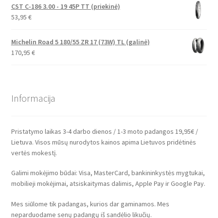
CST C-186 3.00 - 19 45P TT (priekinė)
53,95
€
Michelin Road 5 180/55 ZR 17 (73W) TL (galinė)
170,95
€
Informacija
Pristatymo laikas 3-4 darbo dienos / 1-3 moto padangos 19,95€ /
Lietuva. Visos mūsų nurodytos kainos apima Lietuvos pridėtinės
vertės mokestį.
Galimi mokėjimo būdai: Visa, MasterCard, bankininkystės mygtukai,
mobilieji mokėjimai, atsiskaitymas dalimis, Apple Pay ir Google Pay.
Mes siūlome tik padangas, kurios dar gaminamos. Mes
neparduodame senų padangų iš sandėlio likučių.