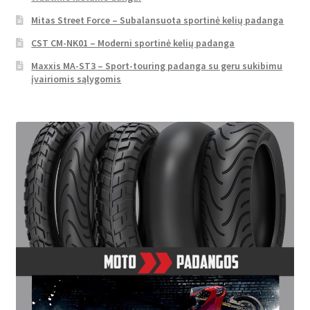
Mitas Street Force – Subalansuota sportinė kelių padanga
CST CM-NK01 – Moderni sportinė kelių padanga
Maxxis MA-ST3 – Sport-touring padanga su geru sukibimu
įvairiomis sąlygomis