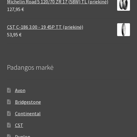
Michelin Road 5 120/70 ZR 17 (58W) TL (priekinė)
127,95
€
CST C-186 3.00 - 19 45P TT (priekinė)
53,95
€
Padangos markė
Avon
Bridgestone
Continental
CST
Dunlop