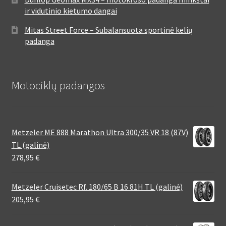
ir vidutinio kietumo dangai
Mitas Street Force – Subalansuota sportinė kelių
padanga
Motociklų padangos
Metzeler ME 888 Marathon Ultra 300/35 VR 18 (87V)
TL (galinė)
278,95
€
Metzeler Cruisetec Rf. 180/65 B 16 81H TL (galinė)
205,95
€