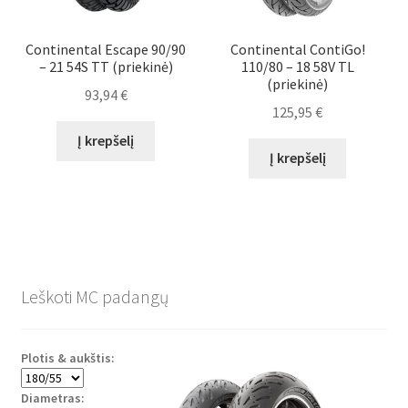
Continental Escape 90/90
Continental ContiGo!
– 21 54S TT (priekinė)
110/80 – 18 58V TL
(priekinė)
93,94
€
125,95
€
Į krepšelį
Į krepšelį
Leškoti MC padangų
Plotis & aukštis:
Diametras: