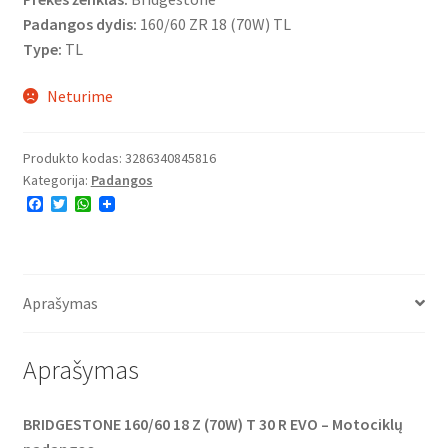
Padangos dydis:
160/60 ZR 18 (70W) TL
Type:
TL
Neturime
Produkto kodas:
3286340845816
Kategorija:
Padangos
F
T
W
a
w
h
c
i
a
e
t
t
b
t
s
o
e
A
o
r
p
Aprašymas
k
p
Aprašymas
BRIDGESTONE 160/60 18 Z (70W) T 30 R EVO – Motociklų