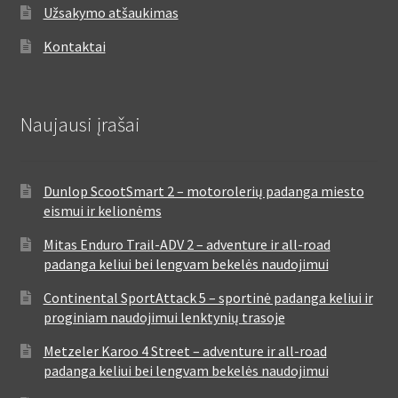
Užsakymo atšaukimas
Kontaktai
Naujausi įrašai
Dunlop ScootSmart 2 – motorolerių padanga miesto
eismui ir kelionėms
Mitas Enduro Trail-ADV 2 – adventure ir all-road
padanga keliui bei lengvam bekelės naudojimui
Continental SportAttack 5 – sportinė padanga keliui ir
proginiam naudojimui lenktynių trasoje
Metzeler Karoo 4 Street – adventure ir all-road
padanga keliui bei lengvam bekelės naudojimui