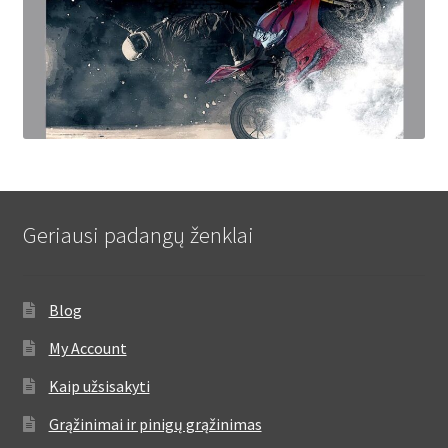
Geriausi padangų ženklai
Blog
My Account
Kaip užsisakyti
Grąžinimai ir pinigų grąžinimas