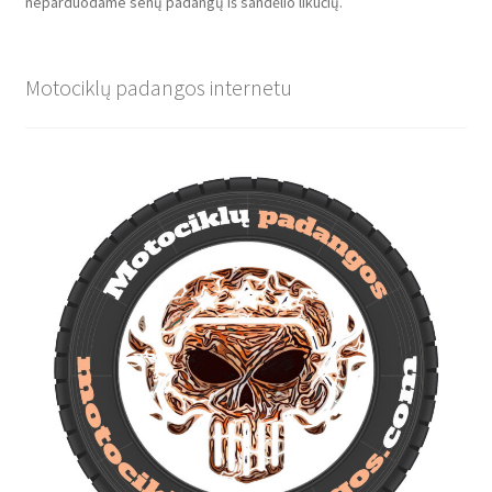
neparduodame senų padangų iš sandėlio likučių.
Motociklų padangos internetu