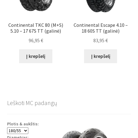
Continental TKC 80 (M+S)
Continental Escape 4.10 –
5.10 – 17 67S TT (galinė)
18 60S TT (galinė)
96,95
€
83,95
€
Į krepšelį
Į krepšelį
Leškoti MC padangų
Plotis & aukštis:
Diametras: