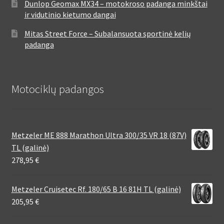
Dunlop Geomax MX34 – motokroso padanga minkštai
ir vidutinio kietumo dangai
Mitas Street Force – Subalansuota sportinė kelių
padanga
Motociklų padangos
Metzeler ME 888 Marathon Ultra 300/35 VR 18 (87V)
TL (galinė)
278,95
€
Metzeler Cruisetec Rf. 180/65 B 16 81H TL (galinė)
205,95
€