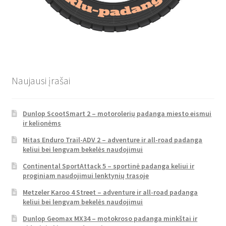
Naujausi įrašai
Dunlop ScootSmart 2 – motorolerių padanga miesto eismui
ir kelionėms
Mitas Enduro Trail-ADV 2 – adventure ir all-road padanga
keliui bei lengvam bekelės naudojimui
Continental SportAttack 5 – sportinė padanga keliui ir
proginiam naudojimui lenktynių trasoje
Metzeler Karoo 4 Street – adventure ir all-road padanga
keliui bei lengvam bekelės naudojimui
Dunlop Geomax MX34 – motokroso padanga minkštai ir