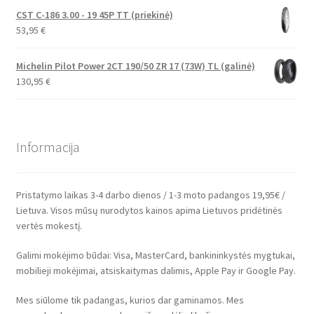
CST C-186 3.00 - 19 45P TT (priekinė)
53,95
€
Michelin Pilot Power 2CT 190/50 ZR 17 (73W) TL (galinė)
130,95
€
Informacija
Pristatymo laikas 3-4 darbo dienos / 1-3 moto padangos 19,95€ /
Lietuva. Visos mūsų nurodytos kainos apima Lietuvos pridėtinės
vertės mokestį.
Galimi mokėjimo būdai: Visa, MasterCard, bankininkystės mygtukai,
mobilieji mokėjimai, atsiskaitymas dalimis, Apple Pay ir Google Pay.
Mes siūlome tik padangas, kurios dar gaminamos. Mes