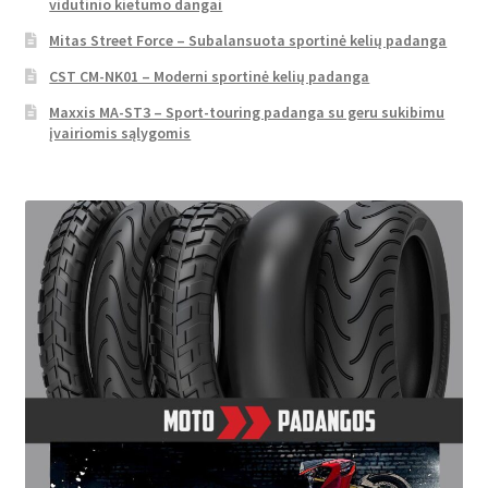
vidutinio kietumo dangai
Mitas Street Force – Subalansuota sportinė kelių padanga
CST CM-NK01 – Moderni sportinė kelių padanga
Maxxis MA-ST3 – Sport-touring padanga su geru sukibimu
įvairiomis sąlygomis