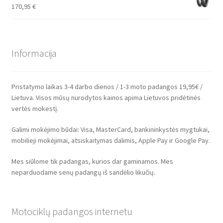
170,95
€
Informacija
Pristatymo laikas 3-4 darbo dienos / 1-3 moto padangos 19,95€ /
Lietuva. Visos mūsų nurodytos kainos apima Lietuvos pridėtinės
vertės mokestį.
Galimi mokėjimo būdai: Visa, MasterCard, bankininkystės mygtukai,
mobilieji mokėjimai, atsiskaitymas dalimis, Apple Pay ir Google Pay.
Mes siūlome tik padangas, kurios dar gaminamos. Mes
neparduodame senų padangų iš sandėlio likučių.
Motociklų padangos internetu