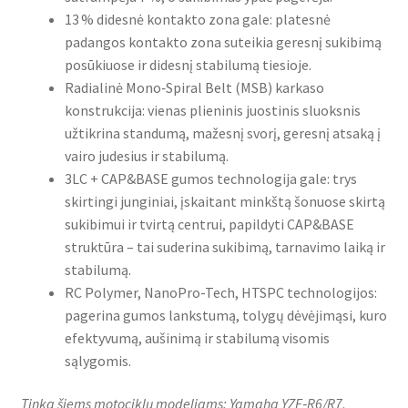
13 % didesnė kontakto zona gale: platesnė
padangos kontakto zona suteikia geresnį sukibimą
posūkiuose ir didesnį stabilumą tiesioje.
Radialinė Mono‑Spiral Belt (MSB) karkaso
konstrukcija: vienas plieninis juostinis sluoksnis
užtikrina standumą, mažesnį svorį, geresnį atsaką į
vairo judesius ir stabilumą.
3LC + CAP&BASE gumos technologija gale: trys
skirtingi junginiai, įskaitant minkštą šonuose skirtą
sukibimui ir tvirtą centrui, papildyti CAP&BASE
struktūra – tai suderina sukibimą, tarnavimo laiką ir
stabilumą.
RC Polymer, NanoPro-Tech, HTSPC technologijos:
pagerina gumos lankstumą, tolygų dėvėjimąsi, kuro
efektyvumą, aušinimą ir stabilumą visomis
sąlygomis.
Tinka šiems motociklų modeliams: Yamaha YZF‑R6/R7,