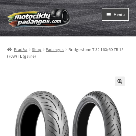
Pereiti
Pereiti
Meniu
prie
prie
meniu
turinio
Išskleist
Padangos
sub-
Pradžia
Shop
Padangos
Bridgestone T 32 160/60 ZR 18
menu
Išskleist
Kameros
(70W) TL (galinė)
sub-
menu
Išskleist
ABC
sub-
menu
Kaip užsisakyti
Testų
Išskleist
Brand
sub-
menu
Kontaktai