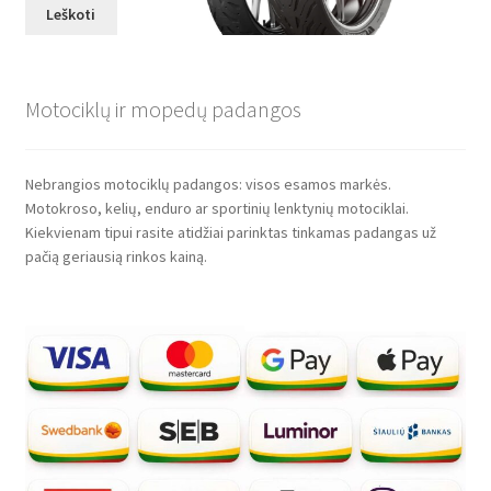
Leškoti
Motociklų ir mopedų padangos
Nebrangios motociklų padangos: visos esamos markės.
Motokroso, kelių, enduro ar sportinių lenktynių motociklai.
Kiekvienam tipui rasite atidžiai parinktas tinkamas padangas už
pačią geriausią rinkos kainą.