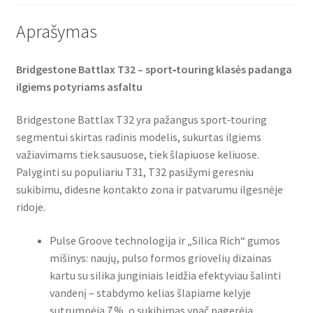
Aprašymas
Bridgestone Battlax T32 – sport‑touring klasės padanga
ilgiems potyriams asfaltu
Bridgestone Battlax T32 yra pažangus sport‑touring
segmentui skirtas radinis modelis, sukurtas ilgiems
važiavimams tiek sausuose, tiek šlapiuose keliuose.
Palyginti su populiariu T31, T32 pasižymi geresniu
sukibimu, didesne kontakto zona ir patvarumu ilgesnėje
ridoje.
Pulse Groove technologija ir „Silica Rich“ gumos
mišinys: naujų, pulso formos griovelių dizainas
kartu su silika junginiais leidžia efektyviau šalinti
vandenį – stabdymo kelias šlapiame kelyje
sutrumpėja 7 %, o sukibimas ypač pagerėja.