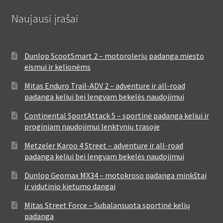
Naujausi įrašai
Dunlop ScootSmart 2 – motorolerių padanga miesto
eismui ir kelionėms
Mitas Enduro Trail-ADV 2 – adventure ir all-road
padanga keliui bei lengvam bekelės naudojimui
Continental SportAttack 5 – sportinė padanga keliui ir
proginiam naudojimui lenktynių trasoje
Metzeler Karoo 4 Street – adventure ir all-road
padanga keliui bei lengvam bekelės naudojimui
Dunlop Geomax MX34 – motokroso padanga minkštai
ir vidutinio kietumo dangai
Mitas Street Force – Subalansuota sportinė kelių
padanga