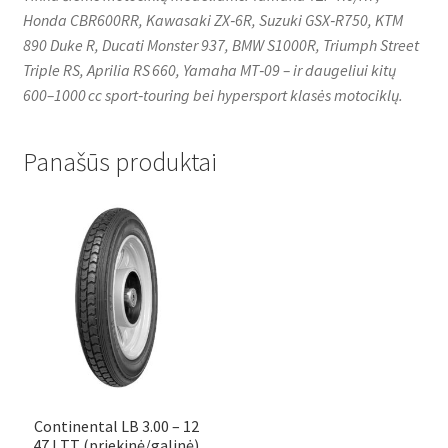
Honda CBR600RR, Kawasaki ZX‑6R, Suzuki GSX‑R750, KTM
890 Duke R, Ducati Monster 937, BMW S1000R, Triumph Street
Triple RS, Aprilia RS 660, Yamaha MT‑09 – ir daugeliui kitų
600–1000 cc sport‑touring bei hypersport klasės motociklų.
Panašūs produktai
Continental LB 3.00 – 12
47J TT (priekinė/galinė)