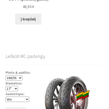
48,94
€
Į krepšelį
Leškoti MC padangų
Plotis & aukštis:
Diametras:
Gamintojas: