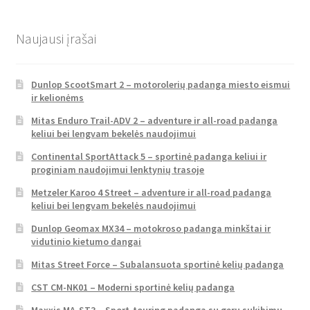
Naujausi įrašai
Dunlop ScootSmart 2 – motorolerių padanga miesto eismui
ir kelionėms
Mitas Enduro Trail-ADV 2 – adventure ir all-road padanga
keliui bei lengvam bekelės naudojimui
Continental SportAttack 5 – sportinė padanga keliui ir
proginiam naudojimui lenktynių trasoje
Metzeler Karoo 4 Street – adventure ir all-road padanga
keliui bei lengvam bekelės naudojimui
Dunlop Geomax MX34 – motokroso padanga minkštai ir
vidutinio kietumo dangai
Mitas Street Force – Subalansuota sportinė kelių padanga
CST CM-NK01 – Moderni sportinė kelių padanga
Maxxis MA-ST3 – Sport-touring padanga su geru sukibimu