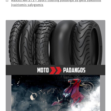
įvairiomis sąlygomis