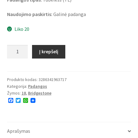
Naudojimo paskirtis:
Galinė padanga
Liko 20
produkto
Į krepšelį
kiekis:
Bridgestone
T
32
Produkto kodas:
3286341963717
Kategorija:
Padangos
160/60
Žymos:
18
,
Bridgestone
ZR
F
T
W
18
a
w
h
(70W)
c
i
a
e
t
t
TL
b
t
s
o
e
A
(galinė)
o
r
p
Aprašymas
k
p