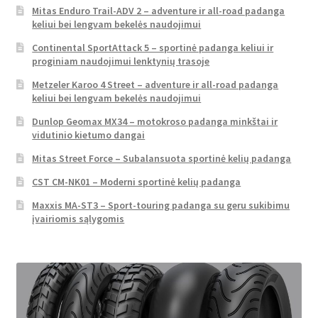
Mitas Enduro Trail-ADV 2 – adventure ir all-road padanga
keliui bei lengvam bekelės naudojimui
Continental SportAttack 5 – sportinė padanga keliui ir
proginiam naudojimui lenktynių trasoje
Metzeler Karoo 4 Street – adventure ir all-road padanga
keliui bei lengvam bekelės naudojimui
Dunlop Geomax MX34 – motokroso padanga minkštai ir
vidutinio kietumo dangai
Mitas Street Force – Subalansuota sportinė kelių padanga
CST CM-NK01 – Moderni sportinė kelių padanga
Maxxis MA-ST3 – Sport-touring padanga su geru sukibimu
įvairiomis sąlygomis