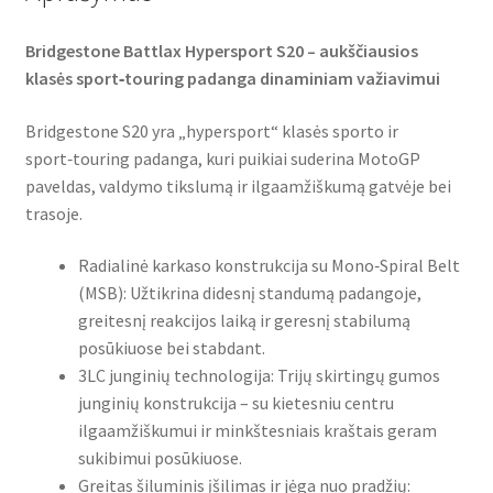
Bridgestone Battlax Hypersport S20 – aukščiausios
klasės sport‑touring padanga dinaminiam važiavimui
Bridgestone S20 yra „hypersport“ klasės sporto ir
sport‑touring padanga, kuri puikiai suderina MotoGP
paveldas, valdymo tikslumą ir ilgaamžiškumą gatvėje bei
trasoje.
Radialinė karkaso konstrukcija su Mono‑Spiral Belt
(MSB): Užtikrina didesnį standumą padangoje,
greitesnį reakcijos laiką ir geresnį stabilumą
posūkiuose bei stabdant.
3LC junginių technologija: Trijų skirtingų gumos
junginių konstrukcija – su kietesniu centru
ilgaamžiškumui ir minkštesniais kraštais geram
sukibimui posūkiuose.
Greitas šiluminis įšilimas ir jėga nuo pradžių: