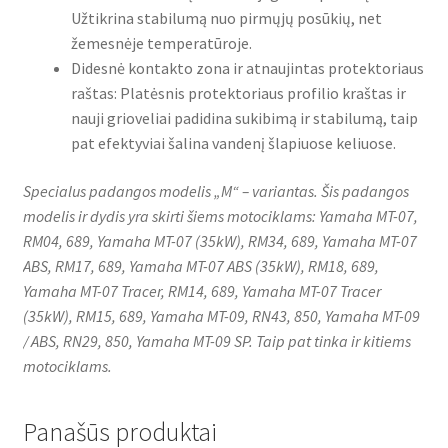
Užtikrina stabilumą nuo pirmųjų posūkių, net
žemesnėje temperatūroje.
Didesnė kontakto zona ir atnaujintas protektoriaus
raštas: Platėsnis protektoriaus profilio kraštas ir
nauji grioveliai padidina sukibimą ir stabilumą, taip
pat efektyviai šalina vandenį šlapiuose keliuose.
Specialus padangos modelis „M“ – variantas. Šis padangos
modelis ir dydis yra skirti šiems motociklams: Yamaha MT-07,
RM04, 689, Yamaha MT-07 (35kW), RM34, 689, Yamaha MT-07
ABS, RM17, 689, Yamaha MT-07 ABS (35kW), RM18, 689,
Yamaha MT-07 Tracer, RM14, 689, Yamaha MT-07 Tracer
(35kW), RM15, 689, Yamaha MT-09, RN43, 850, Yamaha MT-09
/ ABS, RN29, 850, Yamaha MT-09 SP. Taip pat tinka ir kitiems
motociklams.
Panašūs produktai