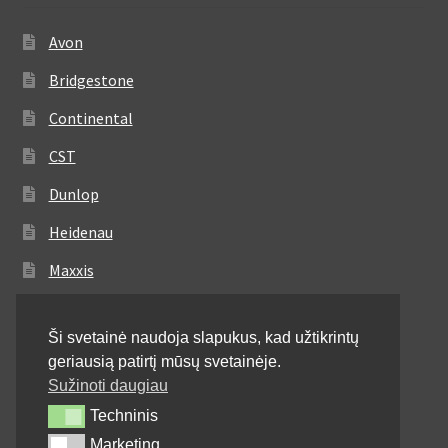
Avon
Bridgestone
Continental
CST
Dunlop
Heidenau
Maxxis
Metzeler
Ši svetainė naudoja slapukus, kad užtikrintų
Michelin
geriausią patirtį mūsų svetainėje.
Mitas
Sužinoti daugiau
Techninis
Techninis
Pirelli
Marketing
Marketing