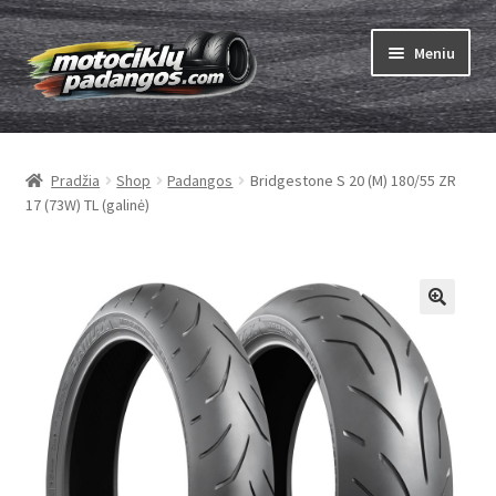
Pereiti
Pereiti
Meniu
prie
prie
meniu
turinio
Išskleist
Padangos
sub-
Pradžia
Shop
Padangos
Bridgestone S 20 (M) 180/55 ZR
menu
Išskleist
Kameros
17 (73W) TL (galinė)
sub-
menu
Išskleist
ABC
sub-
menu
Kaip užsisakyti
Testų
Išskleist
Brand
sub-
menu
Kontaktai