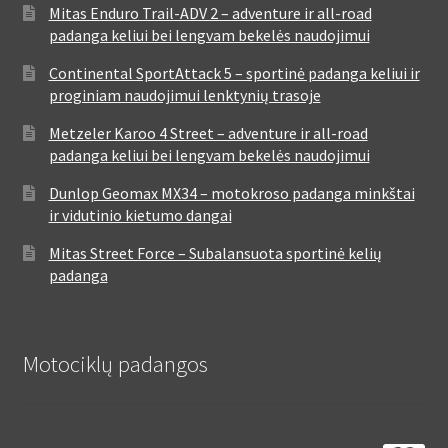
Mitas Enduro Trail-ADV 2 – adventure ir all-road
padanga keliui bei lengvam bekelės naudojimui
Continental SportAttack 5 – sportinė padanga keliui ir
proginiam naudojimui lenktynių trasoje
Metzeler Karoo 4 Street – adventure ir all-road
padanga keliui bei lengvam bekelės naudojimui
Dunlop Geomax MX34 – motokroso padanga minkštai
ir vidutinio kietumo dangai
Mitas Street Force – Subalansuota sportinė kelių
padanga
Motociklų padangos