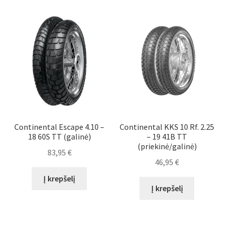
Continental Escape 4.10 –
Continental KKS 10 Rf. 2.25
18 60S TT (galinė)
– 19 41B TT
(priekinė/galinė)
83,95
€
46,95
€
Į krepšelį
Į krepšelį