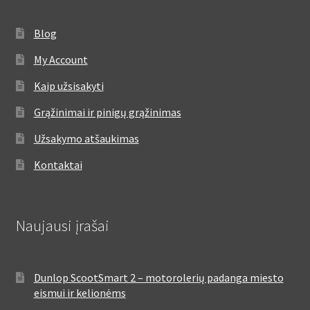
Blog
My Account
Kaip užsisakyti
Grąžinimai ir pinigų grąžinimas
Užsakymo atšaukimas
Kontaktai
Naujausi įrašai
Dunlop ScootSmart 2 – motorolerių padanga miesto
eismui ir kelionėms