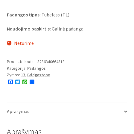
Padangos tipas:
Tubeless (TL)
Naudojimo paskirtis:
Galinė padanga
Neturime
Produkto kodas:
3286340664318
Kategorija:
Padangos
Žymos:
17
,
Bridgestone
F
T
W
a
w
h
c
i
a
e
t
t
b
t
s
o
e
A
o
r
p
Aprašymas
k
p
Aprašymas