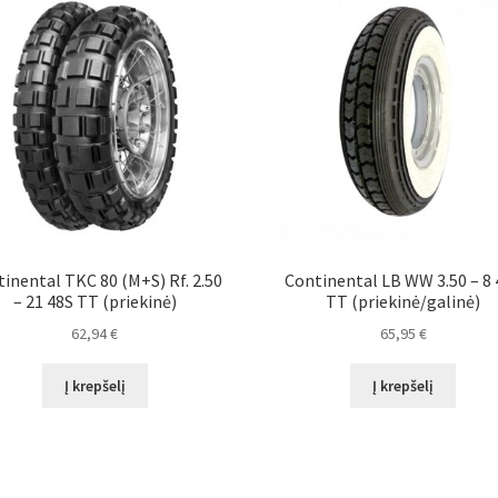
inental TKC 80 (M+S) Rf. 2.50
Continental LB WW 3.50 – 8 
– 21 48S TT (priekinė)
TT (priekinė/galinė)
62,94
€
65,95
€
Į krepšelį
Į krepšelį