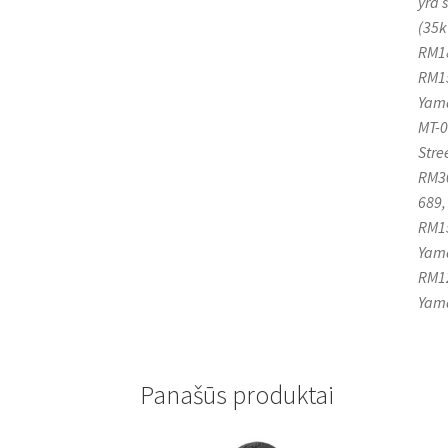
yra 
(35k
RM18
RM15
Yama
MT-0
Stre
RM30
689,
RM15
Yama
RM12
Yama
Panašūs produktai