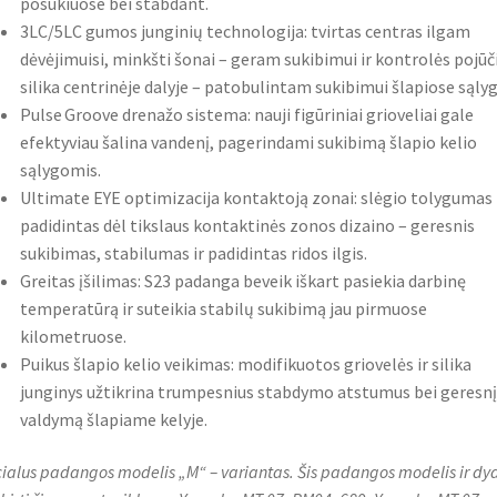
posūkiuose bei stabdant.
3LC/5LC gumos junginių technologija: tvirtas centras ilgam
dėvėjimuisi, minkšti šonai – geram sukibimui ir kontrolės pojūči
silika centrinėje dalyje – patobulintam sukibimui šlapiose sąly
Pulse Groove drenažo sistema: nauji figūriniai grioveliai gale
efektyviau šalina vandenį, pagerindami sukibimą šlapio kelio
sąlygomis.
Ultimate EYE optimizacija kontaktoją zonai: slėgio tolygumas
padidintas dėl tikslaus kontaktinės zonos dizaino – geresnis
sukibimas, stabilumas ir padidintas ridos ilgis.
Greitas įšilimas: S23 padanga beveik iškart pasiekia darbinę
temperatūrą ir suteikia stabilų sukibimą jau pirmuose
kilometruose.
Puikus šlapio kelio veikimas: modifikuotos griovelės ir silika
junginys užtikrina trumpesnius stabdymo atstumus bei geresnį
valdymą šlapiame kelyje.
ialus padangos modelis „M“ – variantas. Šis padangos modelis ir dyd