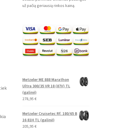
už pačią geriausią rinkos kainą.
Metzeler ME 888 Marathon
Ultra 300/35 VR 18 (87V) TL
tiek
(galinė)
278,95
€
Metzeler Cruisetec Rf. 180/65 B
kia
16 81H TL (galinė)
205,95
€