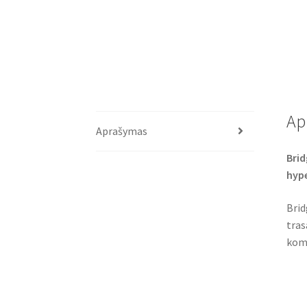
Ap
Aprašymas
Brid
hyp
Brid
tras
komf