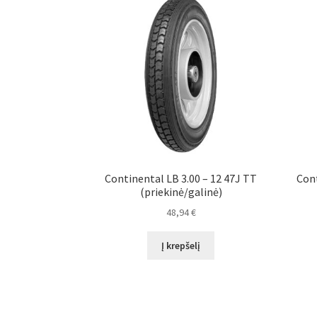
Continental LB 3.00 – 12 47J TT
Cont
(priekinė/galinė)
48,94
€
Į krepšelį