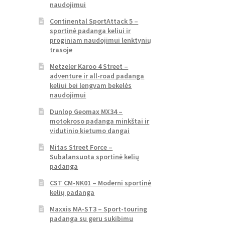
naudojimui
Continental SportAttack 5 –
sportinė padanga keliui ir
proginiam naudojimui lenktynių
trasoje
Metzeler Karoo 4 Street –
adventure ir all-road padanga
keliui bei lengvam bekelės
naudojimui
Dunlop Geomax MX34 –
motokroso padanga minkštai ir
vidutinio kietumo dangai
Mitas Street Force –
Subalansuota sportinė kelių
padanga
CST CM-NK01 – Moderni sportinė
kelių padanga
Maxxis MA-ST3 – Sport-touring
padanga su geru sukibimu