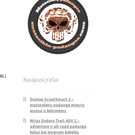
46J
Naujausi įrašai
Dunlop ScootSmart 2 –
motorolerių padanga miesto
eismui ir kelionėms
Mitas Enduro Trail-ADV 2 –
adventure ir all-road padanga
keliui bei lengvam bekelės