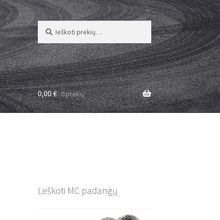
Ieškoti:
Ieškoti
0,00
€
0 prekių
Leškoti MC padangų