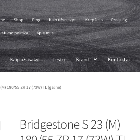
me
Shop
Blog
Kaip užsisakyti
Krepšelis
Prisijungti
vatumo politika
Apie mus
Kaip užsisakyti
Testų
Brand
Kontaktai
(M) 180/55 ZR 17 (73W) TL (galinė)
Bridgestone S 23 (M)
180/55 ZR 17 (73W) TL