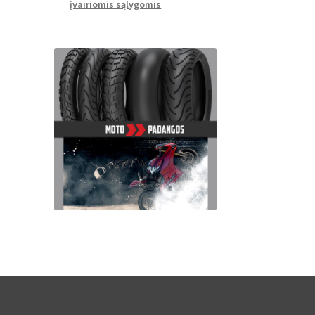
įvairiomis sąlygomis