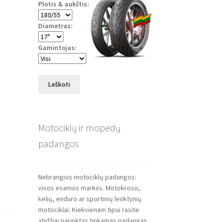
Plotis & aukštis:
Diametras:
Gamintojas:
Leškoti
Motociklų ir mopedų
padangos
Nebrangios motociklų padangos:
visos esamos markės. Motokroso,
kelių, enduro ar sportinių lenktynių
motociklai. Kiekvienam tipui rasite
atidžiai parinktas tinkamas padangas