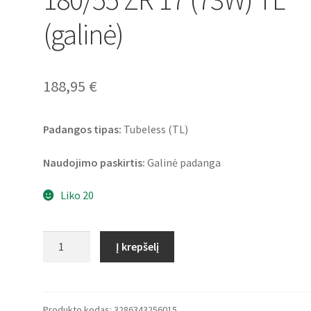
(galinė)
188,95
€
Padangos tipas:
Tubeless (TL)
Naudojimo paskirtis:
Galinė padanga
Liko 20
produkto
Į krepšelį
kiekis:
Bridgestone
S
23
Produkto kodas:
3286343256015