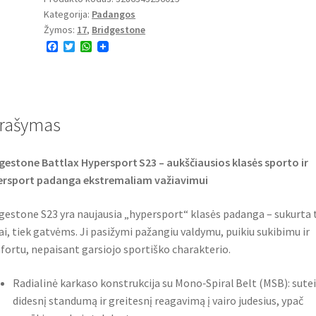
Kategorija:
Padangos
(M)
Žymos:
17
,
Bridgestone
180/55
F
T
W
ZR
a
w
h
17
c
i
a
e
t
t
(73W)
b
t
s
o
e
A
TL
o
r
p
rašymas
(galinė)
k
p
gestone Battlax Hypersport S23 – aukščiausios klasės sporto ir
ersport padanga ekstremaliam važiavimui
gestone S23 yra naujausia „hypersport“ klasės padanga – sukurta 
ai, tiek gatvėms. Ji pasižymi pažangiu valdymu, puikiu sukibimu ir
ortu, nepaisant garsiojo sportiško charakterio.
Radialinė karkaso konstrukcija su Mono‑Spiral Belt (MSB): sutei
didesnį standumą ir greitesnį reagavimą į vairo judesius, ypač