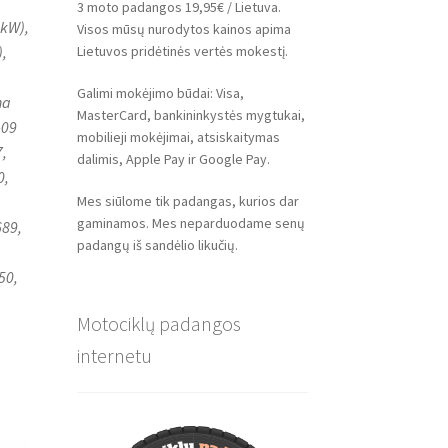
3 moto padangos 19,95€ / Lietuva.
5kW),
Visos mūsų nurodytos kainos apima
Lietuvos pridėtinės vertės mokestį.
,
Galimi mokėjimo būdai: Visa,
ha
MasterCard, bankininkystės mygtukai,
-09
mobilieji mokėjimai, atsiskaitymas
,
dalimis, Apple Pay ir Google Pay.
0,
Mes siūlome tik padangas, kurios dar
gaminamos. Mes neparduodame senų
689,
padangų iš sandėlio likučių.
50,
Motociklų padangos
internetu