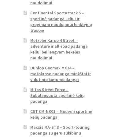
naudojimui
Continental SportAttack 5 –
sportinė padanga keliui ir
proginiam naudojimui lenktynių
trasoje
Metzeler Karoo 4 Street –
adventure ir all-road padanga
keliui bei lengvam bekelės
naudojimui
Dunlop Geomax MX34 –
motokroso padanga minkštai ir
vidutinio kietumo dangai
Mitas Street Force –
Subalansuota sportinė kelių
padanga
CST CM-NK01 – Moderni sportinė
kelių padanga
Maxxis MA-ST3 – Sport-touring
padanga su geru sukibimu