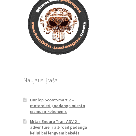
Naujausi įrašai
Dunlop ScootSmart 2 –
motorolerių padanga miesto
eismui ir kelionėms
Mitas Enduro Trail-ADV 2 –
adventure ir all-road padanga
keliui bei lengvam bekelės