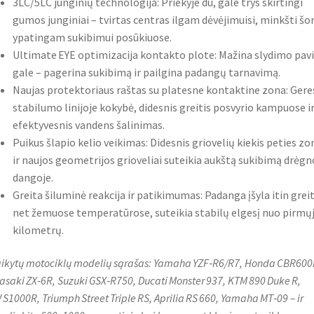
3LC/5LC junginių technologija: Priekyje du, gale trys skirtingi
gumos junginiai – tvirtas centras ilgam dėvėjimuisi, minkšti šon
ypatingam sukibimui posūkiuose.
Ultimate EYE optimizacija kontakto plote: Mažina slydimo pavi
gale – pagerina sukibimą ir pailgina padangų tarnavimą.
Naujas protektoriaus raštas su platesne kontaktine zona: Ger
stabilumo linijoje kokybė, didesnis greitis posvyrio kampuose i
efektyvesnis vandens šalinimas.
Puikus šlapio kelio veikimas: Didesnis griovelių kiekis peties zo
ir naujos geometrijos grioveliai suteikia aukštą sukibimą drėgn
dangoje.
Greita šiluminė reakcija ir patikimumas: Padanga įšyla itin greit
net žemuose temperatūrose, suteikia stabilų elgesį nuo pirmų
kilometrų.
aikytų motociklų modelių sąrašas: Yamaha YZF‑R6/R7, Honda CBR600
saki ZX‑6R, Suzuki GSX‑R750, Ducati Monster 937, KTM 890 Duke R,
S1000R, Triumph Street Triple RS, Aprilia RS 660, Yamaha MT‑09 – ir