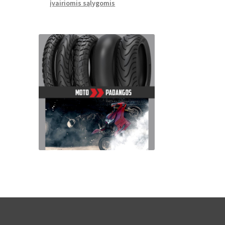
įvairiomis sąlygomis