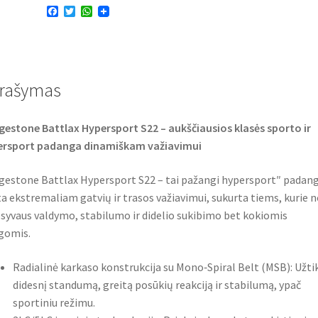
F
T
W
17
a
w
h
(75W)
c
i
a
e
t
t
TL
b
t
s
o
e
A
(galinė)
o
r
p
rašymas
k
p
gestone Battlax Hypersport S22 – aukščiausios klasės sporto ir
ersport padanga dinamiškam važiavimui
gestone Battlax Hypersport S22 – tai pažangi hypersport″ padang
ta ekstremaliam gatvių ir trasos važiavimui, sukurta tiems, kurie n
syvaus valdymo, stabilumo ir didelio sukibimo bet kokiomis
gomis.
Radialinė karkaso konstrukcija su Mono‑Spiral Belt (MSB): Užti
didesnį standumą, greitą posūkių reakciją ir stabilumą, ypač
sportiniu režimu.