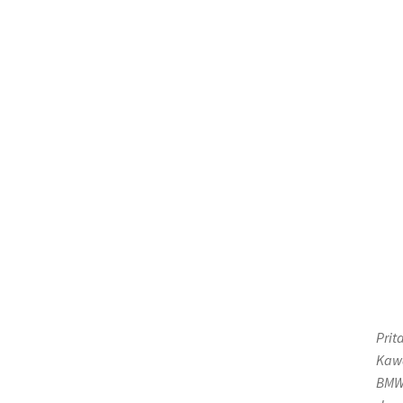
Prit
Kawa
BMW 