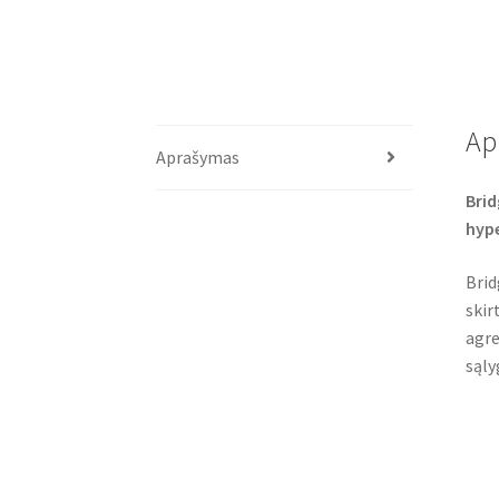
Ap
Aprašymas
Brid
hyp
Brid
skir
agre
sąly