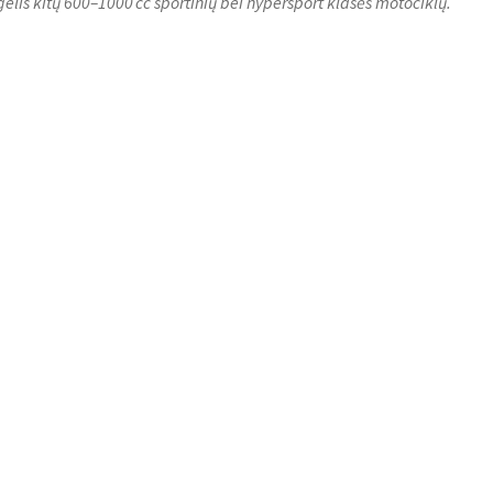
elis kitų 600–1000 cc sportinių bei hypersport klasės motociklų.