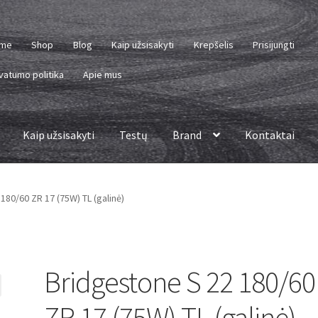
me
Shop
Blog
Kaip užsisakyti
Krepšelis
Prisijungti
vatumo politika
Apie mus
Kaip užsisakyti
Testų
Brand
Kontaktai
180/60 ZR 17 (75W) TL (galinė)
Bridgestone S 22 180/60
ZR 17 (75W) TL (galinė)