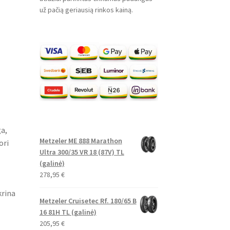
už pačią geriausią rinkos kainą.
a,
Metzeler ME 888 Marathon
ori
Ultra 300/35 VR 18 (87V) TL
(galinė)
278,95
€
krina
Metzeler Cruisetec Rf. 180/65 B
16 81H TL (galinė)
205,95
€