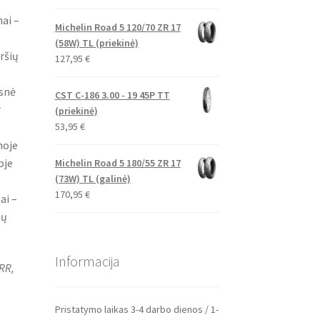
ai –
Michelin Road 5 120/70 ZR 17
(58W) TL (priekinė)
ršių
127,95
€
esnė
CST C-186 3.00 - 19 45P TT
r
(priekinė)
53,95
€
noje
oje
Michelin Road 5 180/55 ZR 17
(73W) TL (galinė)
170,95
€
ai –
jų
Informacija
RR,
Pristatymo laikas 3-4 darbo dienos / 1-