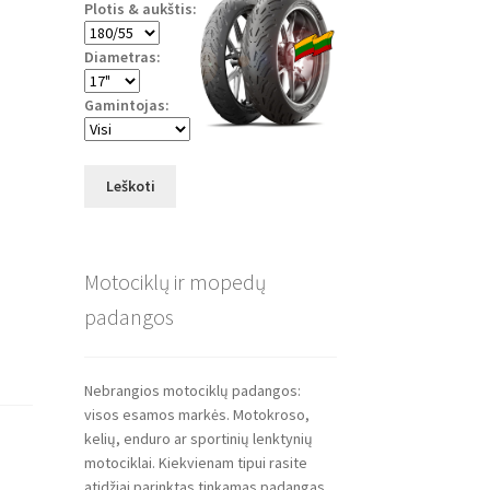
Plotis & aukštis:
Diametras:
Gamintojas:
Leškoti
Motociklų ir mopedų
padangos
Nebrangios motociklų padangos:
visos esamos markės. Motokroso,
kelių, enduro ar sportinių lenktynių
motociklai. Kiekvienam tipui rasite
atidžiai parinktas tinkamas padangas