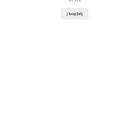
83,95
€
Į krepšelį