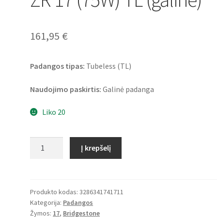
161,95
€
Padangos tipas:
Tubeless (TL)
Naudojimo paskirtis:
Galinė padanga
Liko 20
produkto
Į krepšelį
kiekis:
Bridgestone
S
22
Produkto kodas:
3286341741711
Kategorija:
Padangos
180/60
Žymos:
17
,
Bridgestone
ZR