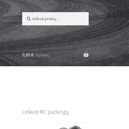
Ieškoti:
Ieškoti
0,00
€
0 prekių
Leškoti MC padangų