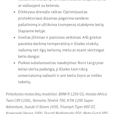
ar važiuojant su keleiviu.
Efektyvus drenažo raštas: Optimizuotas
protektoriaus dizainas pagerina vandens
pašalinimą ir užtikrina trumpesnį stabdymo kelią
šlapiame kelyje.
Greitas įšilimas ir pastovus veikimas: A41 greitai
pasiekia darbinę temperatūrą ir išlaiko stabilų
našumą net ilgų kelionių metu ar esant skirtingai
kelio dangai.
Puikiai subalansuotas naudojimui: Nors tai grynai
keliui skirta padanga, ji išlaiko tam tikrą
universalumą važiuoti ir ant kieto žvyro ar miško
takelių.
Pritaikytos motociklų modeliai: BMW R 1250 GS, Honda Africa
Twin CRF1100L, Yamaha Ténéré 700, KTM 1290 Super
Adventure, Suzuki V-Strom 1050, Triumph Tiger 900 GT,
Kawasaki Versys 1000, Ducati Multistrada 950, Moto Guzzi V85