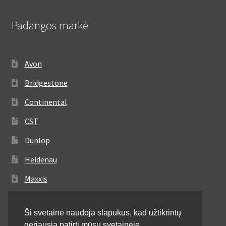
Padangos markė
Avon
Bridgestone
Continental
CST
Dunlop
Heidenau
Maxxis
Metzeler
Ši svetainė naudoja slapukus, kad užtikrintų
Michelin
geriausią patirtį mūsų svetainėje.