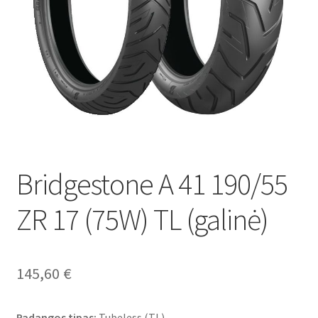
Bridgestone A 41 190/55
ZR 17 (75W) TL (galinė)
145,60
€
Padangos tipas:
Tubeless (TL)