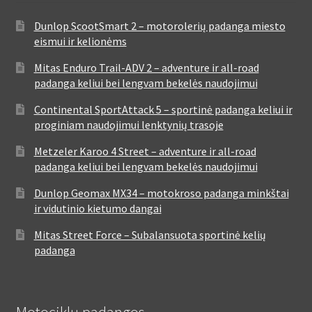
Dunlop ScootSmart 2 – motorolerių padanga miesto
eismui ir kelionėms
Mitas Enduro Trail-ADV 2 – adventure ir all-road
padanga keliui bei lengvam bekelės naudojimui
Continental SportAttack 5 – sportinė padanga keliui ir
proginiam naudojimui lenktynių trasoje
Metzeler Karoo 4 Street – adventure ir all-road
padanga keliui bei lengvam bekelės naudojimui
Dunlop Geomax MX34 – motokroso padanga minkštai
ir vidutinio kietumo dangai
Mitas Street Force – Subalansuota sportinė kelių
padanga
Motociklų padangos