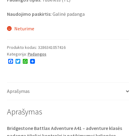
Naudojimo paskirtis:
Galinė padanga
Neturime
Produkto kodas:
3286341057416
Kategorija:
Padangos
F
T
W
a
w
h
c
i
a
e
t
t
b
t
s
o
e
A
o
r
p
Aprašymas
k
p
Aprašymas
Bridgestone Battlax Adventure A41 – adventure klasės
padanga tiksliai kontrolei ir patikimumui kelionėse