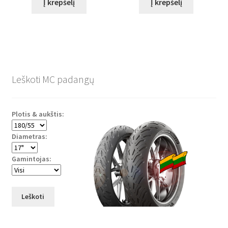
Į krepšelį
Į krepšelį
Leškoti MC padangų
Plotis & aukštis:
Diametras:
Gamintojas:
Leškoti