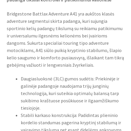
Bridgestone Battlax Adventure A41 yra aukštos klasės
adventure segmentui skirta padanga, kuri sujungia
sportinio kelių padangų tikslumą su reikiamu patikimumu
ir universalumu ilgesnėms kelionėms bei įvairioms
dangoms. Sukurta specialiai touring tipo adventure
motociklams, A41 siūlo puikią kryptinio stabilumo, šlapio
kelio saugumo ir komforto pusiausvyrą, išlaikant tam tikrą
gebėjimą važiuoti ir lengvesniais žvyrkeliais.
Daugiasluoksnė (3LC) gumos sudėtis: Priekinėje ir
galinėje padangoje naudojama trijų junginių
technologija, kuri suteikia optimalų balansą tarp
sukibimo kraštuose posūkiuose ir ilgaamžiškumo
tiesiojoje.
Stabili karkaso konstrukcija: Padidintas plieninio
kordelio standumas pagerina kryptinį stabilumą ir
vairavimo tikslumą net esant didelėms apkrovoms