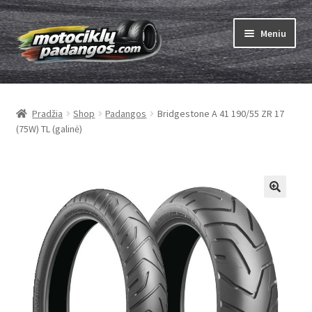
Pereiti
Pereiti
Meniu
prie
prie
meniu
turinio
Išskleist
Padangos
sub-
Pradžia
Shop
Padangos
Bridgestone A 41 190/55 ZR 17
menu
Išskleist
Kameros
(75W) TL (galinė)
sub-
menu
Išskleist
ABC
sub-
menu
Kaip užsisakyti
Testų
Išskleist
Brand
sub-
menu
Kontaktai