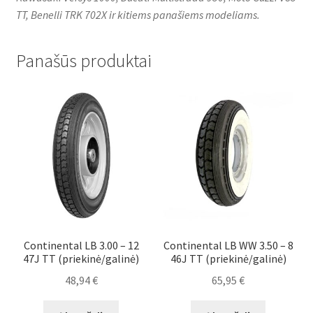
TT, Benelli TRK 702X ir kitiems panašiems modeliams.
Panašūs produktai
Continental LB 3.00 – 12
Continental LB WW 3.50 – 8
47J TT (priekinė/galinė)
46J TT (priekinė/galinė)
48,94
€
65,95
€