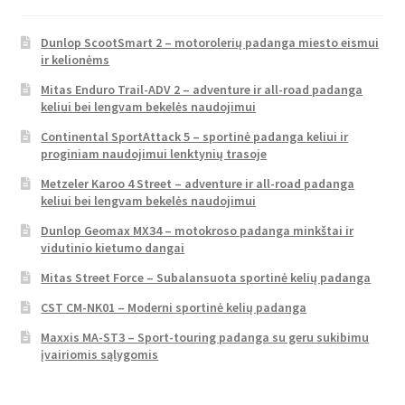
Dunlop ScootSmart 2 – motorolerių padanga miesto eismui
ir kelionėms
Mitas Enduro Trail-ADV 2 – adventure ir all-road padanga
keliui bei lengvam bekelės naudojimui
Continental SportAttack 5 – sportinė padanga keliui ir
proginiam naudojimui lenktynių trasoje
Metzeler Karoo 4 Street – adventure ir all-road padanga
keliui bei lengvam bekelės naudojimui
Dunlop Geomax MX34 – motokroso padanga minkštai ir
vidutinio kietumo dangai
Mitas Street Force – Subalansuota sportinė kelių padanga
CST CM-NK01 – Moderni sportinė kelių padanga
Maxxis MA-ST3 – Sport-touring padanga su geru sukibimu
įvairiomis sąlygomis