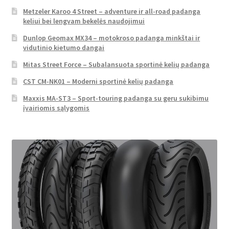
Metzeler Karoo 4 Street – adventure ir all-road padanga
keliui bei lengvam bekelės naudojimui
Dunlop Geomax MX34 – motokroso padanga minkštai ir
vidutinio kietumo dangai
Mitas Street Force – Subalansuota sportinė kelių padanga
CST CM-NK01 – Moderni sportinė kelių padanga
Maxxis MA-ST3 – Sport-touring padanga su geru sukibimu
įvairiomis sąlygomis