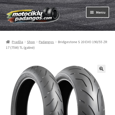
Pereiti
Pereiti
Meniu
prie
prie
meniu
turinio
Išskleist
Padangos
sub-
Pradžia
Shop
Padangos
Bridgestone S 20 EVO 190/55 ZR
menu
Išskleist
Kameros
17 (75W) TL (galinė)
sub-
menu
Išskleist
ABC
sub-
menu
Kaip užsisakyti
Testų
Išskleist
Brand
sub-
menu
Kontaktai