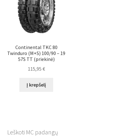
Continental TKC 80
Twinduro (M+S) 100/90 – 19
57S TT (priekinė)
115,95
€
Į krepšelį
Leškoti MC padangų