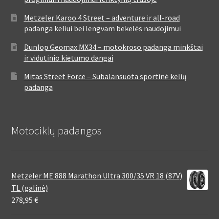
Metzeler Karoo 4 Street – adventure ir all-road
padanga keliui bei lengvam bekelės naudojimui
Dunlop Geomax MX34 – motokroso padanga minkštai
ir vidutinio kietumo dangai
Mitas Street Force – Subalansuota sportinė kelių
padanga
Motociklų padangos
Metzeler ME 888 Marathon Ultra 300/35 VR 18 (87V)
TL (galinė)
278,95
€