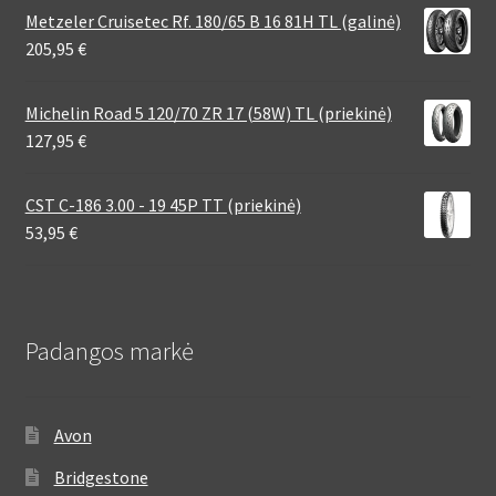
Metzeler Cruisetec Rf. 180/65 B 16 81H TL (galinė)
205,95
€
Michelin Road 5 120/70 ZR 17 (58W) TL (priekinė)
127,95
€
CST C-186 3.00 - 19 45P TT (priekinė)
53,95
€
Padangos markė
Avon
Bridgestone