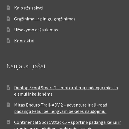
Kaip užsisakyti
Grąžinimai ir pinigų grąžinimas
Užsakymo atšaukimas
Kontaktai
Naujausi įrašai
Dunlop ScootSmart 2 – motorolerių padanga miesto
eismui ir kelionėms
Mitas Enduro Trail-ADV 2 – adventure ir all-road
padanga keliui bei lengvam bekelės naudojimui
Continental SportAttack 5 – sportinė padanga keliui ir
proginiam naudojimui lenktynių trasoje