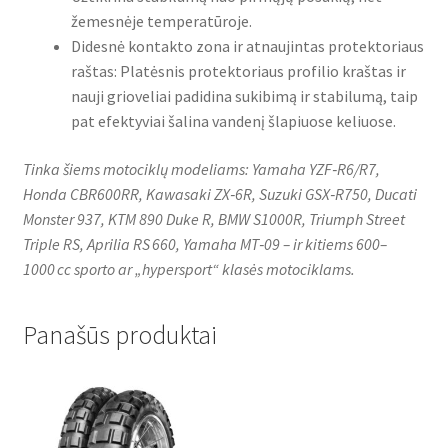
žemesnėje temperatūroje.
Didesnė kontakto zona ir atnaujintas protektoriaus
raštas: Platėsnis protektoriaus profilio kraštas ir
nauji grioveliai padidina sukibimą ir stabilumą, taip
pat efektyviai šalina vandenį šlapiuose keliuose.
Tinka šiems motociklų modeliams: Yamaha YZF‑R6/R7,
Honda CBR600RR, Kawasaki ZX‑6R, Suzuki GSX‑R750, Ducati
Monster 937, KTM 890 Duke R, BMW S1000R, Triumph Street
Triple RS, Aprilia RS 660, Yamaha MT‑09 – ir kitiems 600–
1000 cc sporto ar „hypersport“ klasės motociklams.
Panašūs produktai