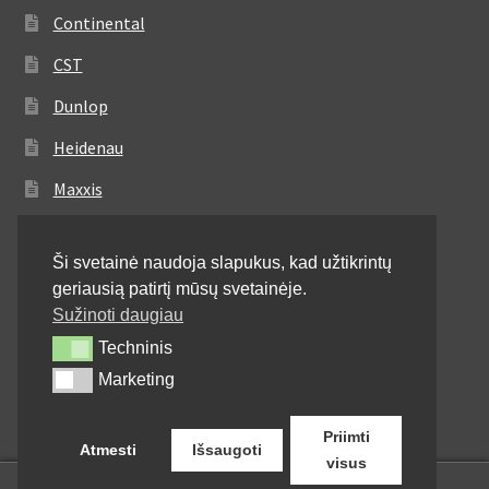
Continental
CST
Dunlop
Heidenau
Maxxis
Metzeler
Ši svetainė naudoja slapukus, kad užtikrintų
Michelin
geriausią patirtį mūsų svetainėje.
Mitas
Sužinoti daugiau
Techninis
Techninis
Pirelli
Marketing
Marketing
Shinko
Priimti
Atmesti
Išsaugoti
visus
0