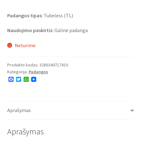
Padangos tipas:
Tubeless (TL)
Naudojimo paskirtis:
Galinė padanga
Neturime
Produkto kodas:
3286340717410
Kategorija:
Padangos
F
T
W
a
w
h
c
i
a
e
t
t
b
t
s
o
e
A
o
r
p
Aprašymas
k
p
Aprašymas