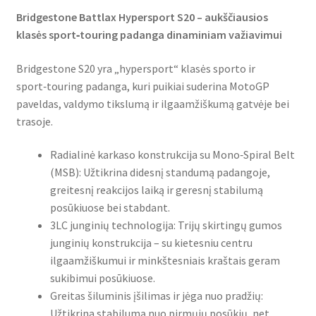
Bridgestone Battlax Hypersport S20 – aukščiausios
klasės sport‑touring padanga dinaminiam važiavimui
Bridgestone S20 yra „hypersport“ klasės sporto ir
sport‑touring padanga, kuri puikiai suderina MotoGP
paveldas, valdymo tikslumą ir ilgaamžiškumą gatvėje bei
trasoje.
Radialinė karkaso konstrukcija su Mono‑Spiral Belt
(MSB): Užtikrina didesnį standumą padangoje,
greitesnį reakcijos laiką ir geresnį stabilumą
posūkiuose bei stabdant.
3LC junginių technologija: Trijų skirtingų gumos
junginių konstrukcija – su kietesniu centru
ilgaamžiškumui ir minkštesniais kraštais geram
sukibimui posūkiuose.
Greitas šiluminis įšilimas ir jėga nuo pradžių:
Užtikrina stabilumą nuo pirmųjų posūkių, net