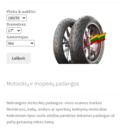
Plotis & aukštis:
Diametras:
Gamintojas:
Leškoti
Motociklų ir mopedų padangos
Nebrangios motociklų padangos: visos esamos markės.
Motokroso, kelių, enduro ar sportinių lenktynių motociklai.
Kiekvienam tipui rasite atidžiai parinktas tinkamas padangas už
pačią geriausią rinkos kainą.