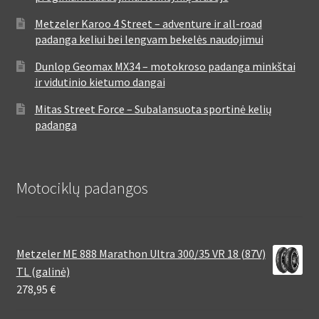
Metzeler Karoo 4 Street – adventure ir all-road
padanga keliui bei lengvam bekelės naudojimui
Dunlop Geomax MX34 – motokroso padanga minkštai
ir vidutinio kietumo dangai
Mitas Street Force – Subalansuota sportinė kelių
padanga
Motociklų padangos
Metzeler ME 888 Marathon Ultra 300/35 VR 18 (87V)
TL (galinė)
278,95
€