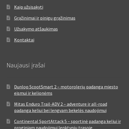
Kaip užsisakyti
Grąžinimai ir pinigų grąžinimas
Užsakymo atšaukimas
Kontaktai
Naujausi įrašai
Dunlop ScootSmart 2 – motorolerių padanga miesto
eismui ir kelionėms
Mitas Enduro Trail-ADV 2 – adventure ir all-road
padanga keliui bei lengvam bekelės naudojimui
Continental SportAttack 5 – sportinė padanga keliui ir
proginiam naudojimui lenktynių trasoje