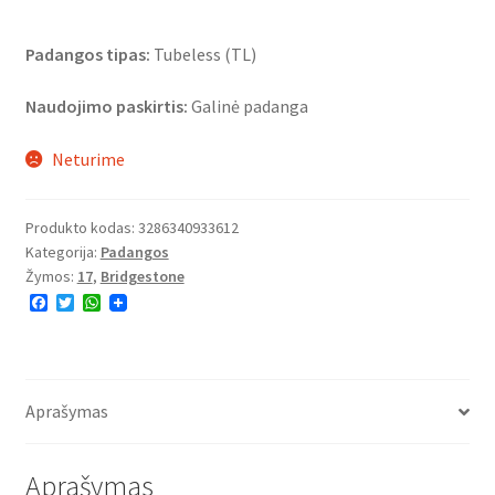
Padangos tipas:
Tubeless (TL)
Naudojimo paskirtis:
Galinė padanga
Neturime
Produkto kodas:
3286340933612
Kategorija:
Padangos
Žymos:
17
,
Bridgestone
F
T
W
a
w
h
c
i
a
e
t
t
b
t
s
o
e
A
o
r
p
Aprašymas
k
p
Aprašymas