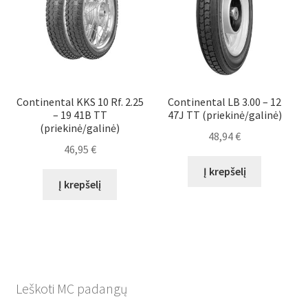
Continental KKS 10 Rf. 2.25
Continental LB 3.00 – 12
– 19 41B TT
47J TT (priekinė/galinė)
(priekinė/galinė)
48,94
€
46,95
€
Į krepšelį
Į krepšelį
Leškoti MC padangų