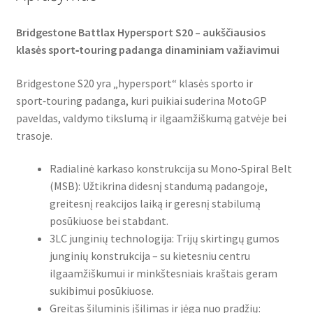
Bridgestone Battlax Hypersport S20 – aukščiausios
klasės sport‑touring padanga dinaminiam važiavimui
Bridgestone S20 yra „hypersport“ klasės sporto ir
sport‑touring padanga, kuri puikiai suderina MotoGP
paveldas, valdymo tikslumą ir ilgaamžiškumą gatvėje bei
trasoje.
Radialinė karkaso konstrukcija su Mono‑Spiral Belt
(MSB): Užtikrina didesnį standumą padangoje,
greitesnį reakcijos laiką ir geresnį stabilumą
posūkiuose bei stabdant.
3LC junginių technologija: Trijų skirtingų gumos
junginių konstrukcija – su kietesniu centru
ilgaamžiškumui ir minkštesniais kraštais geram
sukibimui posūkiuose.
Greitas šiluminis įšilimas ir jėga nuo pradžių: