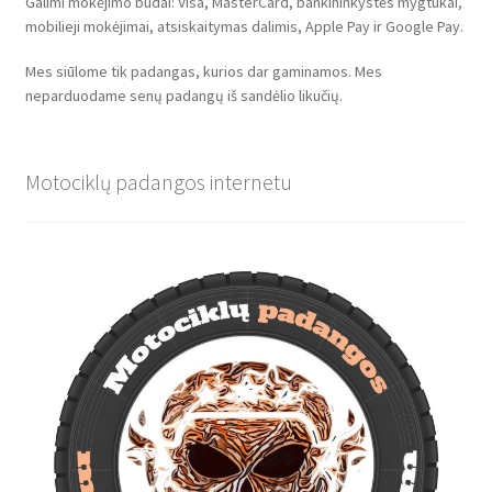
Galimi mokėjimo būdai: Visa, MasterCard, bankininkystės mygtukai,
mobilieji mokėjimai, atsiskaitymas dalimis, Apple Pay ir Google Pay.
Mes siūlome tik padangas, kurios dar gaminamos. Mes
neparduodame senų padangų iš sandėlio likučių.
Motociklų padangos internetu