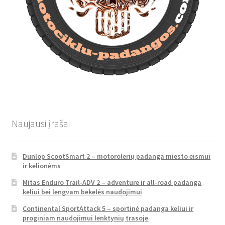
Naujausi įrašai
Dunlop ScootSmart 2 – motorolerių padanga miesto eismui
ir kelionėms
Mitas Enduro Trail-ADV 2 – adventure ir all-road padanga
keliui bei lengvam bekelės naudojimui
Continental SportAttack 5 – sportinė padanga keliui ir
proginiam naudojimui lenktynių trasoje