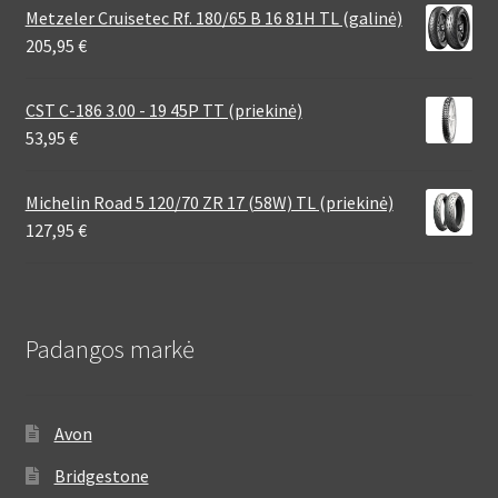
Metzeler Cruisetec Rf. 180/65 B 16 81H TL (galinė)
205,95
€
CST C-186 3.00 - 19 45P TT (priekinė)
53,95
€
Michelin Road 5 120/70 ZR 17 (58W) TL (priekinė)
127,95
€
Padangos markė
Avon
Bridgestone