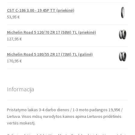
CST C-186 3.00 - 19 45P TT (priekinė)
53,95
€
Michelin Road 5 120/70 ZR 17 (58W) TL (priekinė)
127,95
€
Michelin Road 5 180/55 ZR 17 (73W) TL (galinė)
170,95
€
Informacija
Pristatymo laikas 3-4 darbo dienos / 1-3 moto padangos 19,95€ /
Lietuva. Visos mūsų nurodytos kainos apima Lietuvos pridėtinės
vertės mokestį.