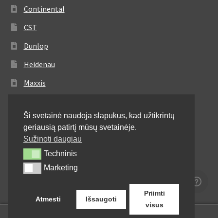
Continental
CST
Dunlop
Heidenau
Maxxis
Metzeler
Ši svetainė naudoja slapukus, kad užtikrintų
Michelin
geriausią patirtį mūsų svetainėje.
Mitas
Sužinoti daugiau
Techninis
Techninis
Pirelli
Marketing
Marketing
Shinko
Priimti
Atmesti
Išsaugoti
visus
0