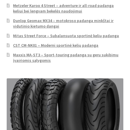
Metzeler Karoo 4 Street – adventure ir all-road padanga
keliui bei lengvam bekelės naudojimui
Dunlop Geomax MX34 – motokroso padanga minkštai ir
vidutinio kietumo dangai
Mitas Street Force – Subalansuota sportinė kelių padanga
CST CM-NK01 – Moderni sportinė kelių padanga
Maxxis MA-ST3 – Sport-touring padanga su geru sukibimu
įvairiomis sąlygomis