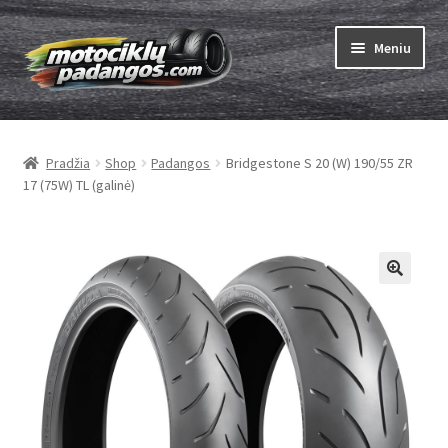
Pereiti
Pereiti
Meniu
prie
prie
meniu
turinio
Išskleist
Padangos
sub-
Pradžia
Shop
Padangos
Bridgestone S 20 (W) 190/55 ZR
menu
Išskleist
Kameros
17 (75W) TL (galinė)
sub-
menu
Išskleist
ABC
sub-
menu
Kaip užsisakyti
Testų
Išskleist
Brand
sub-
menu
Kontaktai