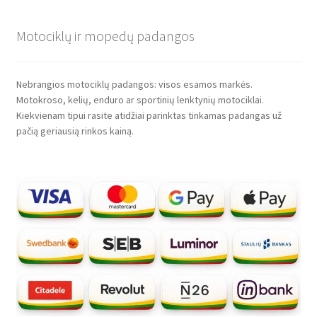
Motociklų ir mopedų padangos
Nebrangios motociklų padangos: visos esamos markės.
Motokroso, kelių, enduro ar sportinių lenktynių motociklai.
Kiekvienam tipui rasite atidžiai parinktas tinkamas padangas už
pačią geriausią rinkos kainą.