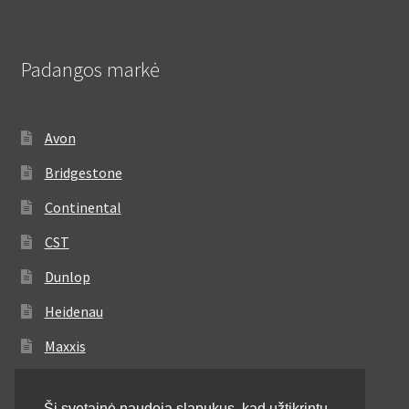
Padangos markė
Avon
Bridgestone
Continental
CST
Dunlop
Heidenau
Maxxis
Metzeler
Ši svetainė naudoja slapukus, kad užtikrintų