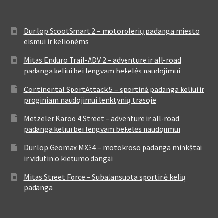
Dunlop ScootSmart 2 – motorolerių padanga miesto
eismui ir kelionėms
Mitas Enduro Trail-ADV 2 – adventure ir all-road
padanga keliui bei lengvam bekelės naudojimui
Continental SportAttack 5 – sportinė padanga keliui ir
proginiam naudojimui lenktynių trasoje
Metzeler Karoo 4 Street – adventure ir all-road
padanga keliui bei lengvam bekelės naudojimui
Dunlop Geomax MX34 – motokroso padanga minkštai
ir vidutinio kietumo dangai
Mitas Street Force – Subalansuota sportinė kelių
padanga