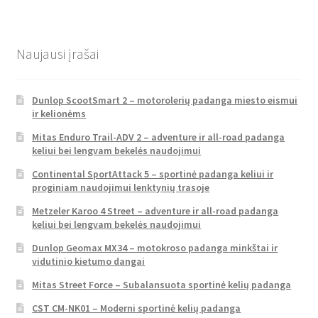
Naujausi įrašai
Dunlop ScootSmart 2 – motorolerių padanga miesto eismui
ir kelionėms
Mitas Enduro Trail-ADV 2 – adventure ir all-road padanga
keliui bei lengvam bekelės naudojimui
Continental SportAttack 5 – sportinė padanga keliui ir
proginiam naudojimui lenktynių trasoje
Metzeler Karoo 4 Street – adventure ir all-road padanga
keliui bei lengvam bekelės naudojimui
Dunlop Geomax MX34 – motokroso padanga minkštai ir
vidutinio kietumo dangai
Mitas Street Force – Subalansuota sportinė kelių padanga
CST CM-NK01 – Moderni sportinė kelių padanga