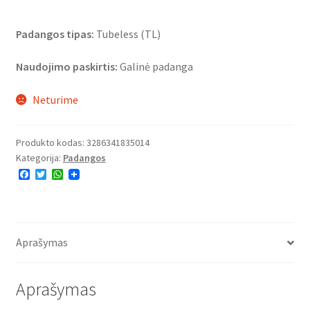
Padangos tipas:
Tubeless (TL)
Naudojimo paskirtis:
Galinė padanga
Neturime
Produkto kodas:
3286341835014
Kategorija:
Padangos
F
T
W
a
w
h
c
i
a
e
t
t
b
t
s
o
e
A
o
r
p
Aprašymas
k
p
Aprašymas