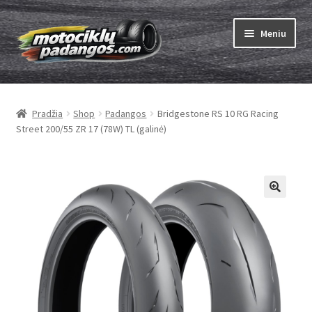
Pereiti
Pereiti
Meniu
prie
prie
meniu
turinio
Išskleist
Padangos
sub-
Pradžia
Shop
Padangos
Bridgestone RS 10 RG Racing
menu
Išskleist
Kameros
Street 200/55 ZR 17 (78W) TL (galinė)
sub-
menu
Išskleist
ABC
sub-
menu
Kaip užsisakyti
Testų
Išskleist
Brand
sub-
menu
Kontaktai