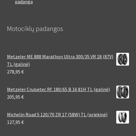
padanga
Motociklų padangos
Metzeler ME 888 Marathon Ultra 300/35 VR 18 (87V)
TL (galinė)
278,95
€
Metzeler Cruisetec Rf. 180/65 B 16 81H TL (galinė)
205,95
€
Michelin Road 5 120/70 ZR 17 (58W) TL (priekinė)
127,95
€