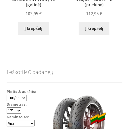
(galinė)
(priekinė)
103,95
€
112,95
€
Į krepšelį
Į krepšelį
Leškoti MC padangų
Plotis & aukštis:
Diametras:
Gamintojas: