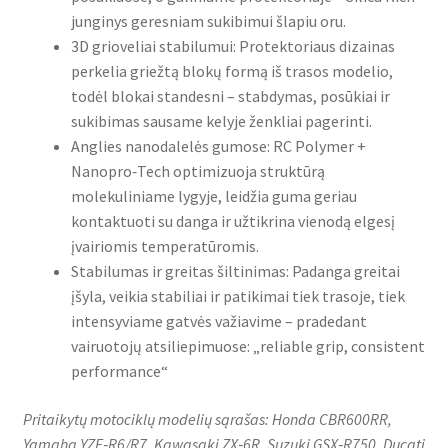
junginys geresniam sukibimui šlapiu oru.
3D grioveliai stabilumui: Protektoriaus dizainas
perkelia griežtą blokų formą iš trasos modelio,
todėl blokai standesni – stabdymas, posūkiai ir
sukibimas sausame kelyje ženkliai pagerinti.
Anglies nanodalelės gumose: RC Polymer +
Nanopro‑Tech optimizuoja struktūrą
molekuliniame lygyje, leidžia guma geriau
kontaktuoti su danga ir užtikrina vienodą elgesį
įvairiomis temperatūromis.
Stabilumas ir greitas šiltinimas: Padanga greitai
įšyla, veikia stabiliai ir patikimai tiek trasoje, tiek
intensyviame gatvės važiavime – pradedant
vairuotojų atsiliepimuose: „reliable grip, consistent
performance“
Pritaikytų motociklų modelių sąrašas: Honda CBR600RR,
Yamaha YZF‑R6/R7, Kawasaki ZX‑6R, Suzuki GSX‑R750, Ducati