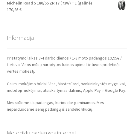
Michelin Road 5 180/55 ZR 17 (73W) TL (galinė)
170,95
€
Informacija
Pristatymo laikas 3-4 darbo dienos / 1-3 moto padangos 19,95€ /
Lietuva. Visos mūsų nurodytos kainos apima Lietuvos pridėtinės
vertės mokestį.
Galimi mokėjimo būdai: Visa, MasterCard, bankininkystės mygtukai,
mobilieji mokėjimai, atsiskaitymas dalimis, Apple Pay ir Google Pay.
Mes siūlome tik padangas, kurios dar gaminamos. Mes
neparduodame senų padangų iš sandėlio likučių.
Motociklų padangos internetu