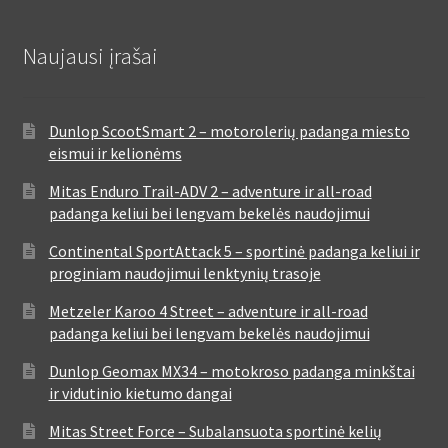
Naujausi įrašai
Dunlop ScootSmart 2 – motorolerių padanga miesto
eismui ir kelionėms
Mitas Enduro Trail-ADV 2 – adventure ir all-road
padanga keliui bei lengvam bekelės naudojimui
Continental SportAttack 5 – sportinė padanga keliui ir
proginiam naudojimui lenktynių trasoje
Metzeler Karoo 4 Street – adventure ir all-road
padanga keliui bei lengvam bekelės naudojimui
Dunlop Geomax MX34 – motokroso padanga minkštai
ir vidutinio kietumo dangai
Mitas Street Force – Subalansuota sportinė kelių