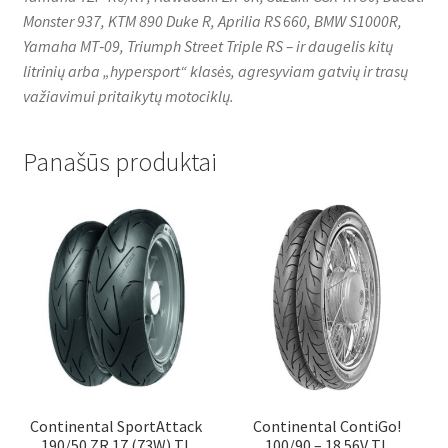
Monster 937, KTM 890 Duke R, Aprilia RS 660, BMW S1000R,
Yamaha MT‑09, Triumph Street Triple RS – ir daugelis kitų
litrinių arba „hypersport“ klasės, agresyviam gatvių ir trasų
važiavimui pritaikytų motociklų.
Panašūs produktai
Continental SportAttack
Continental ContiGo!
190/50 ZR 17 (73W) TL
100/90 – 18 56V TL