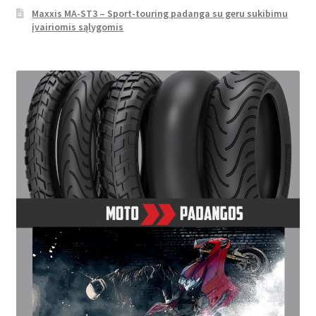
Maxxis MA-ST3 – Sport-touring padanga su geru sukibimu
įvairiomis sąlygomis