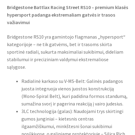
Bridgestone Battlax Racing Street RS10 – premium klasės
hypersport padanga ekstremaliam gatvės ir trasos
važiavimui
Bridgestone RS10 yra gamintojo flagmanas „hypersport“
kategorijoje – ne tik gatvėms, bet ir trasoms skirta
sportinė radiali, sukurta maksimaliai sukibimui, dideliam
stabilumui ir preciziniam valdymui ekstremaliose
sąlygose.
Radialinė karkaso su V‑MS‑Belt: Galinės padangos
juosta integruoja vienos juostos konstrukciją
(Mono‑Spiral Belt), kuri padidina formos standumą,
sumažina svorį ir pagerina reakciją į vairo judesius.
3LC technologija (galas): Naudojami trys skirtingi
gumos junginiai – kietesnis centras
ilgaamžiškumui, minkštesni šonai sukibimui
posūkiuose, o galiniame protektoriuje – Silica Rich