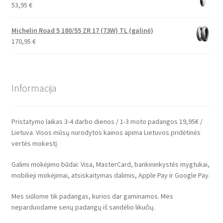
53,95
€
Michelin Road 5 180/55 ZR 17 (73W) TL (galinė)
170,95
€
Informacija
Pristatymo laikas 3-4 darbo dienos / 1-3 moto padangos 19,95€ /
Lietuva. Visos mūsų nurodytos kainos apima Lietuvos pridėtinės
vertės mokestį.
Galimi mokėjimo būdai: Visa, MasterCard, bankininkystės mygtukai,
mobilieji mokėjimai, atsiskaitymas dalimis, Apple Pay ir Google Pay.
Mes siūlome tik padangas, kurios dar gaminamos. Mes
neparduodame senų padangų iš sandėlio likučių.