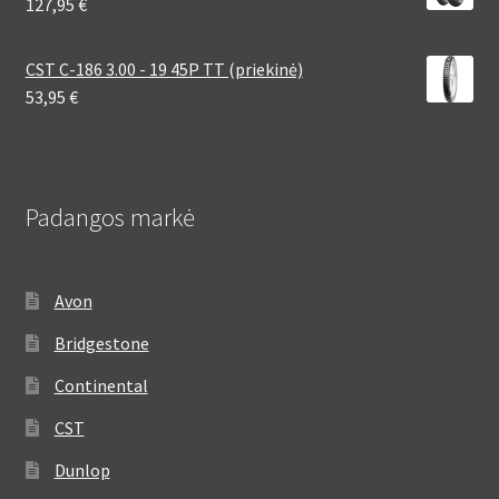
127,95
€
CST C-186 3.00 - 19 45P TT (priekinė)
53,95
€
Padangos markė
Avon
Bridgestone
Continental
CST
Dunlop