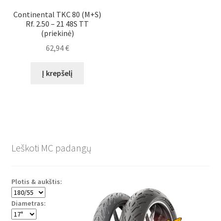
Continental TKC 80 (M+S)
Rf. 2.50 – 21 48S TT
(priekinė)
62,94
€
Į krepšelį
Leškoti MC padangų
Plotis & aukštis:
Diametras: