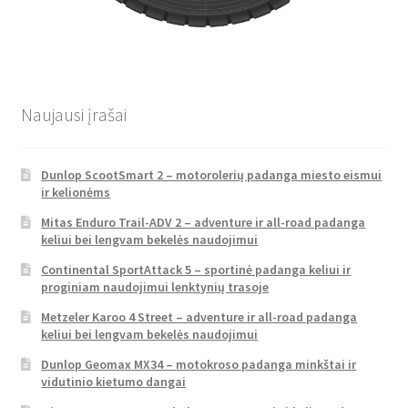
Naujausi įrašai
Dunlop ScootSmart 2 – motorolerių padanga miesto eismui
ir kelionėms
Mitas Enduro Trail-ADV 2 – adventure ir all-road padanga
keliui bei lengvam bekelės naudojimui
Continental SportAttack 5 – sportinė padanga keliui ir
proginiam naudojimui lenktynių trasoje
Metzeler Karoo 4 Street – adventure ir all-road padanga
keliui bei lengvam bekelės naudojimui
Dunlop Geomax MX34 – motokroso padanga minkštai ir
vidutinio kietumo dangai