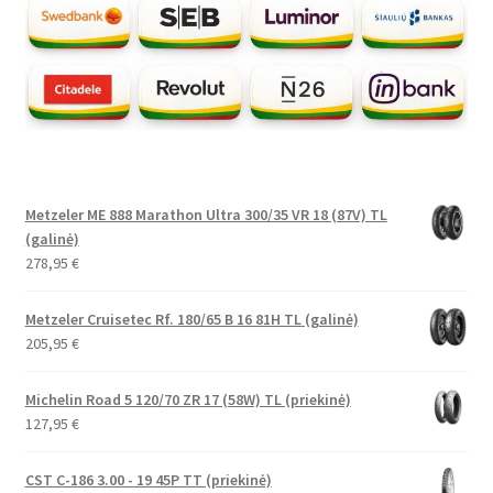
Metzeler ME 888 Marathon Ultra 300/35 VR 18 (87V) TL
(galinė)
278,95
€
Metzeler Cruisetec Rf. 180/65 B 16 81H TL (galinė)
205,95
€
Michelin Road 5 120/70 ZR 17 (58W) TL (priekinė)
127,95
€
CST C-186 3.00 - 19 45P TT (priekinė)