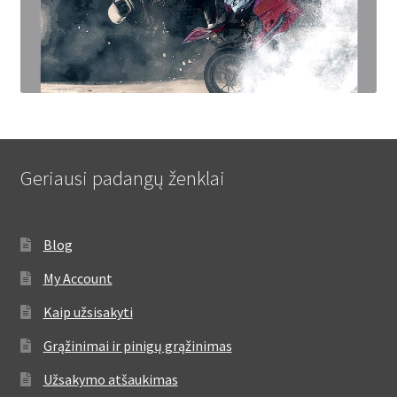
Geriausi padangų ženklai
Blog
My Account
Kaip užsisakyti
Grąžinimai ir pinigų grąžinimas
Užsakymo atšaukimas