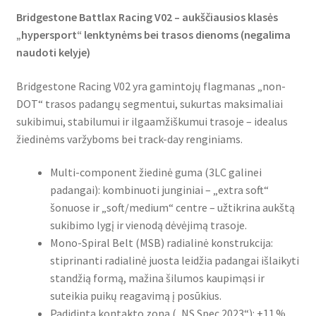
Bridgestone Battlax Racing V02 – aukščiausios klasės
„hypersport“ lenktynėms bei trasos dienoms (negalima
naudoti kelyje)
Bridgestone Racing V02 yra gamintojų flagmanas „non-
DOT“ trasos padangų segmentui, sukurtas maksimaliai
sukibimui, stabilumui ir ilgaamžiškumui trasoje – idealus
žiedinėms varžyboms bei track-day renginiams.
Multi-component žiedinė guma (3LC galinei
padangai): kombinuoti junginiai – „extra soft“
šonuose ir „soft/medium“ centre – užtikrina aukštą
sukibimo lygį ir vienodą dėvėjimą trasoje.
Mono-Spiral Belt (MSB) radialinė konstrukcija:
stiprinanti radialinė juosta leidžia padangai išlaikyti
standžią formą, mažina šilumos kaupimąsi ir
suteikia puikų reagavimą į posūkius.
Padidinta kontakto zona („NS Spec 2023“): +11 %