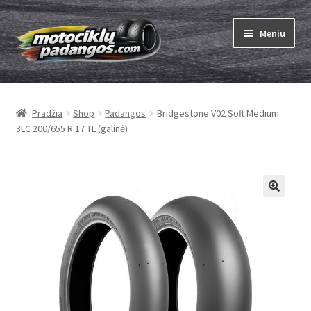
Pereiti
Pereiti
Meniu
prie
prie
meniu
turinio
Išskleist
Padangos
sub-
Pradžia
Shop
Padangos
Bridgestone V02 Soft Medium
menu
Išskleist
Kameros
3LC 200/655 R 17 TL (galinė)
sub-
menu
Išskleist
ABC
sub-
menu
Kaip užsisakyti
Testų
Išskleist
Brand
sub-
menu
Kontaktai