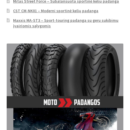
Mitas Street Force – Subalansuota sportinė kelių padanga
CST CM-NK01 – Moderni sportinė kelių padanga
Maxxis MA-ST3 – Sport-touring padanga su geru sukibimu
įvairiomis sąlygomis