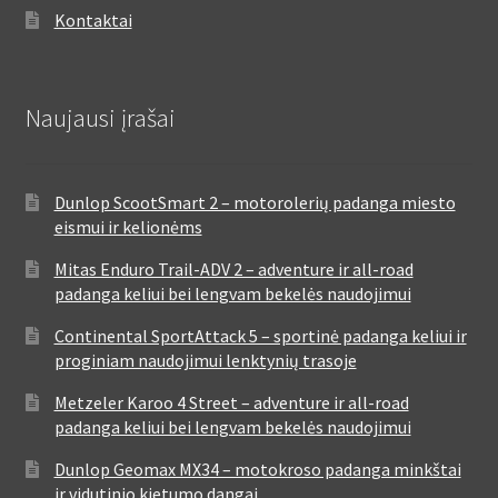
Kontaktai
Naujausi įrašai
Dunlop ScootSmart 2 – motorolerių padanga miesto
eismui ir kelionėms
Mitas Enduro Trail-ADV 2 – adventure ir all-road
padanga keliui bei lengvam bekelės naudojimui
Continental SportAttack 5 – sportinė padanga keliui ir
proginiam naudojimui lenktynių trasoje
Metzeler Karoo 4 Street – adventure ir all-road
padanga keliui bei lengvam bekelės naudojimui
Dunlop Geomax MX34 – motokroso padanga minkštai
ir vidutinio kietumo dangai