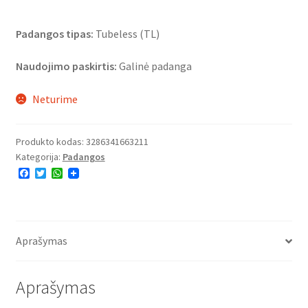
Padangos tipas:
Tubeless (TL)
Naudojimo paskirtis:
Galinė padanga
Neturime
Produkto kodas:
3286341663211
Kategorija:
Padangos
F
T
W
a
w
h
c
i
a
e
t
t
b
t
s
o
e
A
o
r
p
Aprašymas
k
p
Aprašymas