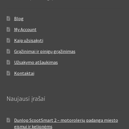
Blog
My Account
Kaip užsisakyti
Grąžinimai ir pinigų grąžinimas
Užsakymo atšaukimas
Kontaktai
Naujausi įrašai
Dunlop ScootSmart 2 – motorolerių padanga miesto
eismui ir kelionėms