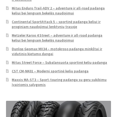
Mitas Enduro Trail-ADV 2 – adventure ir all-road padanga
keliui bei lengvam bekelės naudojimui
Continental SportAttack 5 – sportinė padanga keliui ir
proginiam naudojimui lenktynių trasoje
Metzeler Karoo 4 Street – adventure ir all-road padanga
keliui bei lengvam bekelės naudojimui
Dunlop Geomax MX34 – motokroso padanga minkštai ir
vidutinio kietumo dangai
Mitas Street Force – Subalansuota sportinė kelių padanga
CST CM-NK01 – Moderni sportinė kelių padanga
Maxxis MA-ST3 – Sport-touring padanga su geru sukibimu
įvairiomis sąlygomis