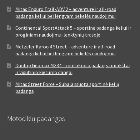
Mitas Enduro Trail-ADV 2 – adventure ir all-road
padanga keliui bei lengvam bekelės naudojimui
Continental SportAttack 5 – sportinė padanga keliui ir
proginiam naudojimui lenktynių trasoje
Metzeler Karoo 4 Street – adventure ir all-road
padanga keliui bei lengvam bekelės naudojimui
Dunlop Geomax MX34 – motokroso padanga minkštai
ir vidutinio kietumo dangai
Mitas Street Force – Subalansuota sportinė kelių
padanga
Motociklų padangos