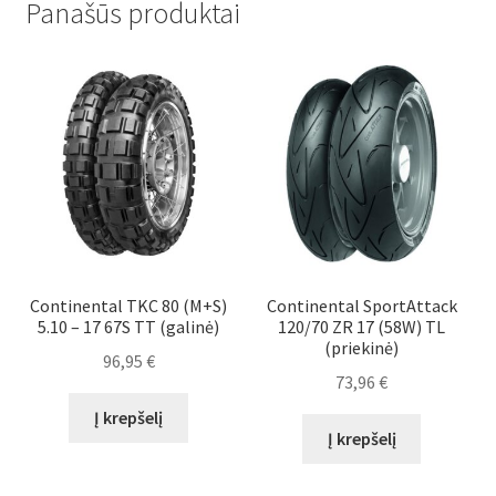
Panašūs produktai
Continental TKC 80 (M+S)
Continental SportAttack
5.10 – 17 67S TT (galinė)
120/70 ZR 17 (58W) TL
(priekinė)
96,95
€
73,96
€
Į krepšelį
Į krepšelį