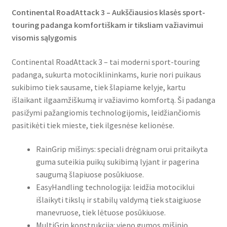
Continental RoadAttack 3 – Aukščiausios klasės sport-
touring padanga komfortiškam ir tiksliam važiavimui
visomis sąlygomis
Continental RoadAttack 3 – tai moderni sport-touring
padanga, sukurta motociklininkams, kurie nori puikaus
sukibimo tiek sausame, tiek šlapiame kelyje, kartu
išlaikant ilgaamžiškumą ir važiavimo komfortą. Ši padanga
pasižymi pažangiomis technologijomis, leidžiančiomis
pasitikėti tiek mieste, tiek ilgesnėse kelionėse.
RainGrip mišinys: speciali drėgnam orui pritaikyta
guma suteikia puikų sukibimą lyjant ir pagerina
saugumą šlapiuose posūkiuose.
EasyHandling technologija: leidžia motociklui
išlaikyti tikslų ir stabilų valdymą tiek staigiuose
manevruose, tiek lėtuose posūkiuose.
MultiGrip konstrukcija: vieno gumos mišinio