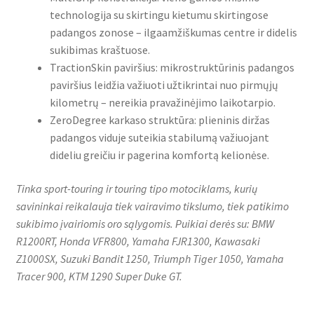
technologija su skirtingu kietumu skirtingose
padangos zonose – ilgaamžiškumas centre ir didelis
sukibimas kraštuose.
TractionSkin paviršius: mikrostruktūrinis padangos
paviršius leidžia važiuoti užtikrintai nuo pirmųjų
kilometrų – nereikia pravažinėjimo laikotarpio.
ZeroDegree karkaso struktūra: plieninis diržas
padangos viduje suteikia stabilumą važiuojant
dideliu greičiu ir pagerina komfortą kelionėse.
Tinka sport-touring ir touring tipo motociklams, kurių
savininkai reikalauja tiek vairavimo tikslumo, tiek patikimo
sukibimo įvairiomis oro sąlygomis. Puikiai derės su: BMW
R1200RT, Honda VFR800, Yamaha FJR1300, Kawasaki
Z1000SX, Suzuki Bandit 1250, Triumph Tiger 1050, Yamaha
Tracer 900, KTM 1290 Super Duke GT.