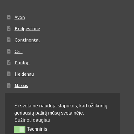
Avon
Bridgestone
Continental
CST
Dunlop
Heidenau
Maxxis
Metzeler
Ši svetainė naudoja slapukus, kad užtikrintų
Michelin
geriausią patirtį mūsų svetainėje.
Mitas
Sužinoti daugiau
Techninis
Techninis
Pirelli