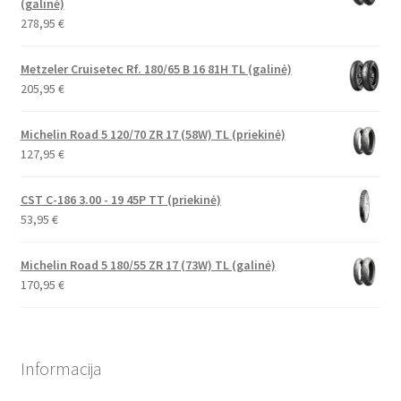
(galinė)
278,95
€
Metzeler Cruisetec Rf. 180/65 B 16 81H TL (galinė)
205,95
€
Michelin Road 5 120/70 ZR 17 (58W) TL (priekinė)
127,95
€
CST C-186 3.00 - 19 45P TT (priekinė)
53,95
€
Michelin Road 5 180/55 ZR 17 (73W) TL (galinė)
170,95
€
Informacija