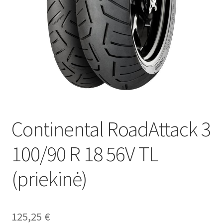
Continental RoadAttack 3
100/90 R 18 56V TL
(priekinė)
125,25
€