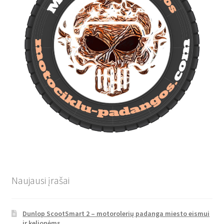
Naujausi įrašai
Dunlop ScootSmart 2 – motorolerių padanga miesto eismui
ir kelionėms