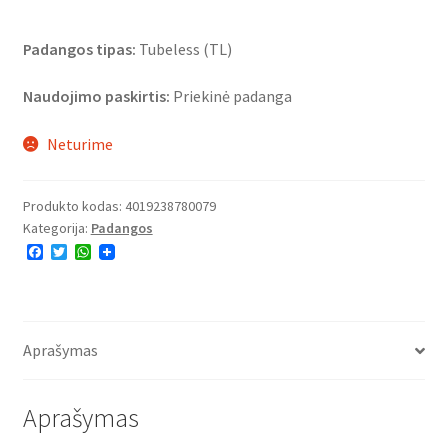
Padangos tipas:
Tubeless (TL)
Naudojimo paskirtis:
Priekinė padanga
Neturime
Produkto kodas:
4019238780079
Kategorija:
Padangos
F
T
W
a
w
h
c
i
a
e
t
t
b
t
s
o
e
A
o
r
p
Aprašymas
k
p
Aprašymas