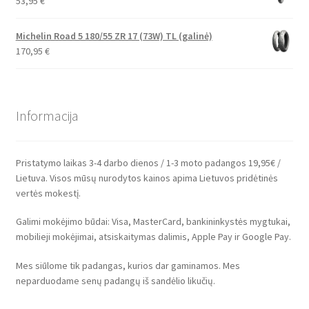
53,95
€
Michelin Road 5 180/55 ZR 17 (73W) TL (galinė)
170,95
€
Informacija
Pristatymo laikas 3-4 darbo dienos / 1-3 moto padangos 19,95€ /
Lietuva. Visos mūsų nurodytos kainos apima Lietuvos pridėtinės
vertės mokestį.
Galimi mokėjimo būdai: Visa, MasterCard, bankininkystės mygtukai,
mobilieji mokėjimai, atsiskaitymas dalimis, Apple Pay ir Google Pay.
Mes siūlome tik padangas, kurios dar gaminamos. Mes
neparduodame senų padangų iš sandėlio likučių.