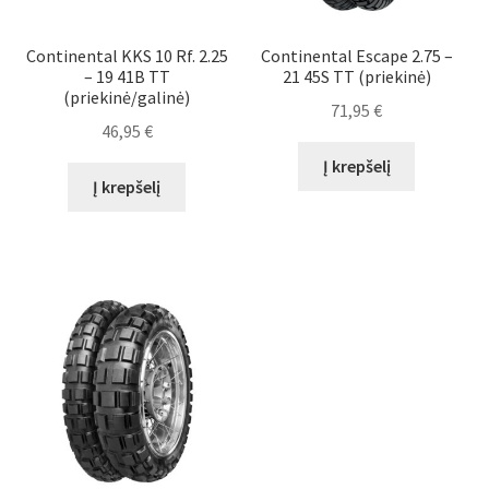
Continental KKS 10 Rf. 2.25
Continental Escape 2.75 –
– 19 41B TT
21 45S TT (priekinė)
(priekinė/galinė)
71,95
€
46,95
€
Į krepšelį
Į krepšelį