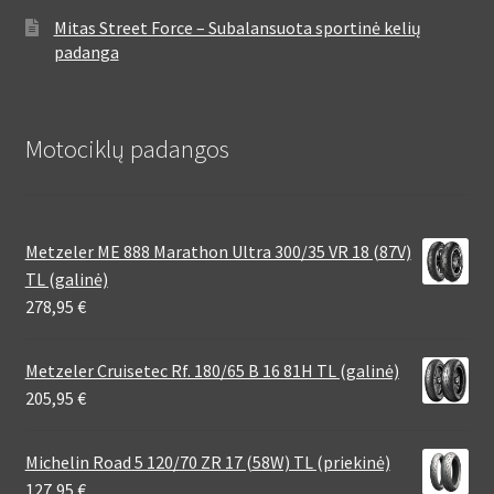
Mitas Street Force – Subalansuota sportinė kelių
padanga
Motociklų padangos
Metzeler ME 888 Marathon Ultra 300/35 VR 18 (87V)
TL (galinė)
278,95
€
Metzeler Cruisetec Rf. 180/65 B 16 81H TL (galinė)
205,95
€
Michelin Road 5 120/70 ZR 17 (58W) TL (priekinė)
127,95
€