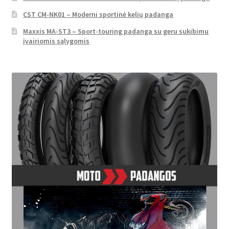
CST CM-NK01 – Moderni sportinė kelių padanga
Maxxis MA-ST3 – Sport-touring padanga su geru sukibimu
įvairiomis sąlygomis