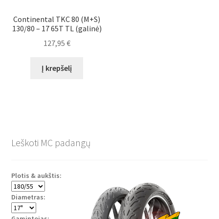
Continental TKC 80 (M+S)
130/80 – 17 65T TL (galinė)
127,95
€
Į krepšelį
Leškoti MC padangų
Plotis & aukštis:
Diametras:
Gamintojas: