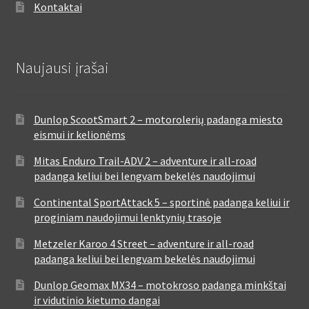
Kontaktai
Naujausi įrašai
Dunlop ScootSmart 2 – motorolerių padanga miesto
eismui ir kelionėms
Mitas Enduro Trail-ADV 2 – adventure ir all-road
padanga keliui bei lengvam bekelės naudojimui
Continental SportAttack 5 – sportinė padanga keliui ir
proginiam naudojimui lenktynių trasoje
Metzeler Karoo 4 Street – adventure ir all-road
padanga keliui bei lengvam bekelės naudojimui
Dunlop Geomax MX34 – motokroso padanga minkštai
ir vidutinio kietumo dangai