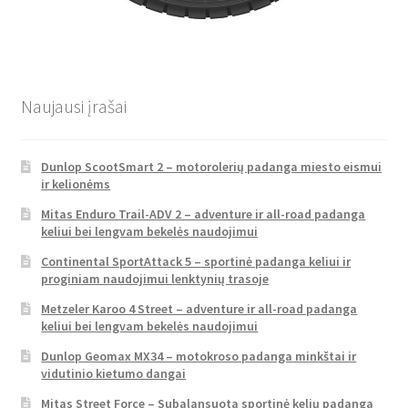
Naujausi įrašai
Dunlop ScootSmart 2 – motorolerių padanga miesto eismui
ir kelionėms
Mitas Enduro Trail-ADV 2 – adventure ir all-road padanga
keliui bei lengvam bekelės naudojimui
Continental SportAttack 5 – sportinė padanga keliui ir
proginiam naudojimui lenktynių trasoje
Metzeler Karoo 4 Street – adventure ir all-road padanga
keliui bei lengvam bekelės naudojimui
Dunlop Geomax MX34 – motokroso padanga minkštai ir
vidutinio kietumo dangai
Mitas Street Force – Subalansuota sportinė kelių padanga