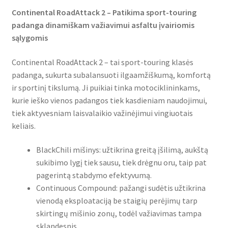
Continental RoadAttack 2 – Patikima sport-touring
padanga dinamiškam važiavimui asfaltu įvairiomis
sąlygomis
Continental RoadAttack 2 – tai sport-touring klasės
padanga, sukurta subalansuoti ilgaamžiškumą, komfortą
ir sportinį tikslumą. Ji puikiai tinka motociklininkams,
kurie ieško vienos padangos tiek kasdieniam naudojimui,
tiek aktyvesniam laisvalaikio važinėjimui vingiuotais
keliais.
BlackChili mišinys: užtikrina greitą įšilimą, aukštą
sukibimo lygį tiek sausu, tiek drėgnu oru, taip pat
pagerintą stabdymo efektyvumą.
Continuous Compound: pažangi sudėtis užtikrina
vienodą eksploataciją be staigių perėjimų tarp
skirtingų mišinio zonų, todėl važiavimas tampa
sklandesnis.