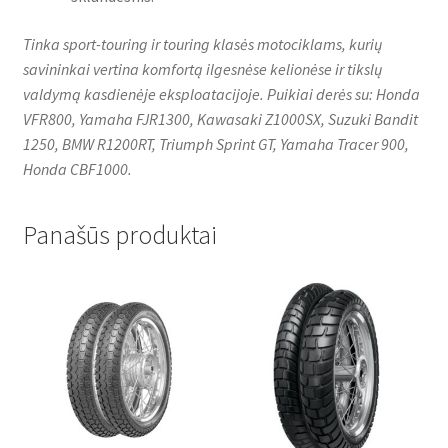
Tinka sport-touring ir touring klasės motociklams, kurių
savininkai vertina komfortą ilgesnėse kelionėse ir tikslų
valdymą kasdienėje eksploatacijoje. Puikiai derės su: Honda
VFR800, Yamaha FJR1300, Kawasaki Z1000SX, Suzuki Bandit
1250, BMW R1200RT, Triumph Sprint GT, Yamaha Tracer 900,
Honda CBF1000.
Panašūs produktai