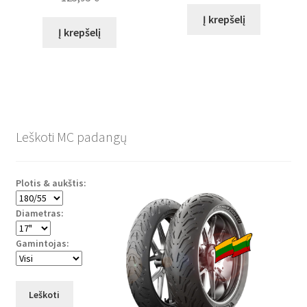
Į krepšelį
Į krepšelį
Leškoti MC padangų
Plotis & aukštis:
Diametras:
Gamintojas:
Leškoti