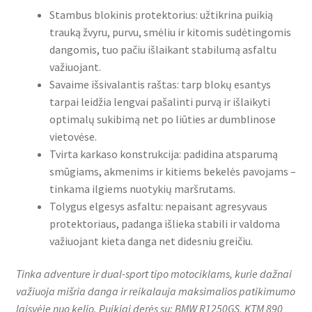
Stambus blokinis protektorius: užtikrina puikią
trauką žvyru, purvu, smėliu ir kitomis sudėtingomis
dangomis, tuo pačiu išlaikant stabilumą asfaltu
važiuojant.
Savaime išsivalantis raštas: tarp blokų esantys
tarpai leidžia lengvai pašalinti purvą ir išlaikyti
optimalų sukibimą net po liūties ar dumblinose
vietovėse.
Tvirta karkaso konstrukcija: padidina atsparumą
smūgiams, akmenims ir kitiems bekelės pavojams –
tinkama ilgiems nuotykių maršrutams.
Tolygus elgesys asfaltu: nepaisant agresyvaus
protektoriaus, padanga išlieka stabili ir valdoma
važiuojant kieta danga net didesniu greičiu.
Tinka adventure ir dual-sport tipo motociklams, kurie dažnai
važiuoja mišria danga ir reikalauja maksimalios patikimumo
laisvėje nuo kelio. Puikiai derės su: BMW R1250GS, KTM 890