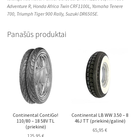
Adventure R, Honda Africa Twin CRF1100L, Yamaha Tenere
700, Triumph Tiger 900 Rally, Suzuki DR650SE.
Panašūs produktai
Continental ContiGo!
Continental LB WW 3.50 – 8
110/80 – 18 58V TL
46J TT (priekinė/galinė)
(priekinė)
65,95
€
125,95
€