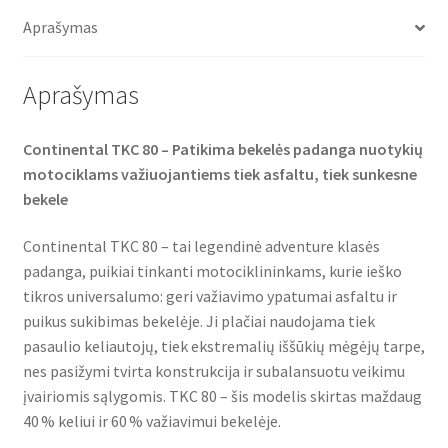
o
e
A
TL
o
r
p
Aprašymas
(priekinė)
k
p
Aprašymas
Continental TKC 80 – Patikima bekelės padanga nuotykių
motociklams važiuojantiems tiek asfaltu, tiek sunkesne
bekele
Continental TKC 80 – tai legendinė adventure klasės
padanga, puikiai tinkanti motociklininkams, kurie ieško
tikros universalumo: geri važiavimo ypatumai asfaltu ir
puikus sukibimas bekelėje. Ji plačiai naudojama tiek
pasaulio keliautojų, tiek ekstremalių iššūkių mėgėjų tarpe,
nes pasižymi tvirta konstrukcija ir subalansuotu veikimu
įvairiomis sąlygomis. TKC 80 – šis modelis skirtas maždaug
40 % keliui ir 60 % važiavimui bekelėje.