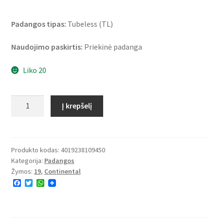
Padangos tipas:
Tubeless (TL)
Naudojimo paskirtis:
Priekinė padanga
Liko 20
produkto
Į krepšelį
kiekis:
Continental
TKC
80
Produkto kodas:
4019238109450
Kategorija:
Padangos
(M+S)
Žymos:
19
,
Continental
110/80
F
T
W
B
a
w
h
19
c
i
a
e
t
t
59Q
b
t
s