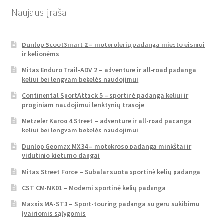
Naujausi įrašai
Dunlop ScootSmart 2 – motorolerių padanga miesto eismui
ir kelionėms
Mitas Enduro Trail-ADV 2 – adventure ir all-road padanga
keliui bei lengvam bekelės naudojimui
Continental SportAttack 5 – sportinė padanga keliui ir
proginiam naudojimui lenktynių trasoje
Metzeler Karoo 4 Street – adventure ir all-road padanga
keliui bei lengvam bekelės naudojimui
Dunlop Geomax MX34 – motokroso padanga minkštai ir
vidutinio kietumo dangai
Mitas Street Force – Subalansuota sportinė kelių padanga
CST CM-NK01 – Moderni sportinė kelių padanga
Maxxis MA-ST3 – Sport-touring padanga su geru sukibimu
įvairiomis sąlygomis