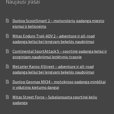
Naujausi įrašai
Dunlop ScootSmart 2 – motorolerių padanga miesto
eismui ir kelionėms
Mitas Enduro Trail-ADV 2 – adventure ir all-road
padanga keliui bei lengvam bekelės naudojimui
Continental SportAttack 5 – sportinė padanga keliui ir
proginiam naudojimui lenktynių trasoje
Metzeler Karoo 4 Street – adventure ir all-road
padanga keliui bei lengvam bekelės naudojimui
Dunlop Geomax MX34 – motokroso padanga minkštai
ir vidutinio kietumo dangai
Mitas Street Force – Subalansuota sportinė kelių
padanga