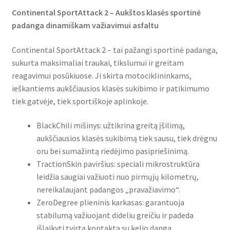
Continental SportAttack 2 – Aukštos klasės sportinė
padanga dinamiškam važiavimui asfaltu
Continental SportAttack 2 – tai pažangi sportinė padanga,
sukurta maksimaliai traukai, tikslumui ir greitam
reagavimui posūkiuose. Ji skirta motociklininkams,
ieškantiems aukščiausios klasės sukibimo ir patikimumo
tiek gatvėje, tiek sportiškoje aplinkoje.
BlackChili mišinys: užtikrina greitą įšilimą,
aukščiausios klasės sukibimą tiek sausu, tiek drėgnu
oru bei sumažintą riedėjimo pasipriešinimą.
TractionSkin paviršius: speciali mikrostruktūra
leidžia saugiai važiuoti nuo pirmųjų kilometrų,
nereikalaujant padangos „pravažiavimo“.
ZeroDegree plieninis karkasas: garantuoja
stabilumą važiuojant dideliu greičiu ir padeda
išlaikyti tvirtą kontaktą su kelio danga.