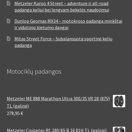
Metzeler Karoo 4 Street – adventure ir all-road
padanga keliui bei lengvam bekelės naudojimui
Dunlop Geomax MX34 – motokroso padanga minkštai
ir vidutinio kietumo dangai
Mitas Street Force – Subalansuota sportinė kelių
padanga
Motociklų padangos
Metzeler ME 888 Marathon Ultra 300/35 VR 18 (87V)
TL (galinė)
278,95
€
Metzeler Cruisetec Rf. 180/65 B 16 81H TL (galinė)