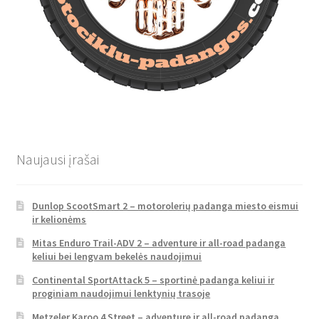
Naujausi įrašai
Dunlop ScootSmart 2 – motorolerių padanga miesto eismui
ir kelionėms
Mitas Enduro Trail-ADV 2 – adventure ir all-road padanga
keliui bei lengvam bekelės naudojimui
Continental SportAttack 5 – sportinė padanga keliui ir
proginiam naudojimui lenktynių trasoje
Metzeler Karoo 4 Street – adventure ir all-road padanga