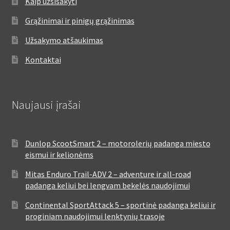
Kaip užsisakyti
Grąžinimai ir pinigų grąžinimas
Užsakymo atšaukimas
Kontaktai
Naujausi įrašai
Dunlop ScootSmart 2 – motorolerių padanga miesto
eismui ir kelionėms
Mitas Enduro Trail-ADV 2 – adventure ir all-road
padanga keliui bei lengvam bekelės naudojimui
Continental SportAttack 5 – sportinė padanga keliui ir
proginiam naudojimui lenktynių trasoje