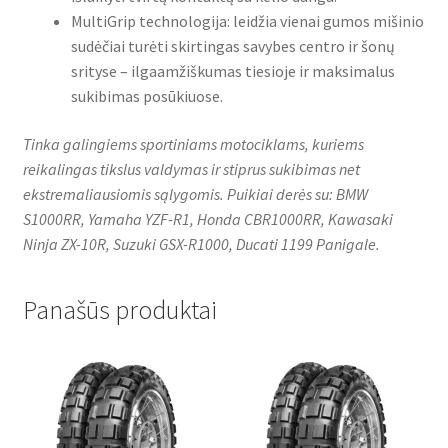
MultiGrip technologija: leidžia vienai gumos mišinio
sudėčiai turėti skirtingas savybes centro ir šonų
srityse – ilgaamžiškumas tiesioje ir maksimalus
sukibimas posūkiuose.
Tinka galingiems sportiniams motociklams, kuriems
reikalingas tikslus valdymas ir stiprus sukibimas net
ekstremaliausiomis sąlygomis. Puikiai derės su: BMW
S1000RR, Yamaha YZF-R1, Honda CBR1000RR, Kawasaki
Ninja ZX-10R, Suzuki GSX-R1000, Ducati 1199 Panigale.
Panašūs produktai