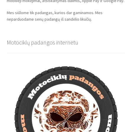
mobilieji mokėjimai, atsiskaitymas dalimis, Apple Pay ir Google Pay.
Mes siūlome tik padangas, kurios dar gaminamos. Mes
neparduodame senų padangų iš sandėlio likučių.
Motociklų padangos internetu