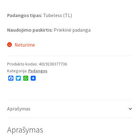
Padangos tipas:
Tubeless (TL)
Naudojimo paskirtis:
Priekinė padanga
Neturime
Produkto kodas:
4019238377736
Kategorija:
Padangos
F
T
W
a
w
h
c
i
a
e
t
t
b
t
s
o
e
A
o
r
p
Aprašymas
k
p
Aprašymas