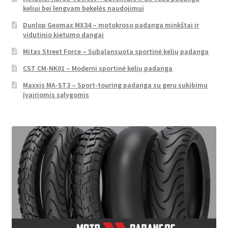
keliui bei lengvam bekelės naudojimui
Dunlop Geomax MX34 – motokroso padanga minkštai ir
vidutinio kietumo dangai
Mitas Street Force – Subalansuota sportinė kelių padanga
CST CM-NK01 – Moderni sportinė kelių padanga
Maxxis MA-ST3 – Sport-touring padanga su geru sukibimu
įvairiomis sąlygomis