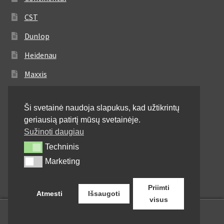
CST
Dunlop
Heidenau
Maxxis
Metzeler
Ši svetainė naudoja slapukus, kad užtikrintų
Michelin
geriausią patirtį mūsų svetainėje.
Mitas
Sužinoti daugiau
Techninis
Techninis
Pirelli
Marketing
Marketing
Shinko
Priimti
Atmesti
Išsaugoti
visus
0
Ieškoti:
Ieškoti