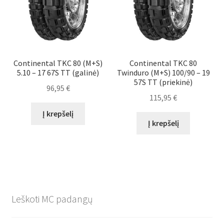
Continental TKC 80 (M+S)
Continental TKC 80
5.10 – 17 67S TT (galinė)
Twinduro (M+S) 100/90 – 19
57S TT (priekinė)
96,95
€
115,95
€
Į krepšelį
Į krepšelį
Leškoti MC padangų