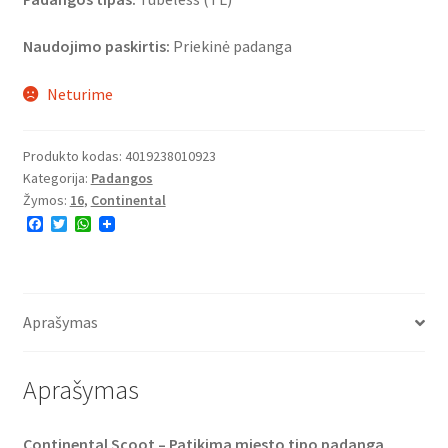
Naudojimo paskirtis:
Priekinė padanga
Neturime
Produkto kodas:
4019238010923
Kategorija:
Padangos
Žymos:
16
,
Continental
F
T
W
a
w
h
c
i
a
e
t
t
b
t
s
o
e
A
o
r
p
Aprašymas
k
p
Aprašymas
Continental Scoot – Patikima miesto tipo padanga