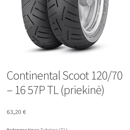
Continental Scoot 120/70
– 16 57P TL (priekinė)
63,20
€
Padangos tipas:
Tubeless (TL)