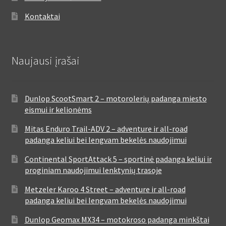
Kontaktai
Naujausi įrašai
Dunlop ScootSmart 2 – motorolerių padanga miesto
eismui ir kelionėms
Mitas Enduro Trail-ADV 2 – adventure ir all-road
padanga keliui bei lengvam bekelės naudojimui
Continental SportAttack 5 – sportinė padanga keliui ir
proginiam naudojimui lenktynių trasoje
Metzeler Karoo 4 Street – adventure ir all-road
padanga keliui bei lengvam bekelės naudojimui
Dunlop Geomax MX34 – motokroso padanga minkštai