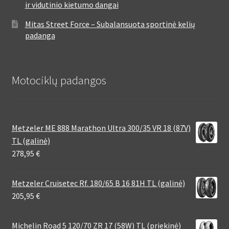
ir vidutinio kietumo dangai
Mitas Street Force – Subalansuota sportinė kelių
padanga
Motociklų padangos
Metzeler ME 888 Marathon Ultra 300/35 VR 18 (87V)
TL (galinė)
278,95
€
Metzeler Cruisetec Rf. 180/65 B 16 81H TL (galinė)
205,95
€
Michelin Road 5 120/70 ZR 17 (58W) TL (priekinė)