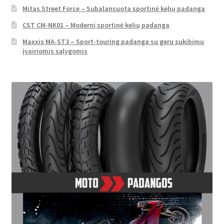
Mitas Street Force – Subalansuota sportinė kelių padanga
CST CM-NK01 – Moderni sportinė kelių padanga
Maxxis MA-ST3 – Sport-touring padanga su geru sukibimu
įvairiomis sąlygomis