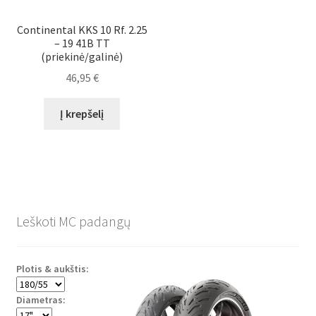
Continental KKS 10 Rf. 2.25
– 19 41B TT
(priekinė/galinė)
46,95
€
Į krepšelį
Leškoti MC padangų
Plotis & aukštis:
Diametras: