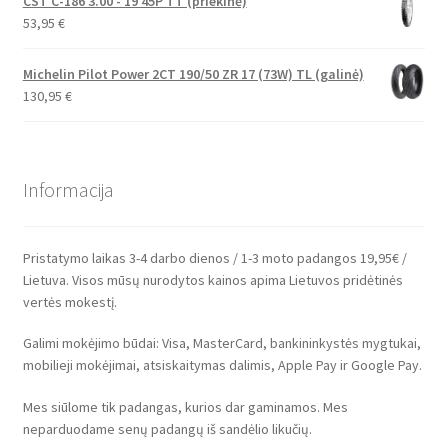
CST C-186 3.00 - 19 45P TT (priekinė)
53,95
€
Michelin Pilot Power 2CT 190/50 ZR 17 (73W) TL (galinė)
130,95
€
Informacija
Pristatymo laikas 3-4 darbo dienos / 1-3 moto padangos 19,95€ /
Lietuva. Visos mūsų nurodytos kainos apima Lietuvos pridėtinės
vertės mokestį.
Galimi mokėjimo būdai: Visa, MasterCard, bankininkystės mygtukai,
mobilieji mokėjimai, atsiskaitymas dalimis, Apple Pay ir Google Pay.
Mes siūlome tik padangas, kurios dar gaminamos. Mes
neparduodame senų padangų iš sandėlio likučių.