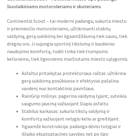
šiuolaikiniams motoroleriams ir skuteriams
Continental Scoot – tai moderni padanga, sukurta miesto
ir priemiesčio motoroleriams, užtikrinanti stabilų
valdymą, gerą sukibimą bei ilgaamžiškumą tiek sausu, tiek
drėgnu oru. Ji sujungia sportinį tikslumą ir kasdienio
naudojimo komfortą, todėl tinka tiek trumpoms
kelionėms, tiek ilgesniems maršrutams miesto sąlygomis.
Asfaltui pritaikytas protektoriaus raštas: užtikrina
gerą sukibimą posūkiuose ir efektyviai pašalina
vandenį nuo kontaktinio paviršiaus.
RainGrip mišinys: pagerina valdymą lyjant, suteikia
saugumo jausmą važiuojant šlapiu asfaltu.
Stabilus karkasas: sukuria tikslų valdymą ir
komfortą važiuojant nelygiu keliu ar greitėjant.
Ilgaamžė konstrukcija: padanga dėvisi tolygiai ir
išlaiko eksploatacines savybes net po ilgo