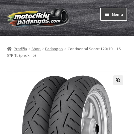
Pereiti
Pereiti
Meniu
prie
prie
meniu
turinio
Išskleist
Padangos
sub-
Pradžia
Shop
Padangos
Continental Scoot 120/70 – 16
menu
Išskleist
Kameros
57P TL (priekinė)
sub-
menu
Išskleist
ABC
sub-
menu
Kaip užsisakyti
Testų
Išskleist
Brand
sub-
menu
Kontaktai