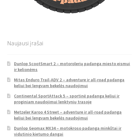
Naujausi įrašai
Dunlop ScootSmart 2 – motorolerių padanga miesto eismui
ir kelionėms
Mitas Enduro Trail-ADV 2 – adventure ir all-road padanga
keliui bei lengvam bekelės naudojimui
Continental SportAttack 5 – sportinė padanga keliui ir
proginiam naudojimui lenktynių trasoje
Metzeler Karoo 4 Street – adventure ir all-road padanga
keliui bei lengvam bekelės naudojimui
Dunlop Geomax MX34 – motokroso padanga minkštai ir
vidutinio kietumo dangai