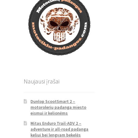
Naujausi įrašai
Dunlop ScootSmart 2 –
motorolerių padanga miesto
eismui ir kelionėms
Mitas Enduro Trail-ADV 2 –
adventure ir all-road padanga
keliui bei lengvam bekelės