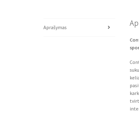
Ap
Aprašymas
Con
spor
Cont
suku
keli
pasi
kark
tvir
inte