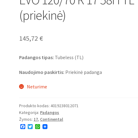
(priekinė)
145,72
€
Padangos tipas:
Tubeless (TL)
Naudojimo paskirtis:
Priekinė padanga
Neturime
Produkto kodas:
4019238012071
Kategorija:
Padangos
Žymos:
17
,
Continental
F
T
W
a
w
h
c
i
a