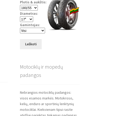
Plotis & aukštis:
Diametras:
Gamintojas:
Leškoti
Motociklų ir mopedų
padangos
Nebrangios motociklų padangos:
visos esamos markės. Motokroso,
kelių, enduro ar sportinių lenktynių
motociklai. Kiekvienam tipui rasite
atidžiai parinktas tinkamas padangas