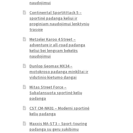
naudojimui
Continental SportAttack 5 –
sportinė padanga keliui ir
proginiam naudojimui lenktynių
trasoje
Metzeler Karoo 4 Street –
adventure ir all-road padanga
keliui bei lengvam bekelės
naudojimui
Dunlop Geomax MX34 –
motokroso padanga minkštai ir
vidutinio kietumo dangai
Mitas Street Force –
Subalansuota sportinė kelių
padanga
CST CM-NK01 – Moderni sportinė
kelių padanga
Maxxis MA-ST3 – Sport-touring
padanga su geru sukibimu