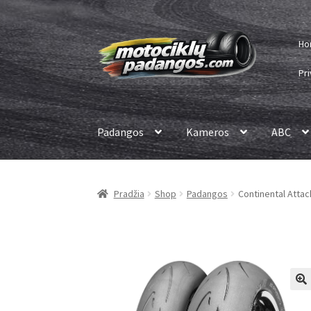
Pereiti
Pereiti
Ho
prie
prie
meniu
turinio
Pri
Padangos
Kameros
ABC
Pradžia
Shop
Padangos
Continental Attac