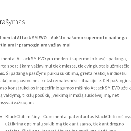
e
t
t
b
t
s
o
e
A
o
r
p
rašymas
k
p
tinental Attack SM EVO – Aukšto našumo supermoto padanga
tiniam ir pramoginiam važiavimui
inental Attack SM EVO yra moderni supermoto klasės padanga,
rta sportiškam važiavimui tiek mieste, tiek vingiuotais užmiesčio
ais. Ši padanga pasižymi puikiu sukibimu, greita reakcija ir dideliu
tikėjimo jausmu net ir ekstremalesnėse situacijose. Dėl pažangios
aso konstrukcijos ir specifinio gumos mišinio Attack SM EVO užtik
tą valdymą, tikslų posūkių įveikimą ir mažą susidėvėjimą, net
nsyviai važiuojant.
BlackChili mišinys: Continental patentuotas BlackChili mišiny
užtikrina optimalų sukibimą tiek ant sauso, tiek ant drėgno