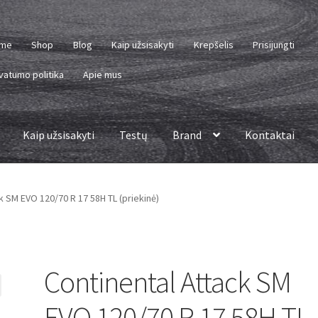
me
Shop
Blog
Kaip užsisakyti
Krepšelis
Prisijungti
vatumo politika
Apie mus
Kaip užsisakyti
Testų
Brand
Kontaktai
k SM EVO 120/70 R 17 58H TL (priekinė)
Continental Attack SM
EVO 120/70 R 17 58H TL