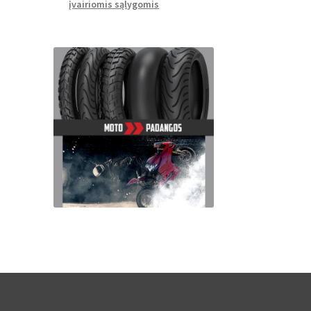
įvairiomis sąlygomis