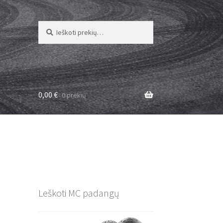
Ieškoti:
Ieškoti
0,00
€
0 prekių
Leškoti MC padangų