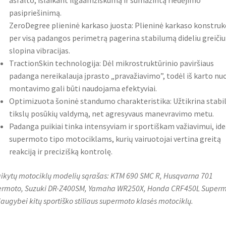
asfalto, išlaikant ilgaamžiškumą ir sumažintą riedėjimo
pasipriešinimą.
ZeroDegree plieninė karkaso juosta: Plieninė karkaso konstrukc
per visą padangos perimetrą pagerina stabilumą dideliu greičiu 
slopina vibracijas.
TractionSkin technologija: Dėl mikrostruktūrinio paviršiaus
padanga nereikalauja įprasto „pravažiavimo”, todėl iš karto nu
montavimo gali būti naudojama efektyviai.
Optimizuota šoninė standumo charakteristika: Užtikrina stabil
tikslų posūkių valdymą, net agresyvaus manevravimo metu.
Padanga puikiai tinka intensyviam ir sportiškam važiavimui, ide
supermoto tipo motociklams, kurių vairuotojai vertina greitą
reakciją ir precizišką kontrolę.
aikytų motociklų modelių sąrašas: KTM 690 SMC R, Husqvarna 701
rmoto, Suzuki DR-Z400SM, Yamaha WR250X, Honda CRF450L Super
 daugybei kitų sportiško stiliaus supermoto klasės motociklų.