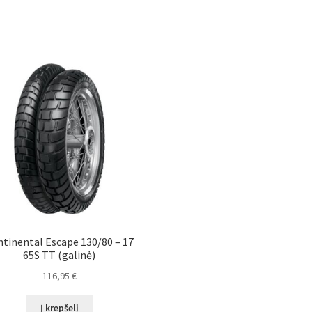
tinental Escape 130/80 – 17
65S TT (galinė)
116,95
€
Į krepšelį