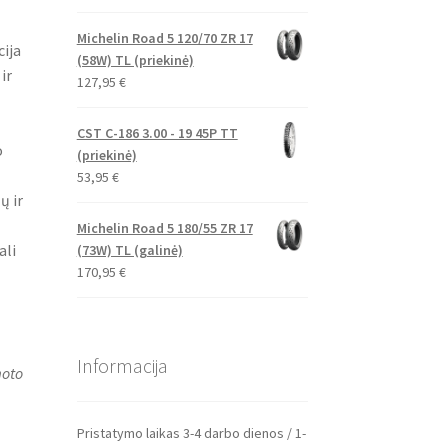
Michelin Road 5 120/70 ZR 17
ija
(58W) TL (priekinė)
ir
127,95
€
CST C-186 3.00 - 19 45P TT
o
(priekinė)
53,95
€
ų ir
Michelin Road 5 180/55 ZR 17
ali
(73W) TL (galinė)
170,95
€
Informacija
moto
Pristatymo laikas 3-4 darbo dienos / 1-