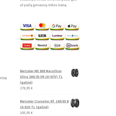
už pačią geriausią rinkos kainą.
Metzeler ME 888 Marathon
Ultra 300/35 VR 18 (87V) TL
rina
(galinė)
278,95
€
Metzeler Cruisetec Rf. 180/65 B
s
16 81H TL (galinė)
205,95
€