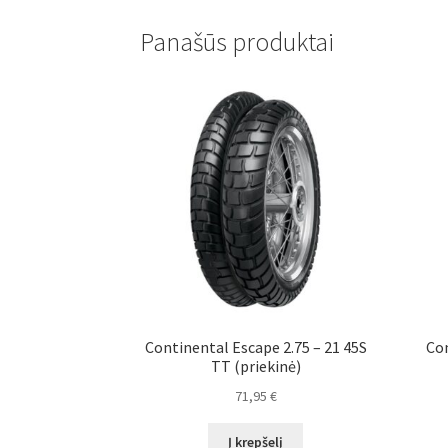
Panašūs produktai
Continental Escape 2.75 – 21 45S
Con
TT (priekinė)
71,95
€
Į krepšelį