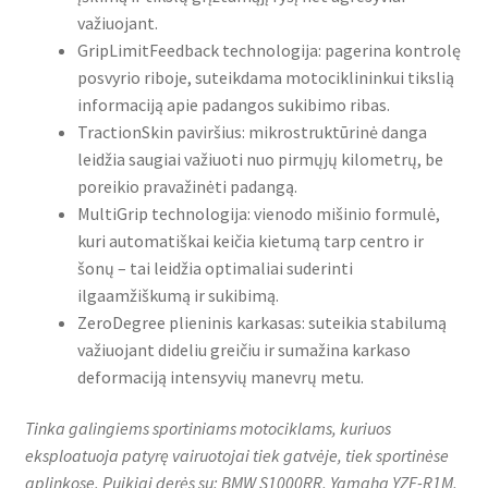
važiuojant.
GripLimitFeedback technologija: pagerina kontrolę
posvyrio riboje, suteikdama motociklininkui tikslią
informaciją apie padangos sukibimo ribas.
TractionSkin paviršius: mikrostruktūrinė danga
leidžia saugiai važiuoti nuo pirmųjų kilometrų, be
poreikio pravažinėti padangą.
MultiGrip technologija: vienodo mišinio formulė,
kuri automatiškai keičia kietumą tarp centro ir
šonų – tai leidžia optimaliai suderinti
ilgaamžiškumą ir sukibimą.
ZeroDegree plieninis karkasas: suteikia stabilumą
važiuojant dideliu greičiu ir sumažina karkaso
deformaciją intensyvių manevrų metu.
Tinka galingiems sportiniams motociklams, kuriuos
eksploatuoja patyrę vairuotojai tiek gatvėje, tiek sportinėse
aplinkose. Puikiai derės su: BMW S1000RR, Yamaha YZF-R1M,