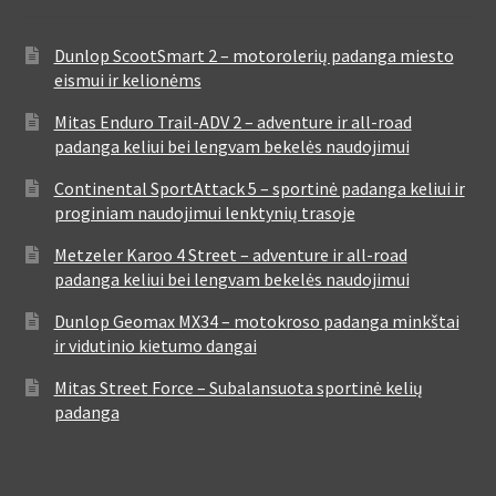
Dunlop ScootSmart 2 – motorolerių padanga miesto
eismui ir kelionėms
Mitas Enduro Trail-ADV 2 – adventure ir all-road
padanga keliui bei lengvam bekelės naudojimui
Continental SportAttack 5 – sportinė padanga keliui ir
proginiam naudojimui lenktynių trasoje
Metzeler Karoo 4 Street – adventure ir all-road
padanga keliui bei lengvam bekelės naudojimui
Dunlop Geomax MX34 – motokroso padanga minkštai
ir vidutinio kietumo dangai
Mitas Street Force – Subalansuota sportinė kelių
padanga