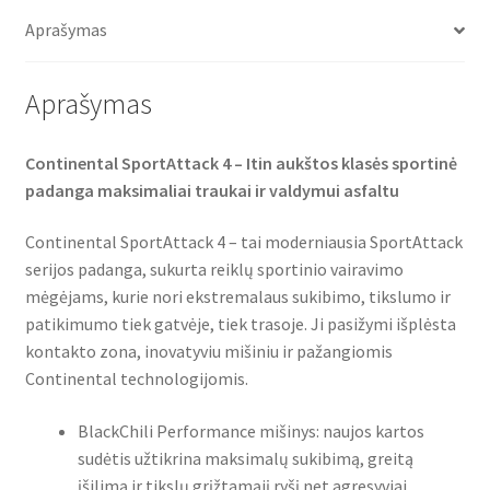
o
e
A
(priekinė)
o
r
p
Aprašymas
k
p
Aprašymas
Continental SportAttack 4 – Itin aukštos klasės sportinė
padanga maksimaliai traukai ir valdymui asfaltu
Continental SportAttack 4 – tai moderniausia SportAttack
serijos padanga, sukurta reiklų sportinio vairavimo
mėgėjams, kurie nori ekstremalaus sukibimo, tikslumo ir
patikimumo tiek gatvėje, tiek trasoje. Ji pasižymi išplėsta
kontakto zona, inovatyviu mišiniu ir pažangiomis
Continental technologijomis.
BlackChili Performance mišinys: naujos kartos
sudėtis užtikrina maksimalų sukibimą, greitą
įšilimą ir tikslų grįžtamąjį ryšį net agresyviai