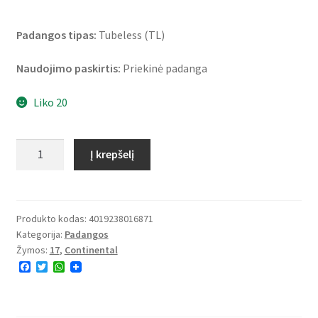
Padangos tipas:
Tubeless (TL)
Naudojimo paskirtis:
Priekinė padanga
Liko 20
produkto
Į krepšelį
kiekis:
Continental
SportAttack
4
Produkto kodas:
4019238016871
Kategorija:
Padangos
120/70
Žymos:
17
,
Continental
ZR
F
T
W
17
a
w
h
(58W)
c
i
a
e
t
t
TL
b
t
s