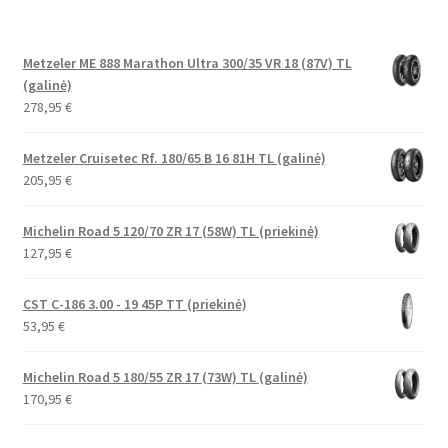
Metzeler ME 888 Marathon Ultra 300/35 VR 18 (87V) TL
(galinė)
278,95
€
Metzeler Cruisetec Rf. 180/65 B 16 81H TL (galinė)
205,95
€
Michelin Road 5 120/70 ZR 17 (58W) TL (priekinė)
127,95
€
CST C-186 3.00 - 19 45P TT (priekinė)
53,95
€
Michelin Road 5 180/55 ZR 17 (73W) TL (galinė)
170,95
€