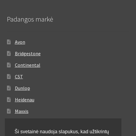
Padangos markė
Avon
Bridgestone
Continental
CST
Dunlop
Heidenau
Maxxis
Metzeler
Ši svetainė naudoja slapukus, kad užtikrintų
Michelin