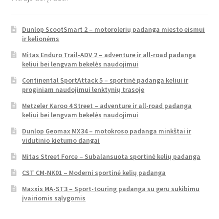
Dunlop ScootSmart 2 – motorolerių padanga miesto eismui
ir kelionėms
Mitas Enduro Trail-ADV 2 – adventure ir all-road padanga
keliui bei lengvam bekelės naudojimui
Continental SportAttack 5 – sportinė padanga keliui ir
proginiam naudojimui lenktynių trasoje
Metzeler Karoo 4 Street – adventure ir all-road padanga
keliui bei lengvam bekelės naudojimui
Dunlop Geomax MX34 – motokroso padanga minkštai ir
vidutinio kietumo dangai
Mitas Street Force – Subalansuota sportinė kelių padanga
CST CM-NK01 – Moderni sportinė kelių padanga
Maxxis MA-ST3 – Sport-touring padanga su geru sukibimu
įvairiomis sąlygomis