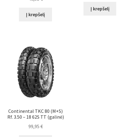
Į krepšelį
Į krepšelį
Continental TKC 80 (M+S)
Rf. 3.50 – 18 62S TT (galinė)
99,95
€