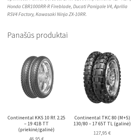
Honda CBR1000RR-R Fireblade, Ducati Panigale V4, Aprilia
RSV4 Factory, Kawasaki Ninja ZX-10RR.
Panašūs produktai
Continental KKS 10 Rf. 2.25
Continental TKC 80 (M+S)
– 19 41B TT
130/80 – 17 65T TL (galinė)
(priekinė/galinė)
127,95
€
46,95
€