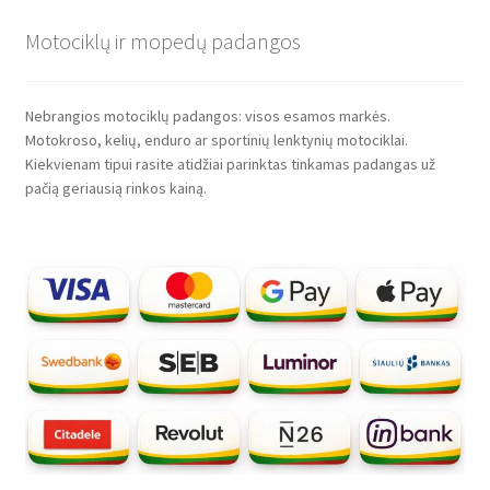
Motociklų ir mopedų padangos
Nebrangios motociklų padangos: visos esamos markės.
Motokroso, kelių, enduro ar sportinių lenktynių motociklai.
Kiekvienam tipui rasite atidžiai parinktas tinkamas padangas už
pačią geriausią rinkos kainą.