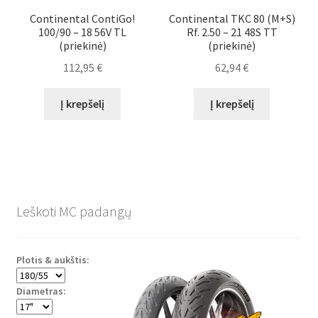
Continental ContiGo!
Continental TKC 80 (M+S)
100/90 – 18 56V TL
Rf. 2.50 – 21 48S TT
(priekinė)
(priekinė)
112,95
€
62,94
€
Į krepšelį
Į krepšelį
Leškoti MC padangų
Plotis & aukštis:
Diametras: