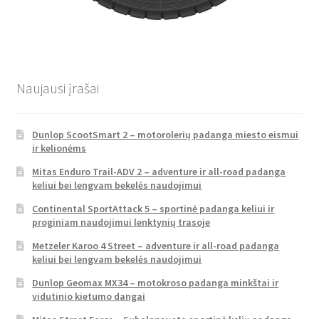
Naujausi įrašai
Dunlop ScootSmart 2 – motorolerių padanga miesto eismui
ir kelionėms
Mitas Enduro Trail-ADV 2 – adventure ir all-road padanga
keliui bei lengvam bekelės naudojimui
Continental SportAttack 5 – sportinė padanga keliui ir
proginiam naudojimui lenktynių trasoje
Metzeler Karoo 4 Street – adventure ir all-road padanga
keliui bei lengvam bekelės naudojimui
Dunlop Geomax MX34 – motokroso padanga minkštai ir
vidutinio kietumo dangai