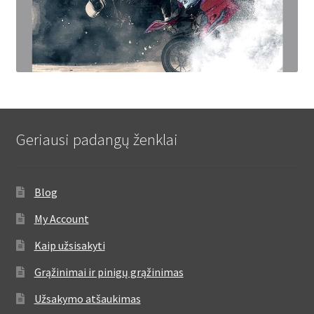
Geriausi padangų ženklai
Blog
My Account
Kaip užsisakyti
Grąžinimai ir pinigų grąžinimas
Užsakymo atšaukimas