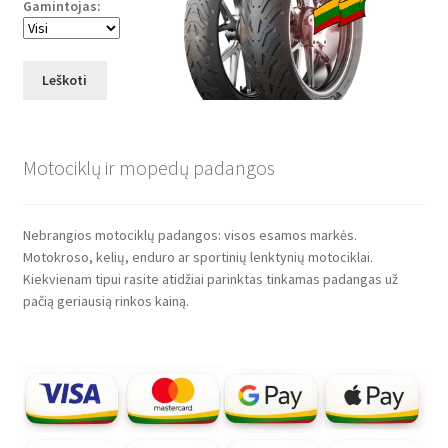
Gamintojas:
Leškoti
Motociklų ir mopedų padangos
Nebrangios motociklų padangos: visos esamos markės.
Motokroso, kelių, enduro ar sportinių lenktynių motociklai.
Kiekvienam tipui rasite atidžiai parinktas tinkamas padangas už
pačią geriausią rinkos kainą.