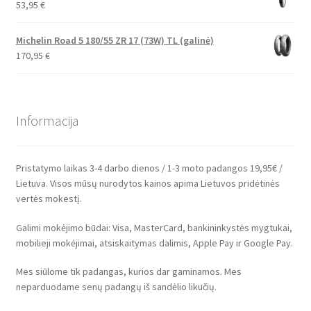
53,95
€
Michelin Road 5 180/55 ZR 17 (73W) TL (galinė)
170,95
€
Informacija
Pristatymo laikas 3-4 darbo dienos / 1-3 moto padangos 19,95€ /
Lietuva. Visos mūsų nurodytos kainos apima Lietuvos pridėtinės
vertės mokestį.
Galimi mokėjimo būdai: Visa, MasterCard, bankininkystės mygtukai,
mobilieji mokėjimai, atsiskaitymas dalimis, Apple Pay ir Google Pay.
Mes siūlome tik padangas, kurios dar gaminamos. Mes
neparduodame senų padangų iš sandėlio likučių.