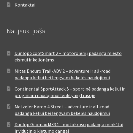
Kontaktai
Naujausi įrašai
Dunlop ScootSmart 2 – motorolerių padanga miesto
eismui ir kelionėms
Mitas Enduro Trail-ADV 2 – adventure ir all-road
padanga keliui bei lengvam bekelės naudojimui
Continental SportAttack 5 – sportinė padanga keliui ir
proginiam naudojimui lenktynių trasoje
Metzeler Karoo 4 Street – adventure ir all-road
padanga keliui bei lengvam bekelės naudojimui
Dunlop Geomax MX34 – motokroso padanga minkštai
ir vidutinio kietumo dangai