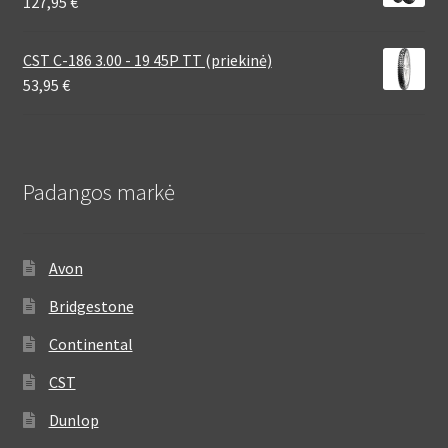
127,95
€
CST C-186 3.00 - 19 45P TT (priekinė)
53,95
€
Padangos markė
Avon
Bridgestone
Continental
CST
Dunlop