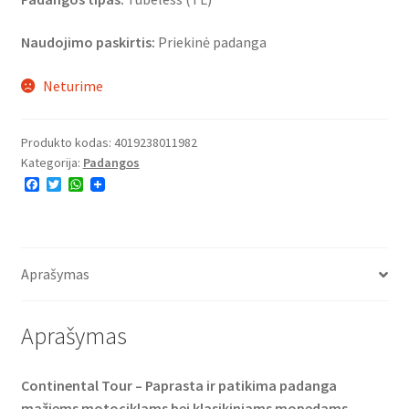
Naudojimo paskirtis:
Priekinė padanga
Neturime
Produkto kodas:
4019238011982
Kategorija:
Padangos
F
T
W
a
w
h
c
i
a
e
t
t
b
t
s
o
e
A
o
r
p
Aprašymas
k
p
Aprašymas
Continental Tour – Paprasta ir patikima padanga
mažiems motociklams bei klasikiniams mopedams