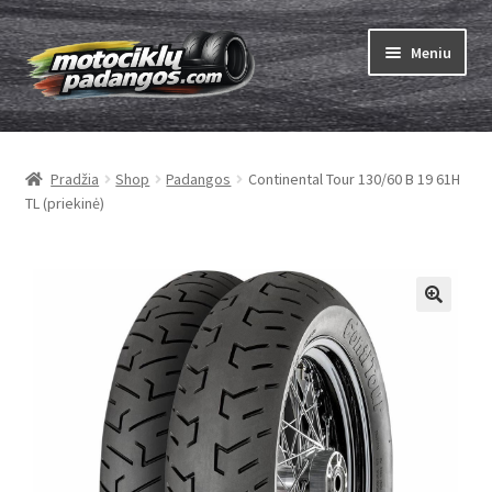
Pereiti
Pereiti
Meniu
prie
prie
meniu
turinio
Išskleist
Padangos
sub-
Pradžia
Shop
Padangos
Continental Tour 130/60 B 19 61H
menu
Išskleist
Kameros
TL (priekinė)
sub-
menu
Išskleist
ABC
sub-
menu
Kaip užsisakyti
🔍
Testų
Išskleist
Brand
sub-
menu
Kontaktai