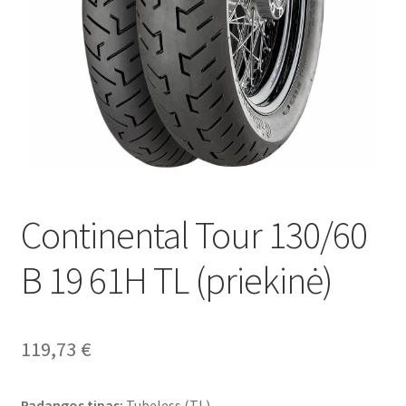
Continental Tour 130/60
B 19 61H TL (priekinė)
119,73
€
Padangos tipas:
Tubeless (TL)