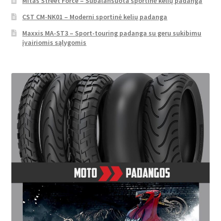
Mitas Street Force – Subalansuota sportinė kelių padanga
CST CM-NK01 – Moderni sportinė kelių padanga
Maxxis MA-ST3 – Sport-touring padanga su geru sukibimu
įvairiomis sąlygomis