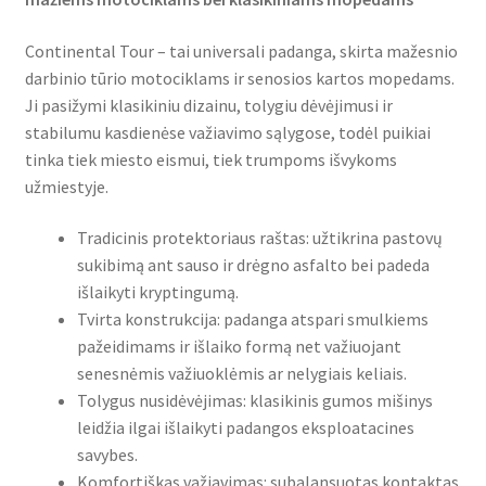
Continental Tour – tai universali padanga, skirta mažesnio
darbinio tūrio motociklams ir senosios kartos mopedams.
Ji pasižymi klasikiniu dizainu, tolygiu dėvėjimusi ir
stabilumu kasdienėse važiavimo sąlygose, todėl puikiai
tinka tiek miesto eismui, tiek trumpoms išvykoms
užmiestyje.
Tradicinis protektoriaus raštas: užtikrina pastovų
sukibimą ant sauso ir drėgno asfalto bei padeda
išlaikyti kryptingumą.
Tvirta konstrukcija: padanga atspari smulkiems
pažeidimams ir išlaiko formą net važiuojant
senesnėmis važiuoklėmis ar nelygiais keliais.
Tolygus nusidėvėjimas: klasikinis gumos mišinys
leidžia ilgai išlaikyti padangos eksploatacines
savybes.
Komfortiškas važiavimas: subalansuotas kontaktas