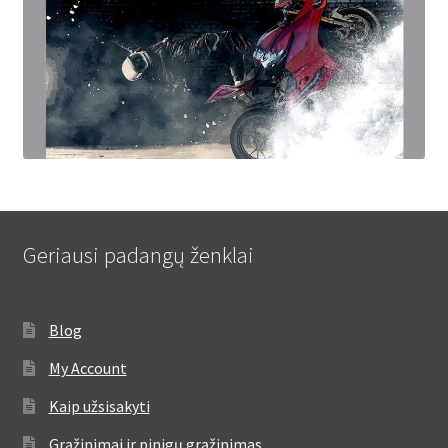
Geriausi padangų ženklai
Blog
My Account
Kaip užsisakyti
Grąžinimai ir pinigų grąžinimas