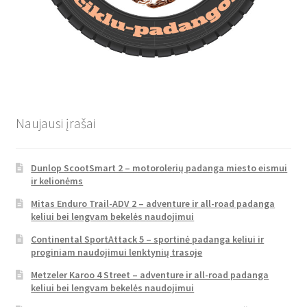
Naujausi įrašai
Dunlop ScootSmart 2 – motorolerių padanga miesto eismui
ir kelionėms
Mitas Enduro Trail-ADV 2 – adventure ir all-road padanga
keliui bei lengvam bekelės naudojimui
Continental SportAttack 5 – sportinė padanga keliui ir
proginiam naudojimui lenktynių trasoje
Metzeler Karoo 4 Street – adventure ir all-road padanga
keliui bei lengvam bekelės naudojimui