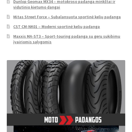
Dunlop Geomax MX34 – motokroso padanga minkštai ir
vidutinio kietumo dangai
Mitas Street Force – Subalansuota sportinė kelių padanga
CST CM-NK01 – Moderni sportinė kelių padanga
Maxxis MA-ST3 – Sport-touring padanga su geru sukibimu
įvairiomis sąlygomis