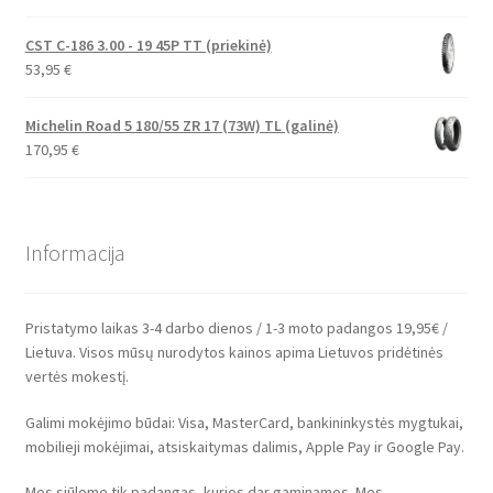
CST C-186 3.00 - 19 45P TT (priekinė)
53,95
€
Michelin Road 5 180/55 ZR 17 (73W) TL (galinė)
170,95
€
Informacija
Pristatymo laikas 3-4 darbo dienos / 1-3 moto padangos 19,95€ /
Lietuva. Visos mūsų nurodytos kainos apima Lietuvos pridėtinės
vertės mokestį.
Galimi mokėjimo būdai: Visa, MasterCard, bankininkystės mygtukai,
mobilieji mokėjimai, atsiskaitymas dalimis, Apple Pay ir Google Pay.
Mes siūlome tik padangas, kurios dar gaminamos. Mes