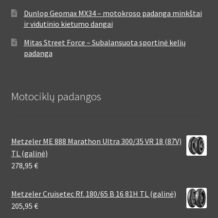
Dunlop Geomax MX34 – motokroso padanga minkštai
ir vidutinio kietumo dangai
Mitas Street Force – Subalansuota sportinė kelių
padanga
Motociklų padangos
Metzeler ME 888 Marathon Ultra 300/35 VR 18 (87V)
TL (galinė)
278,95
€
Metzeler Cruisetec Rf. 180/65 B 16 81H TL (galinė)
205,95
€