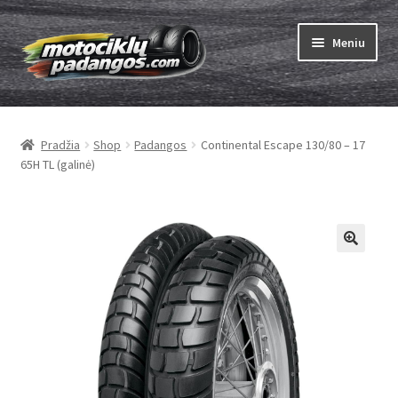
Pereiti
Pereiti
Meniu
prie
prie
meniu
turinio
Išskleist
Padangos
sub-
Pradžia
Shop
Padangos
Continental Escape 130/80 – 17
menu
Išskleist
Kameros
65H TL (galinė)
sub-
menu
Išskleist
ABC
sub-
menu
Kaip užsisakyti
Testų
Išskleist
Brand
sub-
menu
Kontaktai