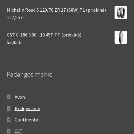
Michelin Road 5 120/70 ZR 17 (58W) TL (priekinė)
127,95
€
CST C-186 3.00 - 19 45P TT (priekinė)
53,95
€
Padangos markė
Avon
Bridgestone
Continental
CST