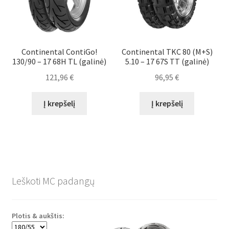
Continental ContiGo!
Continental TKC 80 (M+S)
130/90 – 17 68H TL (galinė)
5.10 – 17 67S TT (galinė)
121,96
€
96,95
€
Į krepšelį
Į krepšelį
Leškoti MC padangų
Plotis & aukštis: