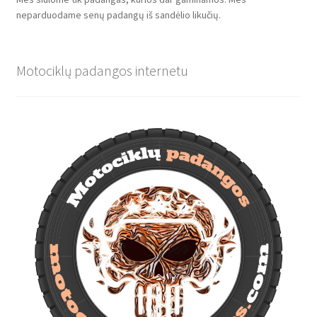
neparduodame senų padangų iš sandėlio likučių.
Motociklų padangos internetu