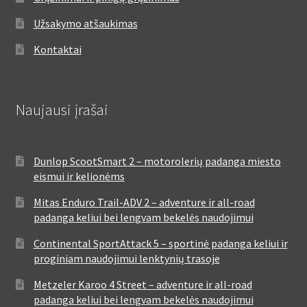
Užsakymo atšaukimas
Kontaktai
Naujausi įrašai
Dunlop ScootSmart 2 – motorolerių padanga miesto
eismui ir kelionėms
Mitas Enduro Trail-ADV 2 – adventure ir all-road
padanga keliui bei lengvam bekelės naudojimui
Continental SportAttack 5 – sportinė padanga keliui ir
proginiam naudojimui lenktynių trasoje
Metzeler Karoo 4 Street – adventure ir all-road
padanga keliui bei lengvam bekelės naudojimui