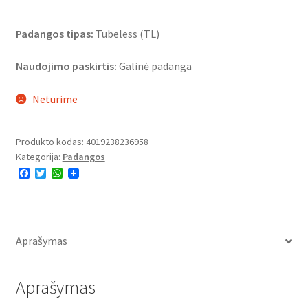
Padangos tipas:
Tubeless (TL)
Naudojimo paskirtis:
Galinė padanga
Neturime
Produkto kodas:
4019238236958
Kategorija:
Padangos
F
T
W
a
w
h
c
i
a
e
t
t
b
t
s
o
e
A
o
r
p
Aprašymas
k
p
Aprašymas