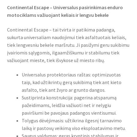
Continental Escape – Universalus pasirinkimas enduro
motociklams važiuojant keliais ir lengvu bekele
Continental Escape – tai tvirta ir patikima padanga,
sukurta universaliam naudojimui tiek asfaltuotais keliais,
tiek lengvesniu bekele maršrutu. Ji pasižymi geru sukibimu
įvairiomis sąlygomis, ilgaamžiškumu ir stabilumu tiek
važiuojant mieste, tiek išvykose už miesto ribų.
Universalus protektoriaus raštas: optimizuotas
taip, kad užtikrintų gerą sukibimą tiek ant kieto
asfalto, tiek ant žvyro ar grunto dangos.
Sustiprinta konstrukcija: pagerina atsparumą
pažeidimams, leidžia važiuoti net ir nelygiu
paviršiumi be pavojaus padangos vientisumui.
Tolygus dėvėjimasis: užtikrina ilgesnį tarnavimo
laiką ir pastovų veikimą viso eksploatavimo metu.
Saugus valdymas: geras kryptinis stabilumas ir