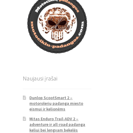
Naujausi įrašai
Dunlop ScootSmart 2 –
motorolerių padanga miesto
eismui ir kelionėms
Mitas Enduro Trail-ADV 2 –
adventure ir all-road padanga
keliui bei lengvam bekelės