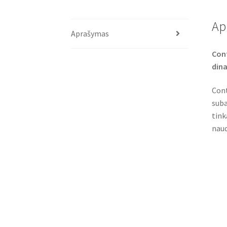
Ap
Aprašymas
Cont
dina
Cont
suba
tink
naud