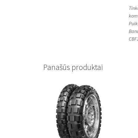
Tink
komf
Puik
Band
CBF
Panašūs produktai