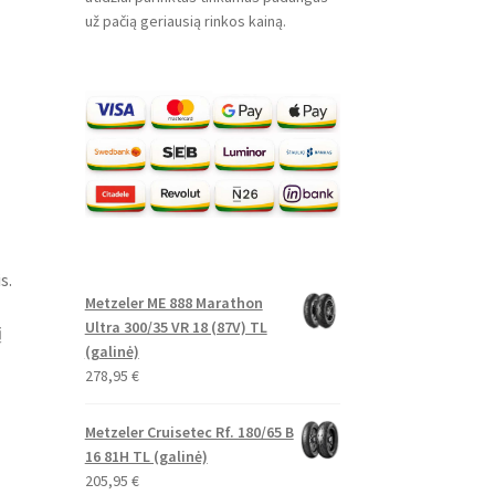
už pačią geriausią rinkos kainą.
s.
Metzeler ME 888 Marathon
Ultra 300/35 VR 18 (87V) TL
į
(galinė)
278,95
€
Metzeler Cruisetec Rf. 180/65 B
16 81H TL (galinė)
205,95
€