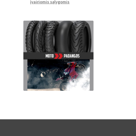
įvairiomis sąlygomis