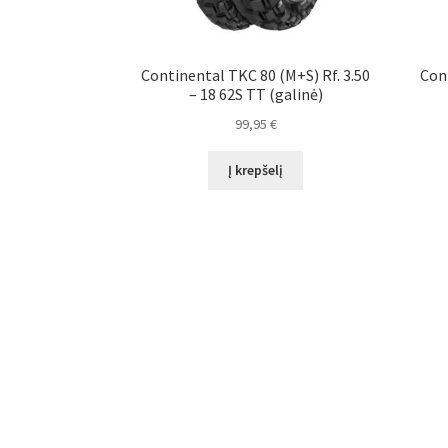
Continental TKC 80 (M+S) Rf. 3.50
Con
– 18 62S TT (galinė)
99,95
€
Į krepšelį