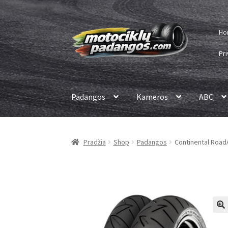
Pereiti
Pereiti
Ho
prie
prie
meniu
turinio
Pri
Padangos
Kameros
ABC
Pradžia
Shop
Padangos
Continental RoadA