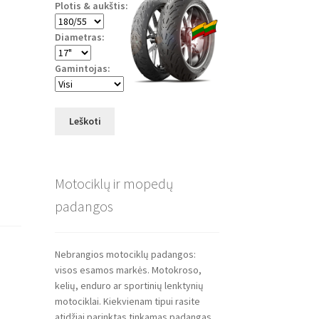
Plotis & aukštis:
Diametras:
Gamintojas:
Leškoti
Motociklų ir mopedų
padangos
Nebrangios motociklų padangos:
visos esamos markės. Motokroso,
kelių, enduro ar sportinių lenktynių
motociklai. Kiekvienam tipui rasite
atidžiai parinktas tinkamas padangas