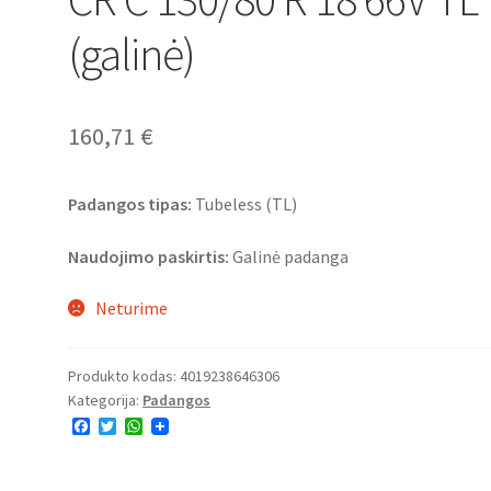
(galinė)
160,71
€
Padangos tipas:
Tubeless (TL)
Naudojimo paskirtis:
Galinė padanga
Neturime
Produkto kodas:
4019238646306
Kategorija:
Padangos
F
T
W
a
w
h
c
i
a
e
t
t