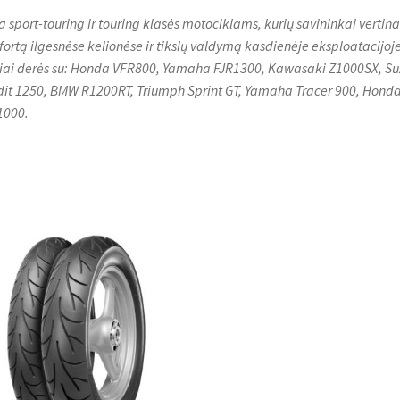
a sport-touring ir touring klasės motociklams, kurių savininkai vertina
ortą ilgesnėse kelionėse ir tikslų valdymą kasdienėje eksploatacijoje
iai derės su: Honda VFR800, Yamaha FJR1300, Kawasaki Z1000SX, Su
it 1250, BMW R1200RT, Triumph Sprint GT, Yamaha Tracer 900, Hond
1000.