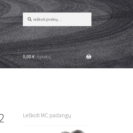
Ieškoti:
Ieškoti
0,00
€
0 prekių
2
Leškoti MC padangų