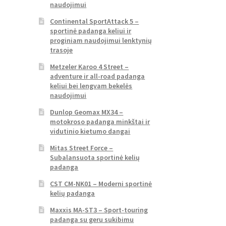
naudojimui
Continental SportAttack 5 –
sportinė padanga keliui ir
proginiam naudojimui lenktynių
trasoje
Metzeler Karoo 4 Street –
adventure ir all-road padanga
keliui bei lengvam bekelės
naudojimui
Dunlop Geomax MX34 –
motokroso padanga minkštai ir
vidutinio kietumo dangai
Mitas Street Force –
Subalansuota sportinė kelių
padanga
CST CM-NK01 – Moderni sportinė
kelių padanga
Maxxis MA-ST3 – Sport-touring
padanga su geru sukibimu