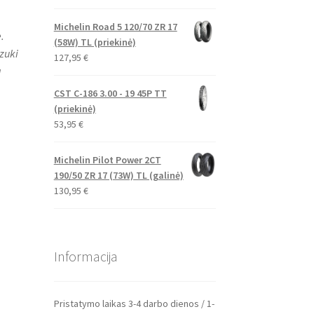
Michelin Road 5 120/70 ZR 17
.
(58W) TL (priekinė)
zuki
127,95
€
a
CST C-186 3.00 - 19 45P TT
(priekinė)
53,95
€
Michelin Pilot Power 2CT
190/50 ZR 17 (73W) TL (galinė)
130,95
€
Informacija
Pristatymo laikas 3-4 darbo dienos / 1-