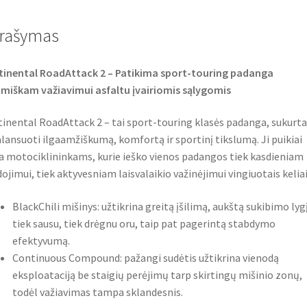
b
t
s
o
e
A
o
r
p
rašymas
k
p
inental RoadAttack 2 – Patikima sport-touring padanga
miškam važiavimui asfaltu įvairiomis sąlygomis
inental RoadAttack 2 – tai sport-touring klasės padanga, sukurta
lansuoti ilgaamžiškumą, komfortą ir sportinį tikslumą. Ji puikiai
a motociklininkams, kurie ieško vienos padangos tiek kasdieniam
ojimui, tiek aktyvesniam laisvalaikio važinėjimui vingiuotais keliai
BlackChili mišinys: užtikrina greitą įšilimą, aukštą sukibimo lyg
tiek sausu, tiek drėgnu oru, taip pat pagerintą stabdymo
efektyvumą.
Continuous Compound: pažangi sudėtis užtikrina vienodą
eksploataciją be staigių perėjimų tarp skirtingų mišinio zonų,
todėl važiavimas tampa sklandesnis.