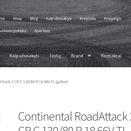
me
Shop
Blog
Kaip užsisakyti
Krepšelis
Prisijungti
vatumo politika
Apie mus
Kaip užsisakyti
Testų
Brand
Kontaktai
ttack 2 CR C 130/80 R 18 66V TL (galinė)
Continental RoadAttack 
CR C 130/80 R 18 66V TL