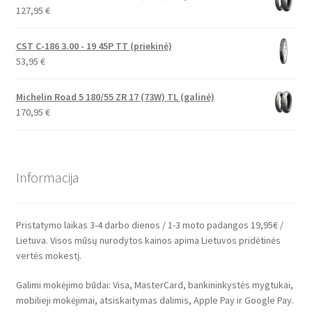
127,95
€
CST C-186 3.00 - 19 45P TT (priekinė)
53,95
€
Michelin Road 5 180/55 ZR 17 (73W) TL (galinė)
170,95
€
Informacija
Pristatymo laikas 3-4 darbo dienos / 1-3 moto padangos 19,95€ /
Lietuva. Visos mūsų nurodytos kainos apima Lietuvos pridėtinės
vertės mokestį.
Galimi mokėjimo būdai: Visa, MasterCard, bankininkystės mygtukai,
mobilieji mokėjimai, atsiskaitymas dalimis, Apple Pay ir Google Pay.