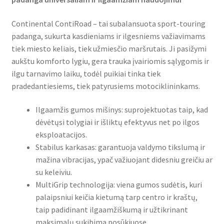
Continental ContiRoad – tai subalansuota sport-touring
padanga, sukurta kasdieniams ir ilgesniems važiavimams
tiek miesto keliais, tiek užmiesčio maršrutais. Ji pasižymi
aukštu komforto lygiu, gera trauka įvairiomis sąlygomis ir
ilgu tarnavimo laiku, todėl puikiai tinka tiek
pradedantiesiems, tiek patyrusiems motociklininkams.
Ilgaamžis gumos mišinys: suprojektuotas taip, kad
dėvėtųsi tolygiai ir išliktų efektyvus net po ilgos
eksploatacijos.
Stabilus karkasas: garantuoja valdymo tikslumą ir
mažina vibracijas, ypač važiuojant didesniu greičiu ar
su keleiviu.
MultiGrip technologija: viena gumos sudėtis, kuri
palaipsniui keičia kietumą tarp centro ir kraštų,
taip padidinant ilgaamžiškumą ir užtikrinant
maksimalų sukibimą posūkiuose.