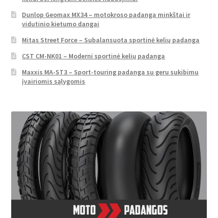
Dunlop Geomax MX34 – motokroso padanga minkštai ir
vidutinio kietumo dangai
Mitas Street Force – Subalansuota sportinė kelių padanga
CST CM-NK01 – Moderni sportinė kelių padanga
Maxxis MA-ST3 – Sport-touring padanga su geru sukibimu
įvairiomis sąlygomis