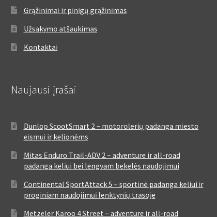
Grąžinimai ir pinigų grąžinimas
Užsakymo atšaukimas
Kontaktai
Naujausi įrašai
Dunlop ScootSmart 2 – motorolerių padanga miesto
eismui ir kelionėms
Mitas Enduro Trail-ADV 2 – adventure ir all-road
padanga keliui bei lengvam bekelės naudojimui
Continental SportAttack 5 – sportinė padanga keliui ir
proginiam naudojimui lenktynių trasoje
Metzeler Karoo 4 Street – adventure ir all-road