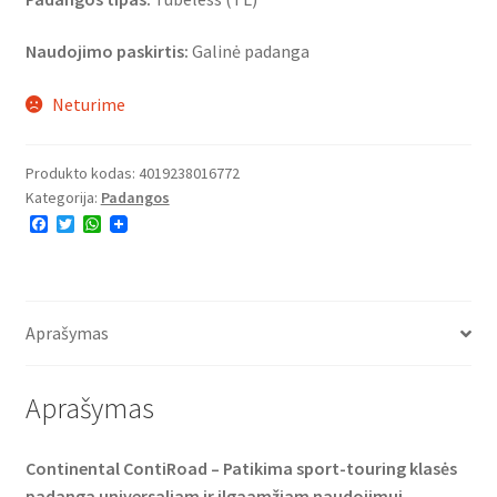
Naudojimo paskirtis:
Galinė padanga
Neturime
Produkto kodas:
4019238016772
Kategorija:
Padangos
F
T
W
a
w
h
c
i
a
e
t
t
b
t
s
o
e
A
o
r
p
Aprašymas
k
p
Aprašymas
Continental ContiRoad – Patikima sport-touring klasės
padanga universaliam ir ilgaamžiam naudojimui