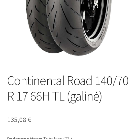
Continental Road 140/70
R 17 66H TL (galinė)
135,08
€
Padangos tipas:
Tubeless (TL)