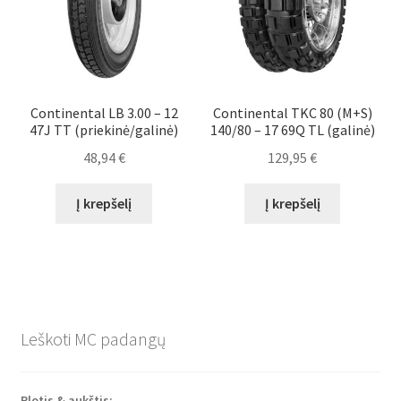
Continental LB 3.00 – 12
Continental TKC 80 (M+S)
47J TT (priekinė/galinė)
140/80 – 17 69Q TL (galinė)
48,94
€
129,95
€
Į krepšelį
Į krepšelį
Leškoti MC padangų
Plotis & aukštis: