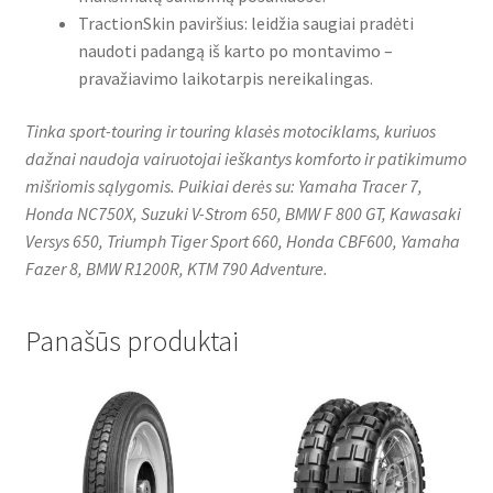
TractionSkin paviršius: leidžia saugiai pradėti
naudoti padangą iš karto po montavimo –
pravažiavimo laikotarpis nereikalingas.
Tinka sport-touring ir touring klasės motociklams, kuriuos
dažnai naudoja vairuotojai ieškantys komforto ir patikimumo
mišriomis sąlygomis. Puikiai derės su: Yamaha Tracer 7,
Honda NC750X, Suzuki V-Strom 650, BMW F 800 GT, Kawasaki
Versys 650, Triumph Tiger Sport 660, Honda CBF600, Yamaha
Fazer 8, BMW R1200R, KTM 790 Adventure.
Panašūs produktai