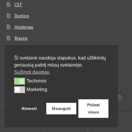
CST
Dunlop
Heidenau
Maxxis
Metzeler
Ši svetainė naudoja slapukus, kad užtikrintų
Michelin
geriausią patirtį mūsų svetainėje.
Mitas
Sužinoti daugiau
Techninis
Techninis
Pirelli
Marketing
Marketing
Shinko
Priimti
Atmesti
Išsaugoti
visus
0
Ieškoti:
Ieškoti