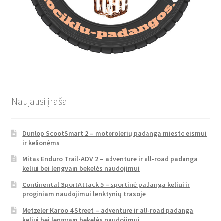
Naujausi įrašai
Dunlop ScootSmart 2 – motorolerių padanga miesto eismui
ir kelionėms
Mitas Enduro Trail-ADV 2 – adventure ir all-road padanga
keliui bei lengvam bekelės naudojimui
Continental SportAttack 5 – sportinė padanga keliui ir
proginiam naudojimui lenktynių trasoje
Metzeler Karoo 4 Street – adventure ir all-road padanga
keliui bei lengvam bekelės naudojimui