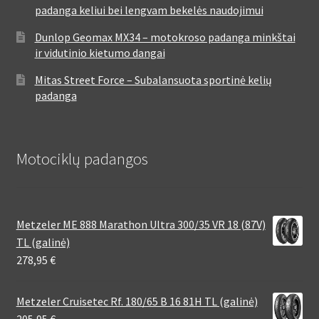
padanga keliui bei lengvam bekelės naudojimui
Dunlop Geomax MX34 – motokroso padanga minkštai
ir vidutinio kietumo dangai
Mitas Street Force – Subalansuota sportinė kelių
padanga
Motociklų padangos
Metzeler ME 888 Marathon Ultra 300/35 VR 18 (87V)
TL (galinė)
278,95
€
Metzeler Cruisetec Rf. 180/65 B 16 81H TL (galinė)
205,95
€