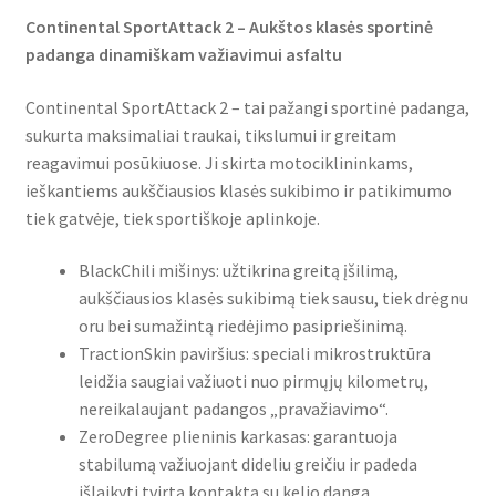
Continental SportAttack 2 – Aukštos klasės sportinė
padanga dinamiškam važiavimui asfaltu
Continental SportAttack 2 – tai pažangi sportinė padanga,
sukurta maksimaliai traukai, tikslumui ir greitam
reagavimui posūkiuose. Ji skirta motociklininkams,
ieškantiems aukščiausios klasės sukibimo ir patikimumo
tiek gatvėje, tiek sportiškoje aplinkoje.
BlackChili mišinys: užtikrina greitą įšilimą,
aukščiausios klasės sukibimą tiek sausu, tiek drėgnu
oru bei sumažintą riedėjimo pasipriešinimą.
TractionSkin paviršius: speciali mikrostruktūra
leidžia saugiai važiuoti nuo pirmųjų kilometrų,
nereikalaujant padangos „pravažiavimo“.
ZeroDegree plieninis karkasas: garantuoja
stabilumą važiuojant dideliu greičiu ir padeda
išlaikyti tvirtą kontaktą su kelio danga.