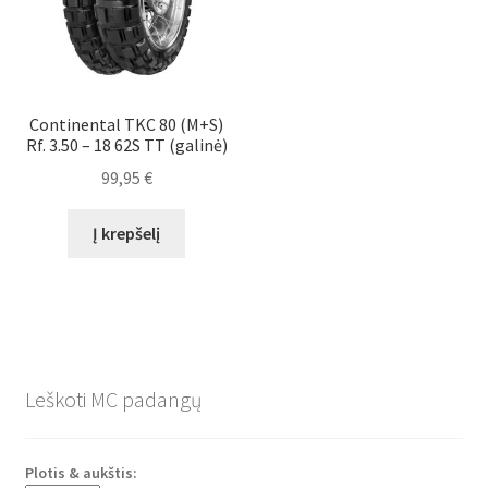
Continental TKC 80 (M+S)
Rf. 3.50 – 18 62S TT (galinė)
99,95
€
Į krepšelį
Leškoti MC padangų
Plotis & aukštis: