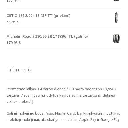
127,95
€
CST C-186 3.00 - 19 45P TT (priekinė)
53,95
€
Michelin Road 5 180/55 ZR 17 (73W) TL (galinė)
170,95
€
Informacija
Pristatymo laikas 3-4 darbo dienos / 1-3 moto padangos 19,95€ /
Lietuva. Visos mūsų nurodytos kainos apima Lietuvos pridėtinės
vertės mokestį.
Galimi mokėjimo būdai: Visa, MasterCard, bankininkystės mygtukai,
mobilieji mokėjimai, atsiskaitymas dalimis, Apple Pay ir Google Pay.