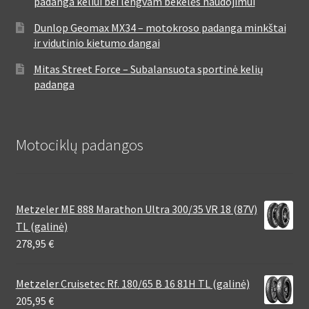
padanga keliui bei lengvam bekelės naudojimui
Dunlop Geomax MX34 – motokroso padanga minkštai
ir vidutinio kietumo dangai
Mitas Street Force – Subalansuota sportinė kelių
padanga
Motociklų padangos
Metzeler ME 888 Marathon Ultra 300/35 VR 18 (87V)
TL (galinė)
278,95
€
Metzeler Cruisetec Rf. 180/65 B 16 81H TL (galinė)
205,95
€