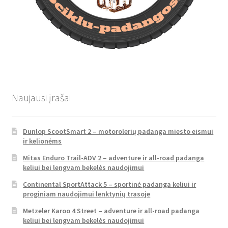
Naujausi įrašai
Dunlop ScootSmart 2 – motorolerių padanga miesto eismui
ir kelionėms
Mitas Enduro Trail-ADV 2 – adventure ir all-road padanga
keliui bei lengvam bekelės naudojimui
Continental SportAttack 5 – sportinė padanga keliui ir
proginiam naudojimui lenktynių trasoje
Metzeler Karoo 4 Street – adventure ir all-road padanga
keliui bei lengvam bekelės naudojimui