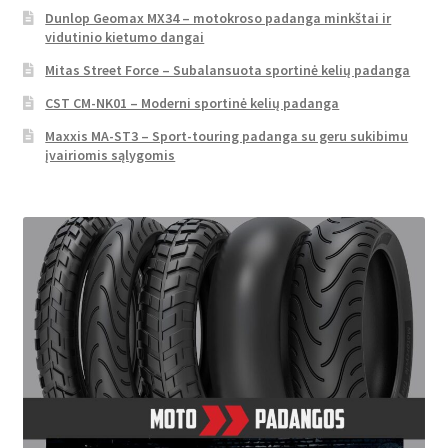
Dunlop Geomax MX34 – motokroso padanga minkštai ir
vidutinio kietumo dangai
Mitas Street Force – Subalansuota sportinė kelių padanga
CST CM-NK01 – Moderni sportinė kelių padanga
Maxxis MA-ST3 – Sport-touring padanga su geru sukibimu
įvairiomis sąlygomis