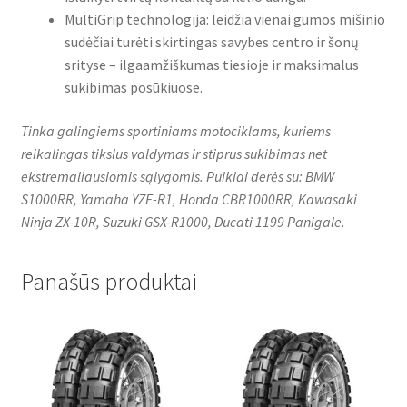
MultiGrip technologija: leidžia vienai gumos mišinio
sudėčiai turėti skirtingas savybes centro ir šonų
srityse – ilgaamžiškumas tiesioje ir maksimalus
sukibimas posūkiuose.
Tinka galingiems sportiniams motociklams, kuriems
reikalingas tikslus valdymas ir stiprus sukibimas net
ekstremaliausiomis sąlygomis. Puikiai derės su: BMW
S1000RR, Yamaha YZF-R1, Honda CBR1000RR, Kawasaki
Ninja ZX-10R, Suzuki GSX-R1000, Ducati 1199 Panigale.
Panašūs produktai