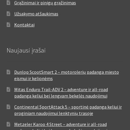
Grąžinimai ir pinigų grąžinimas
Užsakymo atšaukimas
Kontaktai
Naujausi įrašai
Dunlop ScootSmart 2 – motorolerių padanga miesto
eismui ir kelionėms
Mitas Enduro Trail-ADV 2 – adventure ir all-road
padanga keliui bei lengvam bekelės naudojimui
Continental SportAttack 5 – sportinė padanga keliui ir
proginiam naudojimui lenktynių trasoje
Metzeler Karoo 4 Street – adventure ir all-road