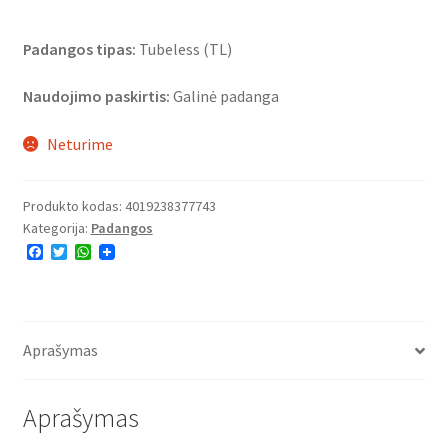
Padangos tipas:
Tubeless (TL)
Naudojimo paskirtis:
Galinė padanga
Neturime
Produkto kodas:
4019238377743
Kategorija:
Padangos
F
T
W
a
w
h
c
i
a
e
t
t
b
t
s
o
e
A
o
r
p
Aprašymas
k
p
Aprašymas