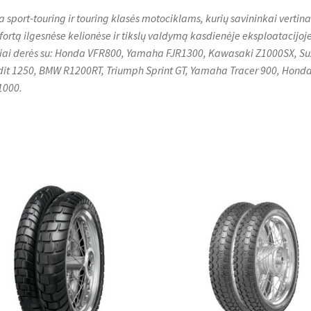
a sport-touring ir touring klasės motociklams, kurių savininkai vertina
ortą ilgesnėse kelionėse ir tikslų valdymą kasdienėje eksploatacijoje
iai derės su: Honda VFR800, Yamaha FJR1300, Kawasaki Z1000SX, Su
it 1250, BMW R1200RT, Triumph Sprint GT, Yamaha Tracer 900, Hond
1000.