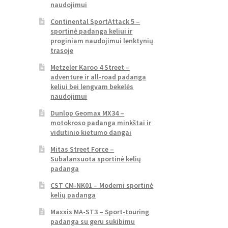
naudojimui
Continental SportAttack 5 –
sportinė padanga keliui ir
proginiam naudojimui lenktynių
trasoje
Metzeler Karoo 4 Street –
adventure ir all-road padanga
keliui bei lengvam bekelės
naudojimui
Dunlop Geomax MX34 –
motokroso padanga minkštai ir
vidutinio kietumo dangai
Mitas Street Force –
Subalansuota sportinė kelių
padanga
CST CM-NK01 – Moderni sportinė
kelių padanga
Maxxis MA-ST3 – Sport-touring
padanga su geru sukibimu