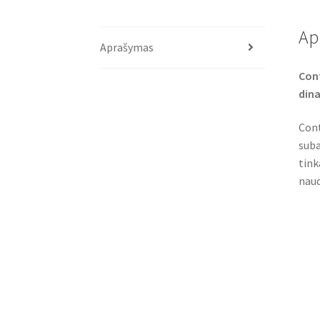
Ap
Aprašymas
Cont
dina
Cont
suba
tink
naud