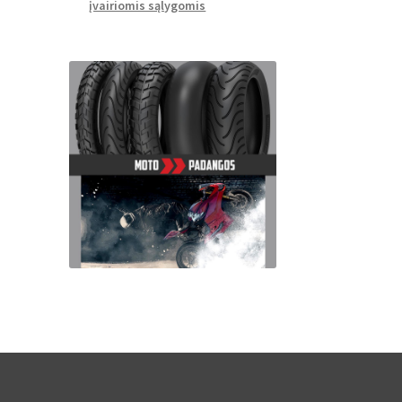
įvairiomis sąlygomis