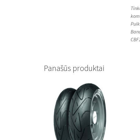
Tink
komf
Puik
Band
CBF
Panašūs produktai