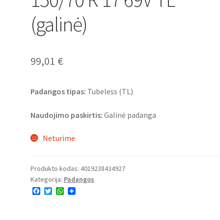
(galinė)
99,01
€
Padangos tipas:
Tubeless (TL)
Naudojimo paskirtis:
Galinė padanga
Neturime
Produkto kodas:
4019238434927
Kategorija:
Padangos
F
T
W
a
w
h
c
i
a
e
t
t