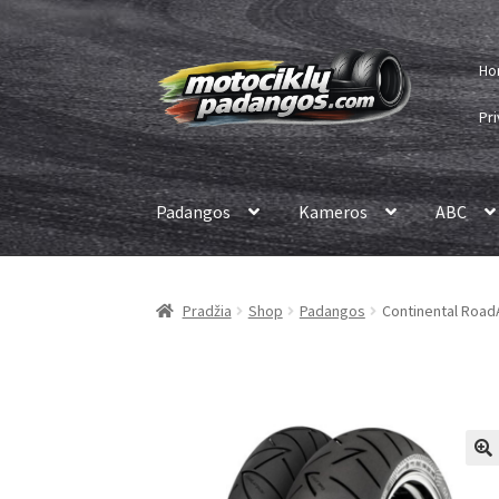
Pereiti
Pereiti
Ho
prie
prie
meniu
turinio
Pri
Padangos
Kameros
ABC
Pradžia
Shop
Padangos
Continental RoadA