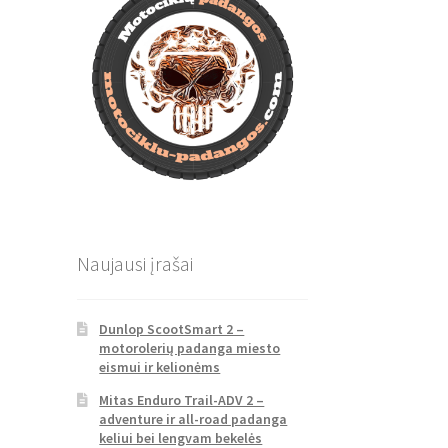
Naujausi įrašai
Dunlop ScootSmart 2 –
motorolerių padanga miesto
eismui ir kelionėms
Mitas Enduro Trail-ADV 2 –
adventure ir all-road padanga
keliui bei lengvam bekelės