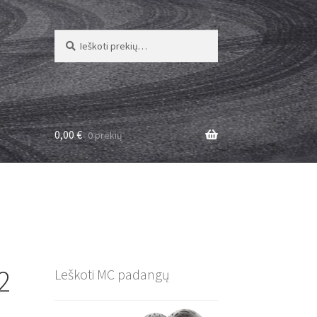
Ieškoti:
Ieškoti
0,00
€
0 prekių
2
Leškoti MC padangų