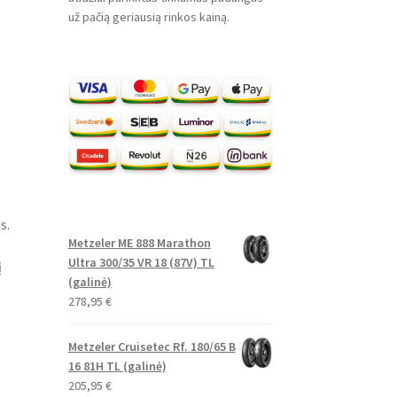
už pačią geriausią rinkos kainą.
s.
Metzeler ME 888 Marathon
Ultra 300/35 VR 18 (87V) TL
į
(galinė)
278,95
€
Metzeler Cruisetec Rf. 180/65 B
16 81H TL (galinė)
205,95
€