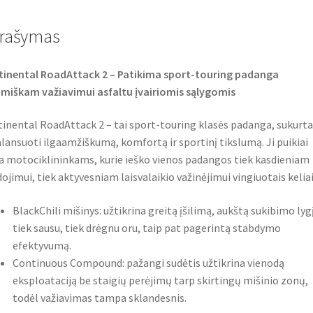
b
t
s
o
e
A
o
r
p
rašymas
k
p
inental RoadAttack 2 – Patikima sport-touring padanga
miškam važiavimui asfaltu įvairiomis sąlygomis
inental RoadAttack 2 – tai sport-touring klasės padanga, sukurta
lansuoti ilgaamžiškumą, komfortą ir sportinį tikslumą. Ji puikiai
a motociklininkams, kurie ieško vienos padangos tiek kasdieniam
ojimui, tiek aktyvesniam laisvalaikio važinėjimui vingiuotais keliai
BlackChili mišinys: užtikrina greitą įšilimą, aukštą sukibimo lyg
tiek sausu, tiek drėgnu oru, taip pat pagerintą stabdymo
efektyvumą.
Continuous Compound: pažangi sudėtis užtikrina vienodą
eksploataciją be staigių perėjimų tarp skirtingų mišinio zonų,
todėl važiavimas tampa sklandesnis.