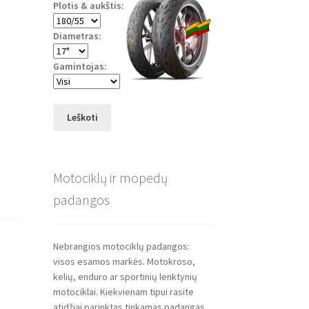
Plotis & aukštis:
Diametras:
Gamintojas:
Leškoti
Motociklų ir mopedų
padangos
Nebrangios motociklų padangos:
visos esamos markės. Motokroso,
kelių, enduro ar sportinių lenktynių
motociklai. Kiekvienam tipui rasite
atidžiai parinktas tinkamas padangas