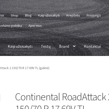
me
Shop
Blog
Kaip užsisakyti
Krepšelis
Prisijungti
vatumo politika
Apie mus
Kaip užsisakyti
Testų
Brand
Kontaktai
ttack 2 150/70 R 17 69V TL (galinė)
Continental RoadAttack 
150/70 R 17 69V TL