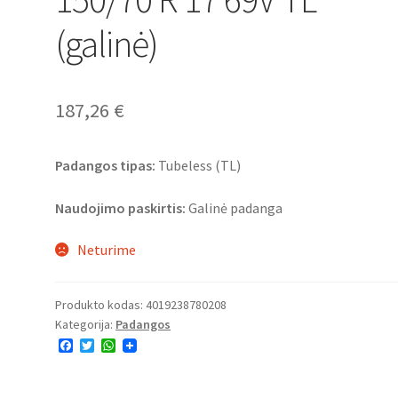
(galinė)
187,26
€
Padangos tipas:
Tubeless (TL)
Naudojimo paskirtis:
Galinė padanga
Neturime
Produkto kodas:
4019238780208
Kategorija:
Padangos
F
T
W
a
w
h
c
i
a
e
t
t