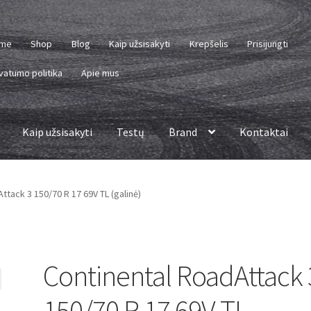
me
Shop
Blog
Kaip užsisakyti
Krepšelis
Prisijungti
vatumo politika
Apie mus
Kaip užsisakyti
Testų
Brand
Kontaktai
ttack 3 150/70 R 17 69V TL (galinė)
Continental RoadAttack 
150/70 R 17 69V TL