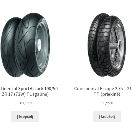
tinental SportAttack 190/50
Continental Escape 2.75 – 21
ZR 17 (73W) TL (galinė)
TT (priekinė)
103,95
€
71,95
€
Į krepšelį
Į krepšelį