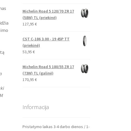
mas
Michelin Road 5 120/70 ZR 17
(58W) TL (priekinė)
idžia
127,95
€
ėjimo
CST C-186 3.00 - 19 45P TT
(priekinė)
53,95
€
rtą
Michelin Road 5 180/55 ZR 17
ja
(73W) TL (galinė)
170,95
€
ki
TM
Informacija
Pristatymo laikas 3-4 darbo dienos / 1-