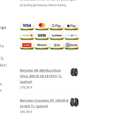
už pačią geriausią rinkos kainą.
anga
rta
 Ši
kėti
Metzeler ME 888 Marathon
Ultra 300/35 VR 18 (87V) TL
(galinė)
ia
278,95
€
e.
Metzeler Cruisetec Rf. 180/65 B
16 81H TL (galinė)
205,95
€