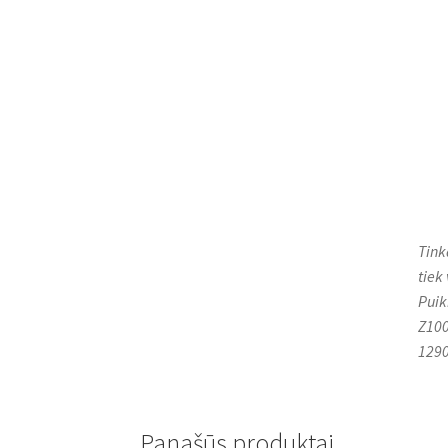
Tink
tiek
Puik
Z100
1290
Panašūs produktai