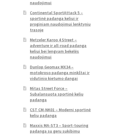
naudojimui
Continental SportAttack 5 –
sportinė padanga keliui ir
proginiam naudojimui lenktynių
trasoje
Metzeler Karoo 4 Street –
adventure ir all-road padanga
keliui bei lengvam bekelės
naudojimui
Dunlop Geomax MX34 –
motokroso padanga minkštai ir
vidutinio kietumo dangai
Mitas Street Force –
Subalansuota sportinė kelių
padanga
CST CM-NK01 – Moderni sportinė
kelių padanga
Maxxis MA-ST3 – Sport-touring
padanga su geru sukibimu