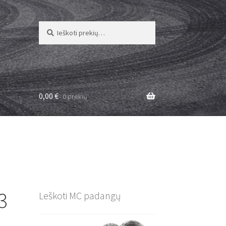
Ieškoti:
Ieškoti
0,00
€
0 prekių
3
Leškoti MC padangų