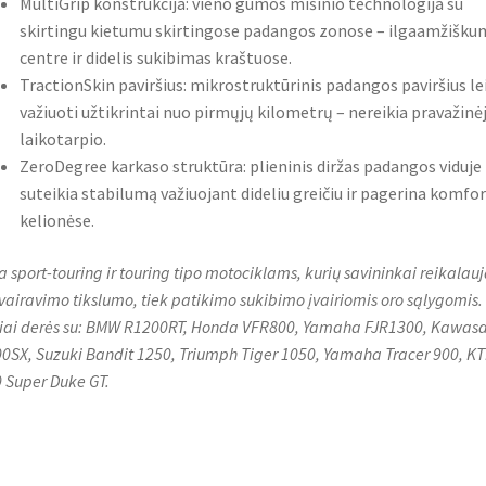
MultiGrip konstrukcija: vieno gumos mišinio technologija su
skirtingu kietumu skirtingose padangos zonose – ilgaamžišku
centre ir didelis sukibimas kraštuose.
TractionSkin paviršius: mikrostruktūrinis padangos paviršius le
važiuoti užtikrintai nuo pirmųjų kilometrų – nereikia pravažin
laikotarpio.
ZeroDegree karkaso struktūra: plieninis diržas padangos viduje
suteikia stabilumą važiuojant dideliu greičiu ir pagerina komfo
kelionėse.
a sport-touring ir touring tipo motociklams, kurių savininkai reikalau
 vairavimo tikslumo, tiek patikimo sukibimo įvairiomis oro sąlygomis.
iai derės su: BMW R1200RT, Honda VFR800, Yamaha FJR1300, Kawasa
0SX, Suzuki Bandit 1250, Triumph Tiger 1050, Yamaha Tracer 900, K
 Super Duke GT.