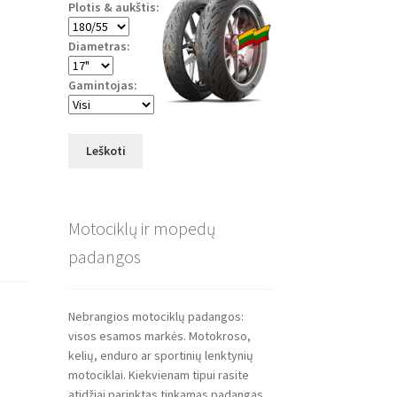
Plotis & aukštis:
Diametras:
Gamintojas:
Leškoti
Motociklų ir mopedų
padangos
Nebrangios motociklų padangos:
visos esamos markės. Motokroso,
kelių, enduro ar sportinių lenktynių
motociklai. Kiekvienam tipui rasite
atidžiai parinktas tinkamas padangas