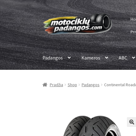
Pereiti
Pereiti
Ho
prie
prie
meniu
turinio
Pri
Padangos
Kameros
ABC
Pradžia
Shop
Padangos
Continental RoadA