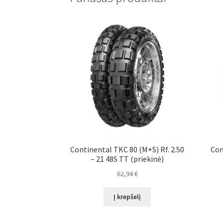
Continental TKC 80 (M+S) Rf. 2.50
Con
– 21 48S TT (priekinė)
62,94
€
Į krepšelį