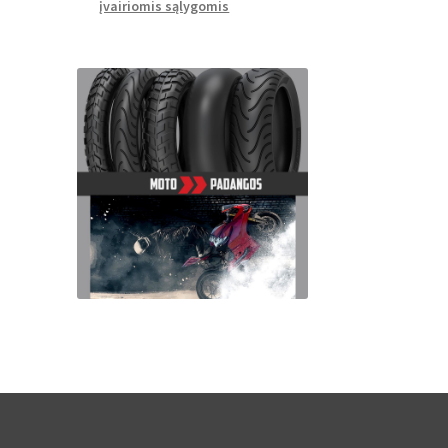
įvairiomis sąlygomis