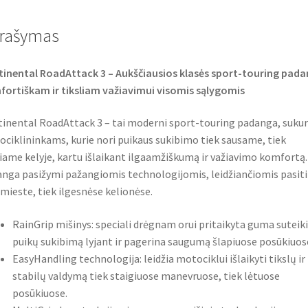
b
t
s
o
e
A
o
r
p
rašymas
k
p
inental RoadAttack 3 – Aukščiausios klasės sport-touring pad
ortiškam ir tiksliam važiavimui visomis sąlygomis
inental RoadAttack 3 – tai moderni sport-touring padanga, suku
ciklininkams, kurie nori puikaus sukibimo tiek sausame, tiek
iame kelyje, kartu išlaikant ilgaamžiškumą ir važiavimo komfortą.
nga pasižymi pažangiomis technologijomis, leidžiančiomis pasiti
 mieste, tiek ilgesnėse kelionėse.
RainGrip mišinys: speciali drėgnam orui pritaikyta guma suteik
puikų sukibimą lyjant ir pagerina saugumą šlapiuose posūkiuos
EasyHandling technologija: leidžia motociklui išlaikyti tikslų ir
stabilų valdymą tiek staigiuose manevruose, tiek lėtuose
posūkiuose.