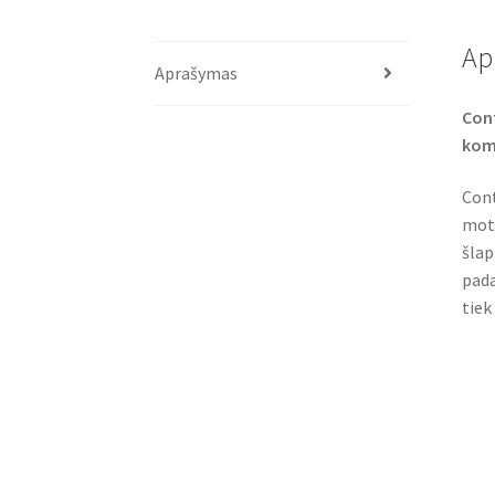
Ap
Aprašymas
Cont
komf
Cont
moto
šlap
pada
tiek