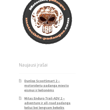
Naujausi įrašai
Dunlop ScootSmart 2 –
motorolerių padanga miesto
eismui ir kelionėms
Mitas Enduro Trail-ADV 2 –
adventure ir all-road padanga
keliui bei lengvam bekelės