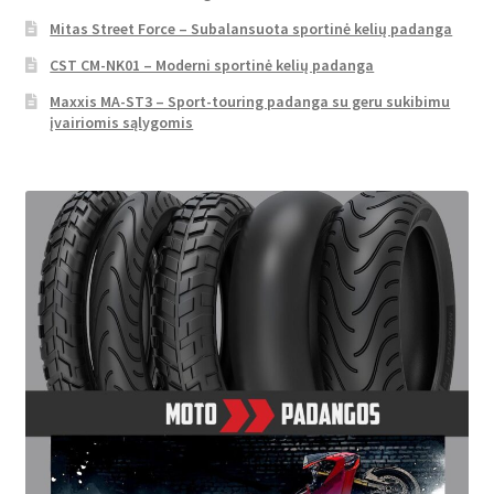
Mitas Street Force – Subalansuota sportinė kelių padanga
CST CM-NK01 – Moderni sportinė kelių padanga
Maxxis MA-ST3 – Sport-touring padanga su geru sukibimu
įvairiomis sąlygomis