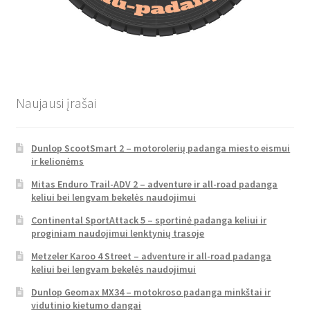
Naujausi įrašai
Dunlop ScootSmart 2 – motorolerių padanga miesto eismui
ir kelionėms
Mitas Enduro Trail-ADV 2 – adventure ir all-road padanga
keliui bei lengvam bekelės naudojimui
Continental SportAttack 5 – sportinė padanga keliui ir
proginiam naudojimui lenktynių trasoje
Metzeler Karoo 4 Street – adventure ir all-road padanga
keliui bei lengvam bekelės naudojimui
Dunlop Geomax MX34 – motokroso padanga minkštai ir
vidutinio kietumo dangai