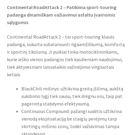
Continental RoadAttack 2 – Patikima sport-touring
padanga dinamiškam važiavimui asfaltu įvairiomis
sąlygomis
Continental RoadAttack 2 – tai sport-touring klasės
padanga, sukurta subalansuoti ilgaamžiškumą, komfortą
ir sportinį tikslumą. Ji puikiai tinka motociklininkams,
kurie ieško vienos padangos tiek kasdieniam naudojimui,
tiek aktyvesniam laisvalaikio važinėjimui vingiuotais
keliais.
BlackChili mišinys: užtikrina greitą įšilimą, aukštą
sukibimo lygį tiek sausu, tiek drėgnu oru, taip pat
pagerintą stabdymo efektyvumą.
Continuous Compound: pažangi sudėtis užtikrina
vienodą eksploataciją be staigių perėjimų tarp
skirtingų mišinio zonų, todėl važiavimas tampa
sklandesnis.