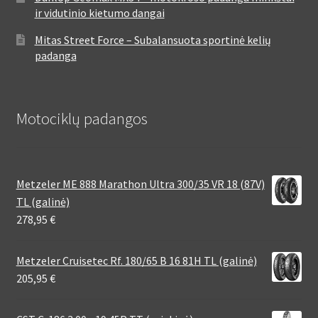
ir vidutinio kietumo dangai
Mitas Street Force – Subalansuota sportinė kelių
padanga
Motociklų padangos
Metzeler ME 888 Marathon Ultra 300/35 VR 18 (87V)
TL (galinė)
278,95
€
Metzeler Cruisetec Rf. 180/65 B 16 81H TL (galinė)
205,95
€