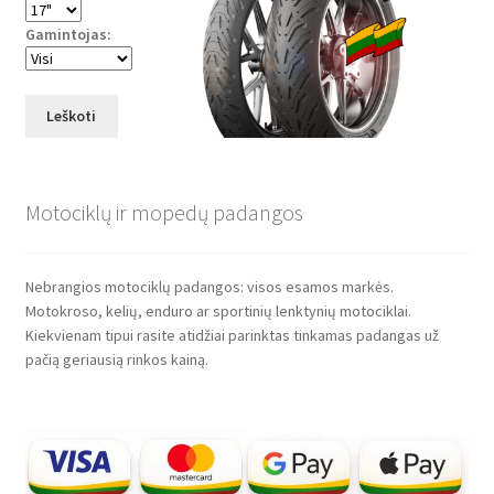
Gamintojas:
Leškoti
Motociklų ir mopedų padangos
Nebrangios motociklų padangos: visos esamos markės.
Motokroso, kelių, enduro ar sportinių lenktynių motociklai.
Kiekvienam tipui rasite atidžiai parinktas tinkamas padangas už
pačią geriausią rinkos kainą.