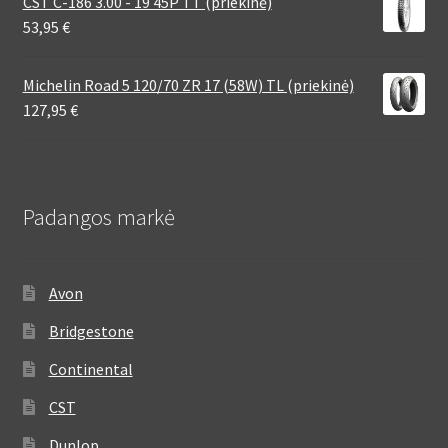
CST C-186 3.00 - 19 45P TT (priekinė)
53,95
€
Michelin Road 5 120/70 ZR 17 (58W) TL (priekinė)
127,95
€
Padangos markė
Avon
Bridgestone
Continental
CST
Dunlop