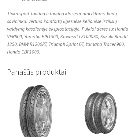
Tinka sport-touring ir touring klasės motociklams, kurių
savininkai vertina komfortą ilgesnėse kelionėse ir tikslų
valdymą kasdienėje eksploatacijoje. Puikiai derės su: Honda
VFR800, Yamaha FJR1300, Kawasaki Z1000SX, Suzuki Bandit
1250, BMW R1200RT, Triumph Sprint GT, Yamaha Tracer 900,
Honda CBF1000.
Panašūs produktai