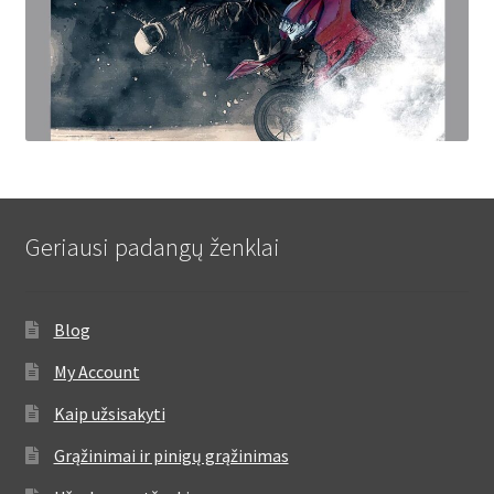
Geriausi padangų ženklai
Blog
My Account
Kaip užsisakyti
Grąžinimai ir pinigų grąžinimas