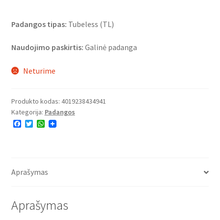
Padangos tipas:
Tubeless (TL)
Naudojimo paskirtis:
Galinė padanga
Neturime
Produkto kodas:
4019238434941
Kategorija:
Padangos
F
T
W
a
w
h
c
i
a
e
t
t
b
t
s
o
e
A
o
r
p
Aprašymas
k
p
Aprašymas