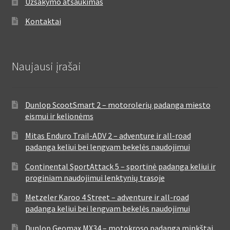
Užsakymo atšaukimas
Kontaktai
Naujausi įrašai
Dunlop ScootSmart 2 – motorolerių padanga miesto
eismui ir kelionėms
Mitas Enduro Trail-ADV 2 – adventure ir all-road
padanga keliui bei lengvam bekelės naudojimui
Continental SportAttack 5 – sportinė padanga keliui ir
proginiam naudojimui lenktynių trasoje
Metzeler Karoo 4 Street – adventure ir all-road
padanga keliui bei lengvam bekelės naudojimui
Dunlop Geomax MX34 – motokroso padanga minkštai