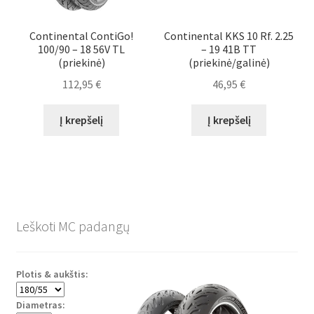
Continental ContiGo!
Continental KKS 10 Rf. 2.25
100/90 – 18 56V TL
– 19 41B TT
(priekinė)
(priekinė/galinė)
112,95
€
46,95
€
Į krepšelį
Į krepšelį
Leškoti MC padangų
Plotis & aukštis:
Diametras: