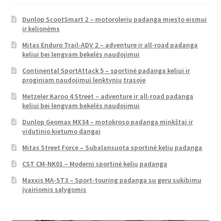
Dunlop ScootSmart 2 – motorolerių padanga miesto eismui
ir kelionėms
Mitas Enduro Trail-ADV 2 – adventure ir all-road padanga
keliui bei lengvam bekelės naudojimui
Continental SportAttack 5 – sportinė padanga keliui ir
proginiam naudojimui lenktynių trasoje
Metzeler Karoo 4 Street – adventure ir all-road padanga
keliui bei lengvam bekelės naudojimui
Dunlop Geomax MX34 – motokroso padanga minkštai ir
vidutinio kietumo dangai
Mitas Street Force – Subalansuota sportinė kelių padanga
CST CM-NK01 – Moderni sportinė kelių padanga
Maxxis MA-ST3 – Sport-touring padanga su geru sukibimu
įvairiomis sąlygomis