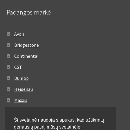
Padangos markė
Avon
Bridgestone
Continental
CST
Dunlop
Heidenau
Maxxis
Metzeler
Ši svetainė naudoja slapukus, kad užtikrintų
Michelin
geriausią patirtį mūsų svetainėje.