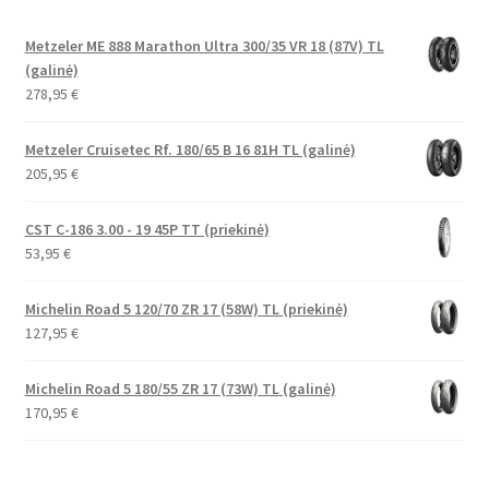
Metzeler ME 888 Marathon Ultra 300/35 VR 18 (87V) TL
(galinė)
278,95
€
Metzeler Cruisetec Rf. 180/65 B 16 81H TL (galinė)
205,95
€
CST C-186 3.00 - 19 45P TT (priekinė)
53,95
€
Michelin Road 5 120/70 ZR 17 (58W) TL (priekinė)
127,95
€
Michelin Road 5 180/55 ZR 17 (73W) TL (galinė)
170,95
€