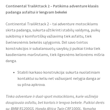
Continental TrailAttack 2 – Patikima adventure klasės
padanga asfaltui ir lengvam bekelei
Continental TrailAttack 2 – tai adventure motociklams
skirta padanga, sukurta užtikrinti stabilų valdymą, puikų
sukibimą ir komfortišką važiavimą tiek asfaltu, tiek
švelnesnėmis bekelės sąlygomis. Dėl savo tvirtos
konstrukcijos ir subalansuotų savybių ji puikiai tinka tiek
kasdieniams maršrutams, tiek ilgesnėms kelionėms mišria
danga.
Stabili karkaso konstrukcija: sukurta nuolatiniam
kontaktui su keliu net važiuojant nelygia danga ar
su pilna apkrova.
Tinka adventure ir dual-sport motociklams, kurie važinėja
daugiausia asfaltu, bet kartais ir lengva bekele. Puikiai derės
su: BMW R1200GS, Honda Africa Twin CRF1000L, Yamaha