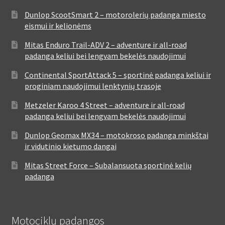
Dunlop ScootSmart 2 – motorolerių padanga miesto
eismui ir kelionėms
Mitas Enduro Trail-ADV 2 – adventure ir all-road
padanga keliui bei lengvam bekelės naudojimui
Continental SportAttack 5 – sportinė padanga keliui ir
proginiam naudojimui lenktynių trasoje
Metzeler Karoo 4 Street – adventure ir all-road
padanga keliui bei lengvam bekelės naudojimui
Dunlop Geomax MX34 – motokroso padanga minkštai
ir vidutinio kietumo dangai
Mitas Street Force – Subalansuota sportinė kelių
padanga
Motociklų padangos