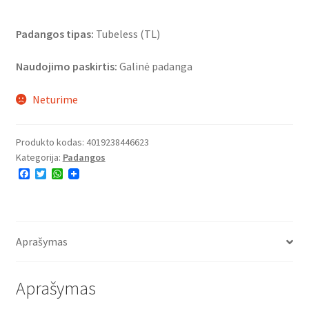
Padangos tipas:
Tubeless (TL)
Naudojimo paskirtis:
Galinė padanga
Neturime
Produkto kodas:
4019238446623
Kategorija:
Padangos
F
T
W
a
w
h
c
i
a
e
t
t
b
t
s
o
e
A
o
r
p
Aprašymas
k
p
Aprašymas