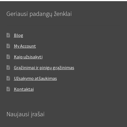
Geriausi padangų ženklai
Blog
My Account
Kaip užsisakyti
Grąžinimai ir pinigų grąžinimas
Užsakymo atšaukimas
Kontaktai
Naujausi įrašai