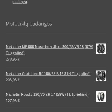
padanga
Motociklų padangos
Metzeler ME 888 Marathon Ultra 300/35 VR 18 (87V)
TL (galinė)
278,95
€
Metzeler Cruisetec Rf. 180/65 B 16 81H TL (galinė)
205,95
€
Michelin Road 5 120/70 ZR 17 (58W) TL (priekinė)
127,95
€