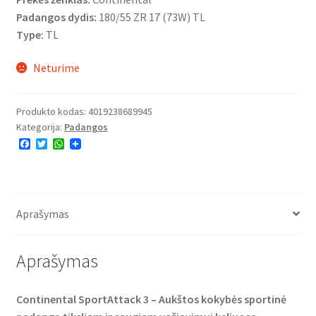
Padangos dydis:
180/55 ZR 17 (73W) TL
Type:
TL
Neturime
Produkto kodas:
4019238689945
Kategorija:
Padangos
F
T
W
a
w
h
c
i
a
e
t
t
b
t
s
o
e
A
o
r
p
Aprašymas
k
p
Aprašymas
Continental SportAttack 3 – Aukštos kokybės sportinė