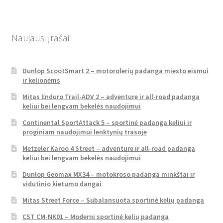
Naujausi įrašai
Dunlop ScootSmart 2 – motorolerių padanga miesto eismui
ir kelionėms
Mitas Enduro Trail-ADV 2 – adventure ir all-road padanga
keliui bei lengvam bekelės naudojimui
Continental SportAttack 5 – sportinė padanga keliui ir
proginiam naudojimui lenktynių trasoje
Metzeler Karoo 4 Street – adventure ir all-road padanga
keliui bei lengvam bekelės naudojimui
Dunlop Geomax MX34 – motokroso padanga minkštai ir
vidutinio kietumo dangai
Mitas Street Force – Subalansuota sportinė kelių padanga
CST CM-NK01 – Moderni sportinė kelių padanga