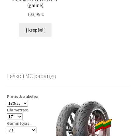
(galinė)
103,95
€
Į krepšelį
Leškoti MC padangų
Plotis & aukštis:
Diametras:
Gamintojas: