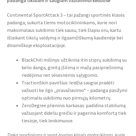
padanga tiksliam ir saugiam važiavimui keliuose
Continental SportAttack 3 – tai pažangi sportinės klasės
padanga, sukurta tiems motociklininkams, kurie nori
maksimalaus sukibimo tiek sausu, tiek šlapiu oru, kartu
išlaikant tikslų valdymą ir ilgaamžiškumą kasdienėje bei
dinamiškoje eksploatacijoje.
BlackChili mišinys: užtikrina itin stiprų sukibimą su
kelio danga, greitą įšilimą ir mažą pasipriešinimą
riedėjimui net vėsesnėmis sąlygomis.
TractionSkin paviršius: leidžia saugiai pradėti
važiuoti be ilgo „pravažiavimo“ – padanga pasižymi
optimaliu sukibimu nuo pirmųjų kilometrų.
ZeroDegree plieninis karkasas: padidina stabilumą
važiuojant dideliu greičiu ir pagerina komfortą tiek
tiesioje, tiek lenkimuose.
Tinka sportiniams ir sport-touring klasės motociklams, kurie