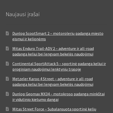
Naujausi įrašai
Dunlop ScootSmart 2 – motorolerių padanga miesto
eismui ir kelionėms
Mitas Enduro Trail-ADV 2 – adventure ir all-road
padanga keliui bei lengvam bekelės naudojimui
Continental SportAttack 5 – sportinė padanga keliui ir
proginiam naudojimui lenktynių trasoje
Metzeler Karoo 4 Street – adventure ir all-road
padanga keliui bei lengvam bekelės naudojimui
Dunlop Geomax MX34 – motokroso padanga minkštai
ir vidutinio kietumo dangai
Mitas Street Force – Subalansuota sportinė kelių