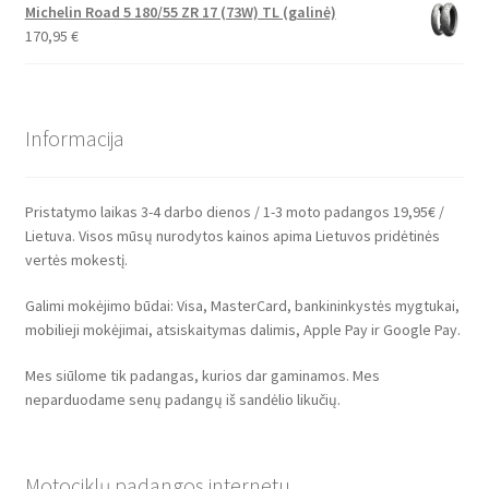
Michelin Road 5 180/55 ZR 17 (73W) TL (galinė)
170,95
€
Informacija
Pristatymo laikas 3-4 darbo dienos / 1-3 moto padangos 19,95€ /
Lietuva. Visos mūsų nurodytos kainos apima Lietuvos pridėtinės
vertės mokestį.
Galimi mokėjimo būdai: Visa, MasterCard, bankininkystės mygtukai,
mobilieji mokėjimai, atsiskaitymas dalimis, Apple Pay ir Google Pay.
Mes siūlome tik padangas, kurios dar gaminamos. Mes
neparduodame senų padangų iš sandėlio likučių.
Motociklų padangos internetu