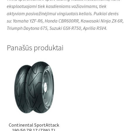
eksploatuojami tiek kasdieniams važiavimams, tiek
aktyviam pasivažinėjimui vingiuotais keliais. Puikiai derės
su: Yamaha YZF-R6, Honda CBR600RR, Kawasaki Ninja ZX-6R,
Triumph Daytona 675, Suzuki GSX-R750, Aprilia RSV4.
Panašūs produktai
Continental SportAttack
190/50 ZR 17 (73W) TL