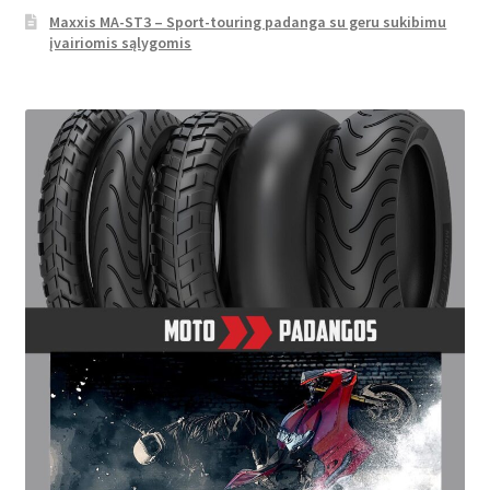
Maxxis MA-ST3 – Sport-touring padanga su geru sukibimu
įvairiomis sąlygomis