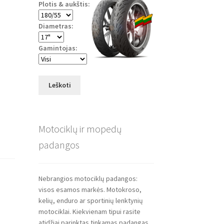
Plotis & aukštis:
Diametras:
Gamintojas:
Leškoti
Motociklų ir mopedų
padangos
Nebrangios motociklų padangos:
visos esamos markės. Motokroso,
kelių, enduro ar sportinių lenktynių
motociklai. Kiekvienam tipui rasite
atidžiai parinktas tinkamas padangas