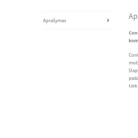
Ap
Aprašymas
Cont
komf
Cont
moto
šlap
pada
tiek