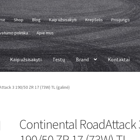
me
Shop
Blog
Kaip užsisakyti
Krepšelis
Prisijungti
vatumo politika
Apie mus
Kaip užsisakyti
Testų
Brand
Kontaktai
ttack 3 190/50 ZR 17 (73W) TL (galinė)
Continental RoadAttack 
190/50 ZR 17 (73W) TL