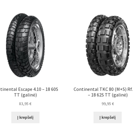
tinental Escape 4.10 – 18 60S
Continental TKC 80 (M+S) Rf.
TT (galinė)
– 18 62S TT (galinė)
83,95
€
99,95
€
Į krepšelį
Į krepšelį