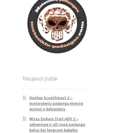
Naujausi įrašai
Dunlop ScootSmart 2 –
motorolerių padanga miesto
eismui ir kelionėms
Mitas Enduro Trail-ADV 2 –
adventure ir all-road padanga
keliui bei lengvam bekelės