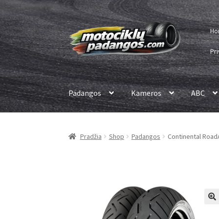
Pereiti
Pereiti
Ho
prie
prie
meniu
turinio
Pri
Padangos
Kameros
ABC
Pradžia
Shop
Padangos
Continental RoadA