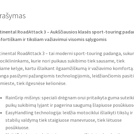
b
t
s
o
e
A
o
r
p
rašymas
k
p
inental RoadAttack 3 – Aukščiausios klasės sport-touring pad
ortiškam ir tiksliam važiavimui visomis sąlygomis
inental RoadAttack 3 – tai moderni sport-touring padanga, suku
ciklininkams, kurie nori puikaus sukibimo tiek sausame, tiek
iame kelyje, kartu išlaikant ilgaamžiškumą ir važiavimo komfortą.
nga pasižymi pažangiomis technologijomis, leidžiančiomis pasiti
 mieste, tiek ilgesnėse kelionėse.
RainGrip mišinys: speciali drėgnam orui pritaikyta guma suteik
puikų sukibimą lyjant ir pagerina saugumą šlapiuose posūkiuos
EasyHandling technologija: leidžia motociklui išlaikyti tikslų ir
stabilų valdymą tiek staigiuose manevruose, tiek lėtuose
posūkiuose.