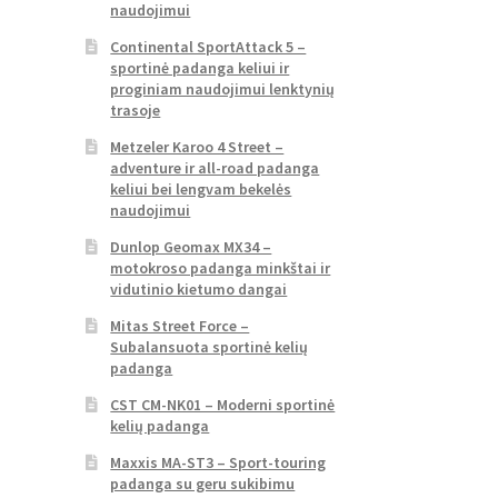
naudojimui
Continental SportAttack 5 –
sportinė padanga keliui ir
proginiam naudojimui lenktynių
trasoje
Metzeler Karoo 4 Street –
adventure ir all-road padanga
keliui bei lengvam bekelės
naudojimui
Dunlop Geomax MX34 –
motokroso padanga minkštai ir
vidutinio kietumo dangai
Mitas Street Force –
Subalansuota sportinė kelių
padanga
CST CM-NK01 – Moderni sportinė
kelių padanga
Maxxis MA-ST3 – Sport-touring
padanga su geru sukibimu