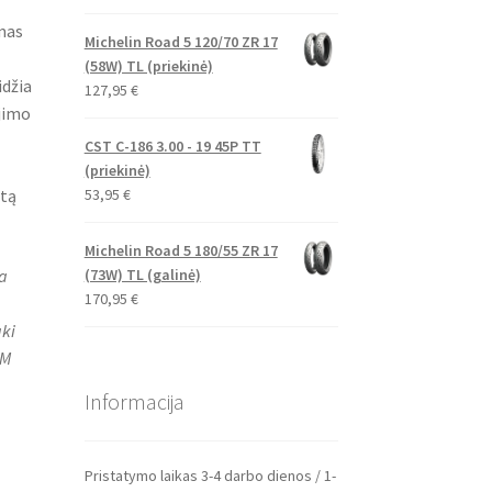
mas
Michelin Road 5 120/70 ZR 17
(58W) TL (priekinė)
idžia
127,95
€
ėjimo
CST C-186 3.00 - 19 45P TT
(priekinė)
53,95
€
rtą
Michelin Road 5 180/55 ZR 17
ja
(73W) TL (galinė)
170,95
€
ki
TM
Informacija
Pristatymo laikas 3-4 darbo dienos / 1-