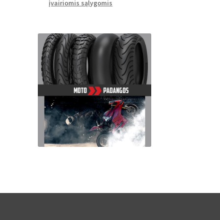
įvairiomis sąlygomis