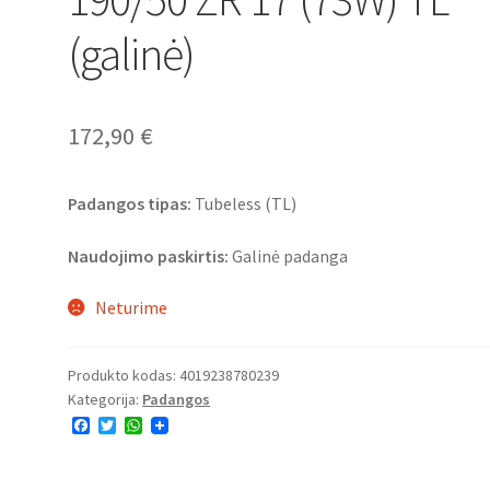
(galinė)
172,90
€
Padangos tipas:
Tubeless (TL)
Naudojimo paskirtis:
Galinė padanga
Neturime
Produkto kodas:
4019238780239
Kategorija:
Padangos
F
T
W
a
w
h
c
i
a
e
t
t