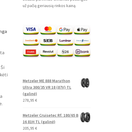
už pačią geriausią rinkos kainą.
anga
rta
 Ši
kėti
Metzeler ME 888 Marathon
Ultra 300/35 VR 18 (87V) TL
(galinė)
ia
278,95
€
e.
Metzeler Cruisetec Rf. 180/65 B
16 81H TL (galinė)
205,95
€