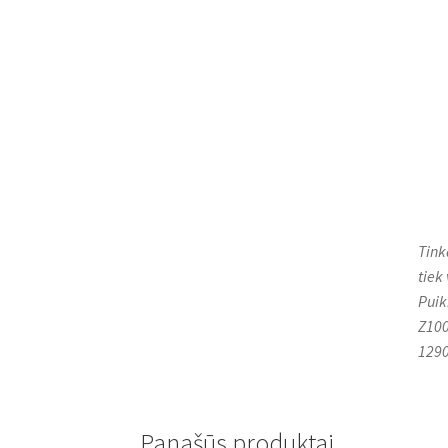
Tink
tiek
Puik
Z100
1290
Panašūs produktai