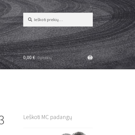
Ieškoti:
Ieškoti
0,00
€
0 prekių
3
Leškoti MC padangų