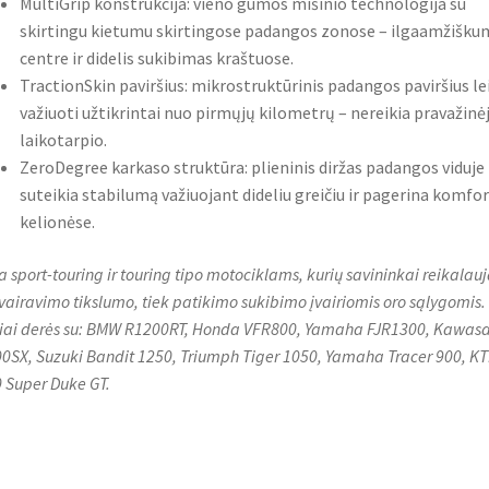
MultiGrip konstrukcija: vieno gumos mišinio technologija su
skirtingu kietumu skirtingose padangos zonose – ilgaamžišku
centre ir didelis sukibimas kraštuose.
TractionSkin paviršius: mikrostruktūrinis padangos paviršius le
važiuoti užtikrintai nuo pirmųjų kilometrų – nereikia pravažin
laikotarpio.
ZeroDegree karkaso struktūra: plieninis diržas padangos viduje
suteikia stabilumą važiuojant dideliu greičiu ir pagerina komfo
kelionėse.
a sport-touring ir touring tipo motociklams, kurių savininkai reikalau
 vairavimo tikslumo, tiek patikimo sukibimo įvairiomis oro sąlygomis.
iai derės su: BMW R1200RT, Honda VFR800, Yamaha FJR1300, Kawasa
0SX, Suzuki Bandit 1250, Triumph Tiger 1050, Yamaha Tracer 900, K
 Super Duke GT.