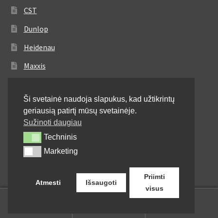
CST
Dunlop
Heidenau
Maxxis
Metzeler
Ši svetainė naudoja slapukus, kad užtikrintų
Michelin
geriausią patirtį mūsų svetainėje.
Mitas
Sužinoti daugiau
Techninis
Techninis
Pirelli
Marketing
Marketing
Shinko
Priimti
Atmesti
Išsaugoti
visus
0
Ieškoti:
Ieškoti