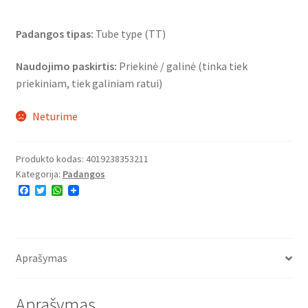
Padangos tipas:
Tube type (TT)
Naudojimo paskirtis:
Priekinė / galinė (tinka tiek
priekiniam, tiek galiniam ratui)
Neturime
Produkto kodas:
4019238353211
Kategorija:
Padangos
F
T
W
a
w
h
c
i
a
e
t
t
b
t
s
o
e
A
o
r
p
Aprašymas
k
p
Aprašymas