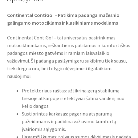
Continental ContiGo! – Patikima padanga mažesnio
galingumo motociklams ir klasikiniams modeliams
Continental ContiGo! – tai universalus pasirinkimas
motociklininkams, ieškantiems patikimos ir komfortiškos
padangos miesto gatvėms ir ramiam laisvalaikio
važiavimui. Ši padanga pasižymi geru sukibimu tiek sausu,
tiek drėgnu oru, bei tolygiu dėvėjimusi ilgalaikiam
naudojimui.
Protektoriaus raštas: užtikrina gerą stabilumą
tiesioje atkarpoje ir efektyviai šalina vandenį nuo
kelio dangos.
Sustiprintas karkasas: pagerina atsparumą
pažeidimams ir padidina važiavimo komfortą
įvairiomis sąlygomis.
Ilgaamžiškumas: tolygus gumos dėvėjimasis padeda