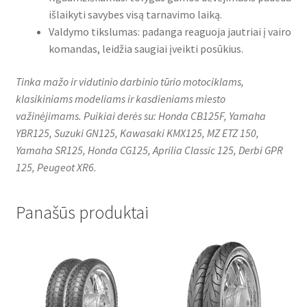
išlaikyti savybes visą tarnavimo laiką.
Valdymo tikslumas: padanga reaguoja jautriai į vairo
komandas, leidžia saugiai įveikti posūkius.
Tinka mažo ir vidutinio darbinio tūrio motociklams,
klasikiniams modeliams ir kasdieniams miesto
važinėjimams. Puikiai derės su: Honda CB125F, Yamaha
YBR125, Suzuki GN125, Kawasaki KMX125, MZ ETZ 150,
Yamaha SR125, Honda CG125, Aprilia Classic 125, Derbi GPR
125, Peugeot XR6.
Panašūs produktai