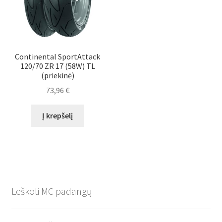
Continental SportAttack
120/70 ZR 17 (58W) TL
(priekinė)
73,96
€
Į krepšelį
Leškoti MC padangų