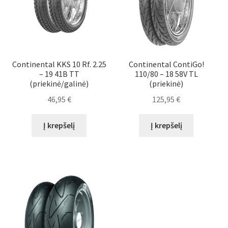
Continental KKS 10 Rf. 2.25
Continental ContiGo!
– 19 41B TT
110/80 – 18 58V TL
(priekinė/galinė)
(priekinė)
46,95
€
125,95
€
Į krepšelį
Į krepšelį