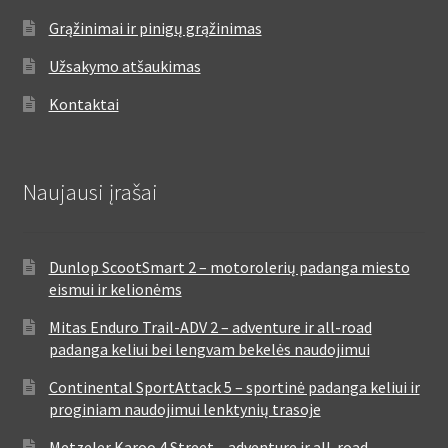
Grąžinimai ir pinigų grąžinimas
Užsakymo atšaukimas
Kontaktai
Naujausi įrašai
Dunlop ScootSmart 2 – motorolerių padanga miesto
eismui ir kelionėms
Mitas Enduro Trail-ADV 2 – adventure ir all-road
padanga keliui bei lengvam bekelės naudojimui
Continental SportAttack 5 – sportinė padanga keliui ir
proginiam naudojimui lenktynių trasoje
Metzeler Karoo 4 Street – adventure ir all-road