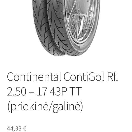
Continental ContiGo! Rf.
2.50 – 17 43P TT
(priekinė/galinė)
44,33
€