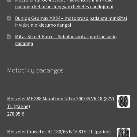
padanga keliui bei lengvam bekelės naudojimui
Dunlop Geomax MX34 – motokroso padanga minkštai
ir vidutinio kietumo dangai
Mitas Street Force – Subalansuota sportinė kelių
padanga
Motociklų padangos
Metzeler ME 888 Marathon Ultra 300/35 VR 18 (87V)
TL (galinė)
278,95
€
Metzeler Cruisetec Rf. 180/65 B 16 81H TL (galinė)