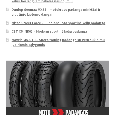
keliui bei lengvam bekelės naudojimui
Dunlop Geomax MX34 – motokroso padanga minkštai ir
vidutinio kietumo dangai
Mitas Street Force – Subalansuota sportinė kelių padanga
CST CM-NK01 – Moderni sportinė kelių padanga
Maxxis MA-ST3 – Sport-touring padanga su geru sukibimu
įvairiomis sąlygomis