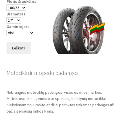
Plotis & aukštis:
Diametras:
Gamintojas:
Leškoti
Motociklų ir mopedų padangos
Nebrangios motociklų padangos: visos esamos markės.
Motokroso, kelių, enduro ar sportinių lenktynių motociklai.
Kiekvienam tipui rasite atidžiai parinktas tinkamas padangas už
pačią geriausią rinkos kainą.