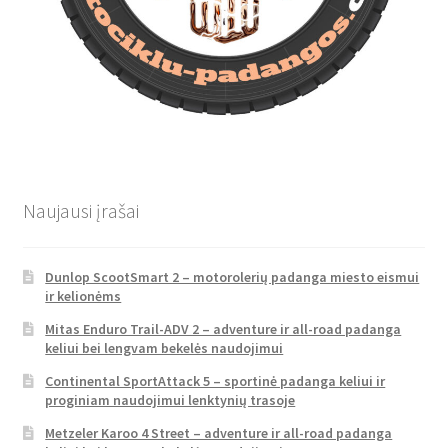
Naujausi įrašai
Dunlop ScootSmart 2 – motorolerių padanga miesto eismui
ir kelionėms
Mitas Enduro Trail-ADV 2 – adventure ir all-road padanga
keliui bei lengvam bekelės naudojimui
Continental SportAttack 5 – sportinė padanga keliui ir
proginiam naudojimui lenktynių trasoje
Metzeler Karoo 4 Street – adventure ir all-road padanga