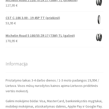
Michelin Road 5 120/70 ZR 17 (58W) TL (priekinė)
127,95
€
CST C-186 3.00 - 19 45P TT (priekinė)
53,95
€
Michelin Road 5 180/55 ZR 17 (73W) TL (galinė)
170,95
€
Informacija
Pristatymo laikas 3-4 darbo dienos / 1-3 moto padangos 19,95€ /
Lietuva. Visos mūsų nurodytos kainos apima Lietuvos pridėtinės
vertės mokestį.
Galimi mokėjimo būdai: Visa, MasterCard, bankininkystės mygtukai,
mobilieji mokėjimai, atsiskaitymas dalimis, Apple Pay ir Google Pay.