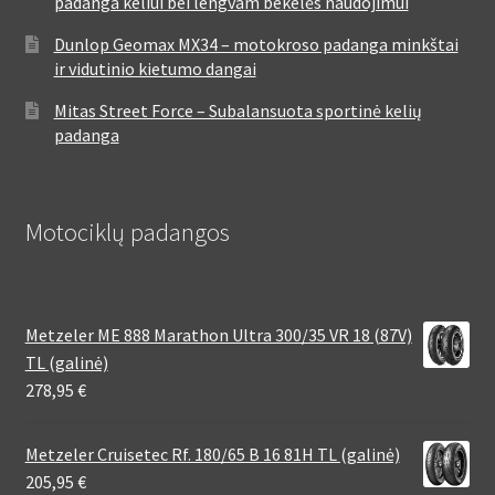
padanga keliui bei lengvam bekelės naudojimui
Dunlop Geomax MX34 – motokroso padanga minkštai
ir vidutinio kietumo dangai
Mitas Street Force – Subalansuota sportinė kelių
padanga
Motociklų padangos
Metzeler ME 888 Marathon Ultra 300/35 VR 18 (87V)
TL (galinė)
278,95
€
Metzeler Cruisetec Rf. 180/65 B 16 81H TL (galinė)
205,95
€