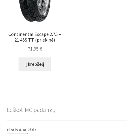
Continental Escape 2.75 –
21 45S TT (priekinė)
71,95
€
Į krepšelį
Leškoti MC padangų
Plotis & aukštis: