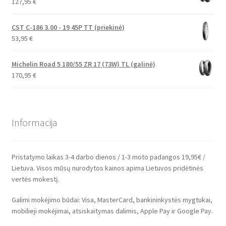
127,95
€
CST C-186 3.00 - 19 45P TT (priekinė)
53,95
€
Michelin Road 5 180/55 ZR 17 (73W) TL (galinė)
170,95
€
Informacija
Pristatymo laikas 3-4 darbo dienos / 1-3 moto padangos 19,95€ /
Lietuva. Visos mūsų nurodytos kainos apima Lietuvos pridėtinės
vertės mokestį.
Galimi mokėjimo būdai: Visa, MasterCard, bankininkystės mygtukai,
mobilieji mokėjimai, atsiskaitymas dalimis, Apple Pay ir Google Pay.