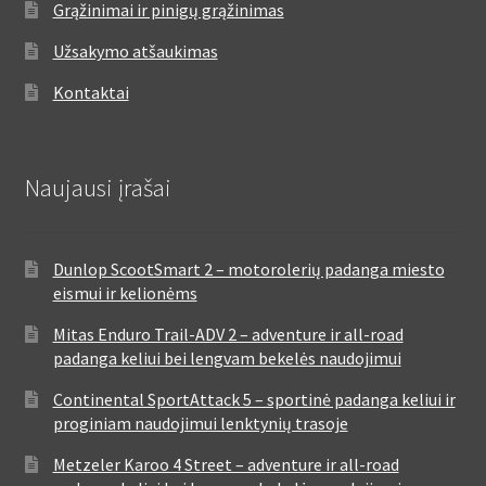
Grąžinimai ir pinigų grąžinimas
Užsakymo atšaukimas
Kontaktai
Naujausi įrašai
Dunlop ScootSmart 2 – motorolerių padanga miesto
eismui ir kelionėms
Mitas Enduro Trail-ADV 2 – adventure ir all-road
padanga keliui bei lengvam bekelės naudojimui
Continental SportAttack 5 – sportinė padanga keliui ir
proginiam naudojimui lenktynių trasoje
Metzeler Karoo 4 Street – adventure ir all-road