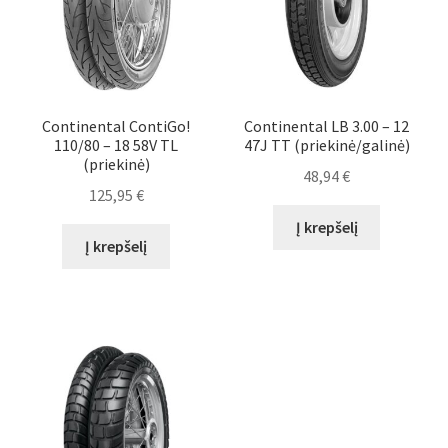
Continental ContiGo!
Continental LB 3.00 – 12
110/80 – 18 58V TL
47J TT (priekinė/galinė)
(priekinė)
48,94
€
125,95
€
Į krepšelį
Į krepšelį