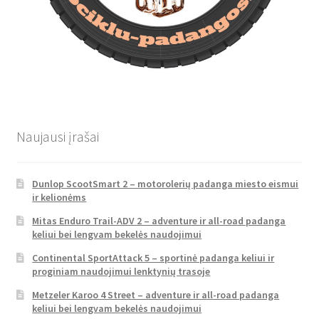
Naujausi įrašai
Dunlop ScootSmart 2 – motorolerių padanga miesto eismui
ir kelionėms
Mitas Enduro Trail-ADV 2 – adventure ir all-road padanga
keliui bei lengvam bekelės naudojimui
Continental SportAttack 5 – sportinė padanga keliui ir
proginiam naudojimui lenktynių trasoje
Metzeler Karoo 4 Street – adventure ir all-road padanga
keliui bei lengvam bekelės naudojimui