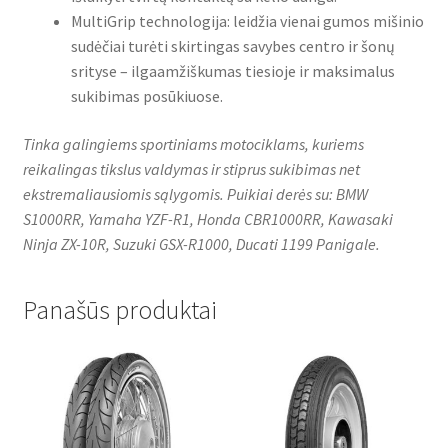
MultiGrip technologija: leidžia vienai gumos mišinio
sudėčiai turėti skirtingas savybes centro ir šonų
srityse – ilgaamžiškumas tiesioje ir maksimalus
sukibimas posūkiuose.
Tinka galingiems sportiniams motociklams, kuriems
reikalingas tikslus valdymas ir stiprus sukibimas net
ekstremaliausiomis sąlygomis. Puikiai derės su: BMW
S1000RR, Yamaha YZF-R1, Honda CBR1000RR, Kawasaki
Ninja ZX-10R, Suzuki GSX-R1000, Ducati 1199 Panigale.
Panašūs produktai