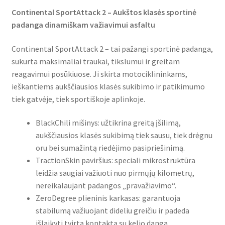
Continental SportAttack 2 – Aukštos klasės sportinė
padanga dinamiškam važiavimui asfaltu
Continental SportAttack 2 – tai pažangi sportinė padanga,
sukurta maksimaliai traukai, tikslumui ir greitam
reagavimui posūkiuose. Ji skirta motociklininkams,
ieškantiems aukščiausios klasės sukibimo ir patikimumo
tiek gatvėje, tiek sportiškoje aplinkoje.
BlackChili mišinys: užtikrina greitą įšilimą,
aukščiausios klasės sukibimą tiek sausu, tiek drėgnu
oru bei sumažintą riedėjimo pasipriešinimą.
TractionSkin paviršius: speciali mikrostruktūra
leidžia saugiai važiuoti nuo pirmųjų kilometrų,
nereikalaujant padangos „pravažiavimo“.
ZeroDegree plieninis karkasas: garantuoja
stabilumą važiuojant dideliu greičiu ir padeda
išlaikyti tvirtą kontaktą su kelio danga.