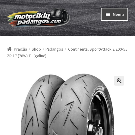
Pereiti
Pereiti
Meniu
prie
prie
meniu
turinio
Išskleist
Padangos
sub-
Pradžia
Shop
Padangos
Continental SportAttack 2 200/55
menu
Išskleist
Kameros
ZR 17 (78W) TL (galinė)
sub-
menu
Išskleist
ABC
sub-
menu
Kaip užsisakyti
Testų
Išskleist
Brand
sub-
menu
Kontaktai