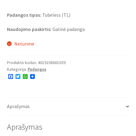
Padangos tipas:
Tubeless (TL)
Naudojimo paskirtis:
Galinė padanga
Neturime
Produkto kodas:
4019238601039
Kategorija:
Padangos
F
T
W
a
w
h
c
i
a
e
t
t
b
t
s
o
e
A
o
r
p
Aprašymas
k
p
Aprašymas