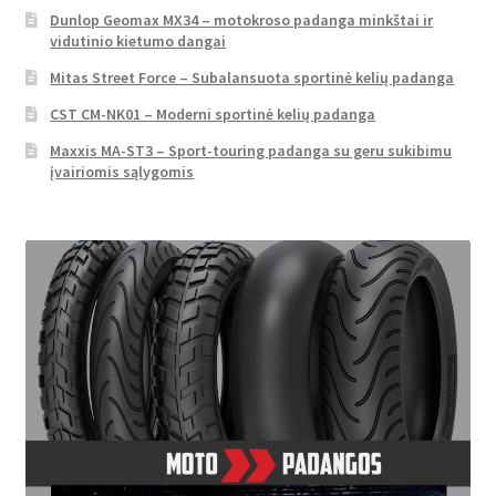
Dunlop Geomax MX34 – motokroso padanga minkštai ir
vidutinio kietumo dangai
Mitas Street Force – Subalansuota sportinė kelių padanga
CST CM-NK01 – Moderni sportinė kelių padanga
Maxxis MA-ST3 – Sport-touring padanga su geru sukibimu
įvairiomis sąlygomis