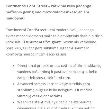
Continental ContiStreet – Patikima kelio padanga
mažesnio galingumo motociklams ir kasdieniam
naudojimui
Continental ContiStreet – tai moderni kelių padanga,
skirta motociklams su mažesnio ar vidutinio darbinio tūrio
varikliais. Ji sukurta atsižvelgiant į kasdienio važiavimo
poreikius, siūlant gerą sukibimą, ilgaamžiškumą ir
komfortą miesto ir užmiesčio keliais.
Directional protektoriaus raštas: užtikrina sklandų
vandens pašalinimą ir pastovų kontaktą su kelio
danga tiek sausu, tiek šlapiu oru.
Advanced carcass konstrukcija: suteikia gerą
stabilumą, sugeria kelio nelygumus ir mažina
vibraciją važiuojant asfaltu.
Wear-Resistant mišinys: padidina atsparumą
dėvėjimuisi ir išlaiko optimalų sukibimą net po