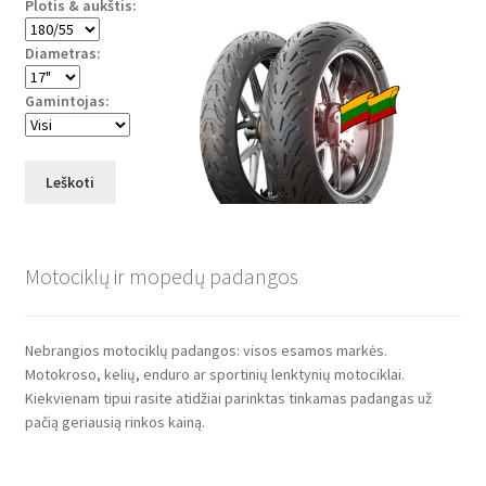
Plotis & aukštis:
Diametras:
Gamintojas:
Leškoti
Motociklų ir mopedų padangos
Nebrangios motociklų padangos: visos esamos markės.
Motokroso, kelių, enduro ar sportinių lenktynių motociklai.
Kiekvienam tipui rasite atidžiai parinktas tinkamas padangas už
pačią geriausią rinkos kainą.