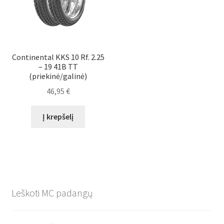
Continental KKS 10 Rf. 2.25
– 19 41B TT
(priekinė/galinė)
46,95
€
Į krepšelį
Leškoti MC padangų