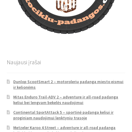
Naujausi įrašai
Dunlop ScootSmart 2 – motorolerių padanga miesto eismui
ir kelionėms
Mitas Enduro Trail-ADV 2 – adventure ir all-road padanga
keliui bei lengvam bekelės naudojimui
Continental SportAttack 5 – sportinė padanga keliui ir
proginiam naudojimui lenktynių trasoje
Metzeler Karoo 4 Street – adventure ir all-road padanga