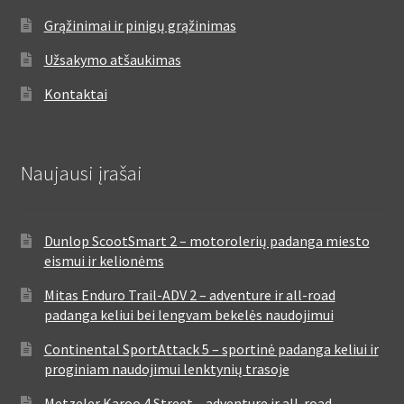
Grąžinimai ir pinigų grąžinimas
Užsakymo atšaukimas
Kontaktai
Naujausi įrašai
Dunlop ScootSmart 2 – motorolerių padanga miesto
eismui ir kelionėms
Mitas Enduro Trail-ADV 2 – adventure ir all-road
padanga keliui bei lengvam bekelės naudojimui
Continental SportAttack 5 – sportinė padanga keliui ir
proginiam naudojimui lenktynių trasoje
Metzeler Karoo 4 Street – adventure ir all-road