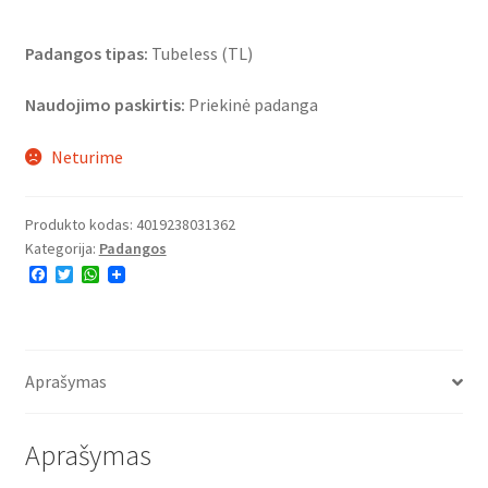
Padangos tipas:
Tubeless (TL)
Naudojimo paskirtis:
Priekinė padanga
Neturime
Produkto kodas:
4019238031362
Kategorija:
Padangos
F
T
W
a
w
h
c
i
a
e
t
t
b
t
s
o
e
A
o
r
p
Aprašymas
k
p
Aprašymas