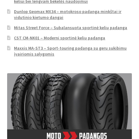
keliui bei lengvam bekelės naudojimui
Dunlop Geomax MX34 – motokroso padanga minkštai ir
vidutinio kietumo dangai
Mitas Street Force – Subalansuota sportinė kelių padanga
CST CM-NK01 – Moderni sportinė kelių padanga
Maxxis MA-ST3 – Sport-touring padanga su geru sukibimu
įvairiomis sąlygomis