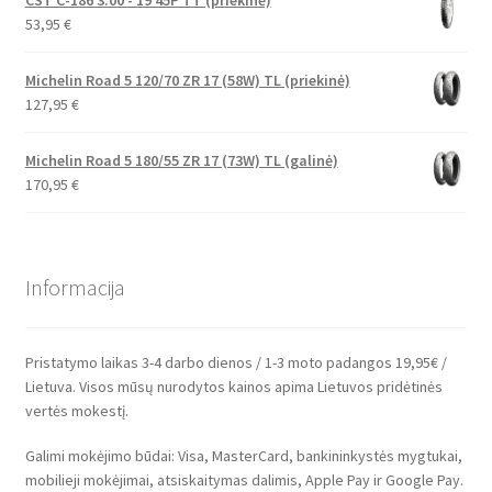
CST C-186 3.00 - 19 45P TT (priekinė)
53,95
€
Michelin Road 5 120/70 ZR 17 (58W) TL (priekinė)
127,95
€
Michelin Road 5 180/55 ZR 17 (73W) TL (galinė)
170,95
€
Informacija
Pristatymo laikas 3-4 darbo dienos / 1-3 moto padangos 19,95€ /
Lietuva. Visos mūsų nurodytos kainos apima Lietuvos pridėtinės
vertės mokestį.
Galimi mokėjimo būdai: Visa, MasterCard, bankininkystės mygtukai,
mobilieji mokėjimai, atsiskaitymas dalimis, Apple Pay ir Google Pay.