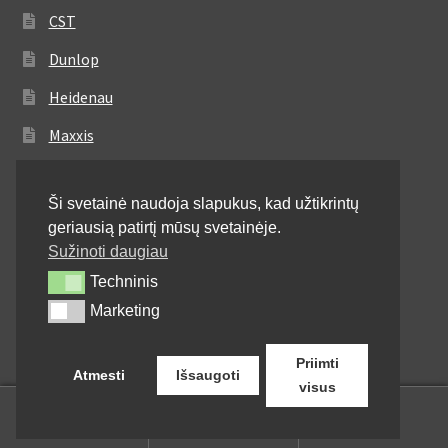
CST
Dunlop
Heidenau
Maxxis
Metzeler
Ši svetainė naudoja slapukus, kad užtikrintų
Michelin
geriausią patirtį mūsų svetainėje.
Mitas
Sužinoti daugiau
Techninis
Techninis
Pirelli
Marketing
Marketing
Shinko
Priimti
Atmesti
Išsaugoti
visus
0
Ieškoti:
Ieškoti