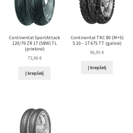
Continental SportAttack
Continental TKC 80 (M+S)
120/70 ZR 17 (58W) TL
5.10 – 17 67S TT (galinė)
(priekinė)
96,95
€
73,96
€
Į krepšelį
Į krepšelį