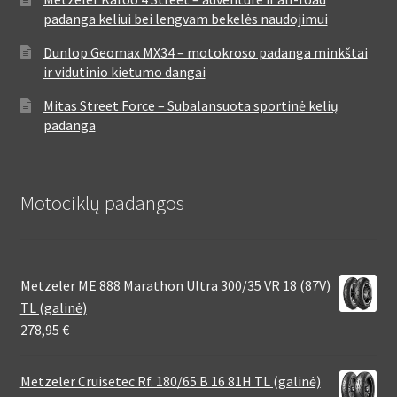
padanga keliui bei lengvam bekelės naudojimui
Dunlop Geomax MX34 – motokroso padanga minkštai
ir vidutinio kietumo dangai
Mitas Street Force – Subalansuota sportinė kelių
padanga
Motociklų padangos
Metzeler ME 888 Marathon Ultra 300/35 VR 18 (87V)
TL (galinė)
278,95
€
Metzeler Cruisetec Rf. 180/65 B 16 81H TL (galinė)