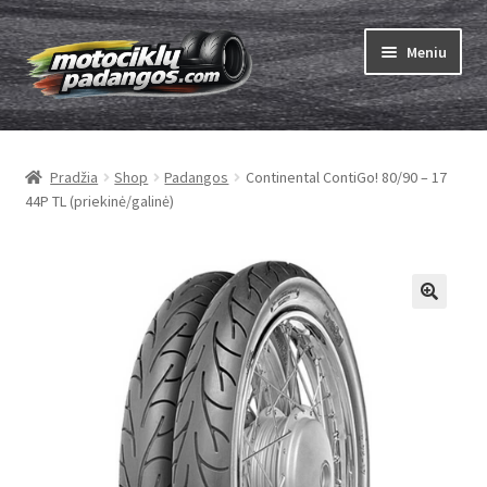
Pereiti
Pereiti
Meniu
prie
prie
meniu
turinio
Išskleist
Padangos
sub-
Pradžia
Shop
Padangos
Continental ContiGo! 80/90 – 17
menu
Išskleist
Kameros
44P TL (priekinė/galinė)
sub-
menu
Išskleist
ABC
sub-
menu
Kaip užsisakyti
Testų
Išskleist
Brand
sub-
menu
Kontaktai