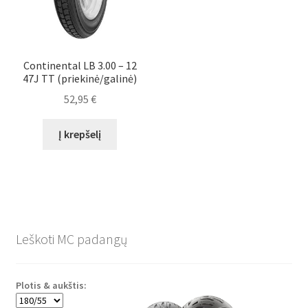
Continental LB 3.00 – 12
47J TT (priekinė/galinė)
52,95
€
Į krepšelį
Leškoti MC padangų
Plotis & aukštis: