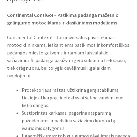
Continental ContiGo! – Patikima padanga mažesnio
galingumo motociklams ir klasikiniams modeliams
Continental ContiGo! – tai universalus pasirinkimas
motociklininkams, ieškantiems patikimos ir komfortiškos
padangos miesto gatvėms ir ramiam laisvalaikio
važiavimui. Ši padanga pasižymi geru sukibimu tiek sausu,
tiek drėgnu oru, bei tolygiu dėvėjimusi ilgalaikiam
naudojimui.
Protektoriaus raštas: užtikrina gerą stabilumą
tiesioje atkarpoje ir efektyviai šalina vandenį nuo
kelio dangos.
Sustiprintas karkasas: pagerina atsparumą
pažeidimams ir padidina važiavimo komfortą
įvairiomis sąlygomis.
Ilgaamžiškumas: tolygus gumos dėvėjimasis padeda