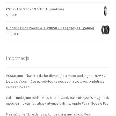
CST C-186 3.00 - 19 45P TT (priekinė)
53,95
€
Michelin Pilot Power 2CT 190/50 ZR 17 (73W) TL (galinė)
130,95
€
Informacija
Pristatymo laikas 3-4 darbo dienos / 1-3 moto padangos 19,95€ /
Lietuva. Visos mūsų nurodytos kainos apima Lietuvos pridėtinės
vertės mokestį.
Galimi mokėjimo būdai: Visa, MasterCard, bankininkystės mygtukai,
mobilieji mokėjimai, atsiskaitymas dalimis, Apple Pay ir Google Pay.
Mes siūlome tik padangas, kurios dar gaminamos. Mes