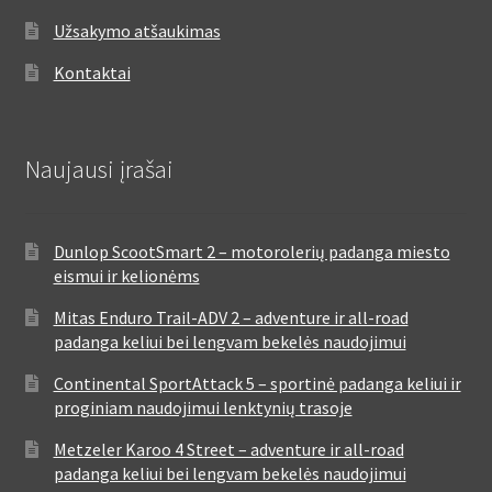
Užsakymo atšaukimas
Kontaktai
Naujausi įrašai
Dunlop ScootSmart 2 – motorolerių padanga miesto
eismui ir kelionėms
Mitas Enduro Trail-ADV 2 – adventure ir all-road
padanga keliui bei lengvam bekelės naudojimui
Continental SportAttack 5 – sportinė padanga keliui ir
proginiam naudojimui lenktynių trasoje
Metzeler Karoo 4 Street – adventure ir all-road
padanga keliui bei lengvam bekelės naudojimui