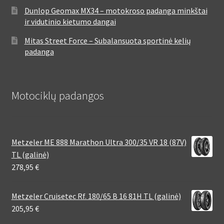
Dunlop Geomax MX34 – motokroso padanga minkštai
ir vidutinio kietumo dangai
Mitas Street Force – Subalansuota sportinė kelių
padanga
Motociklų padangos
Metzeler ME 888 Marathon Ultra 300/35 VR 18 (87V)
TL (galinė)
278,95
€
Metzeler Cruisetec Rf. 180/65 B 16 81H TL (galinė)
205,95
€