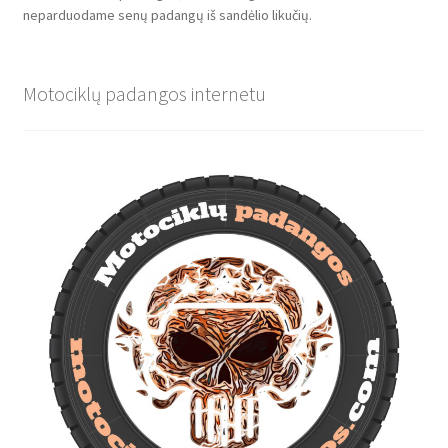
neparduodame senų padangų iš sandėlio likučių.
Motociklų padangos internetu