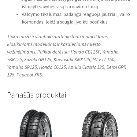
išlaikyti savybes visą tarnavimo laiką.
Valdymo tikslumas: padanga reaguoja jautriai į vairo
komandas, leidžia saugiai įveikti posūkius.
Tinka mažo ir vidutinio darbinio tūrio motociklams,
klasikiniams modeliams ir kasdieniams miesto
važinėjimams. Puikiai derės su: Honda CB125F, Yamaha
YBR125, Suzuki GN125, Kawasaki KMX125, MZ ETZ 150,
Yamaha SR125, Honda CG125, Aprilia Classic 125, Derbi GPR
125, Peugeot XR6.
Panašūs produktai