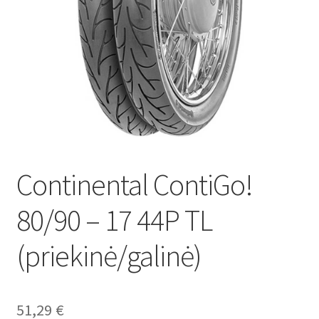
Continental ContiGo!
80/90 – 17 44P TL
(priekinė/galinė)
51,29
€