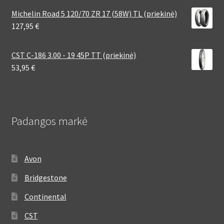
Michelin Road 5 120/70 ZR 17 (58W) TL (priekinė)
127,95
€
CST C-186 3.00 - 19 45P TT (priekinė)
53,95
€
Padangos markė
Avon
Bridgestone
Continental
CST