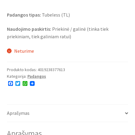
Padangos tipas:
Tubeless (TL)
Naudojimo paskirtis:
Priekinė / galinė (tinka tiek
priekiniam, tiek galiniam ratui)
Neturime
Produkto kodas:
4019238377613
Kategorija:
Padangos
F
T
W
a
w
h
c
i
a
e
t
t
b
t
s
o
e
A
o
r
p
Aprašymas
k
p
Aprašymas