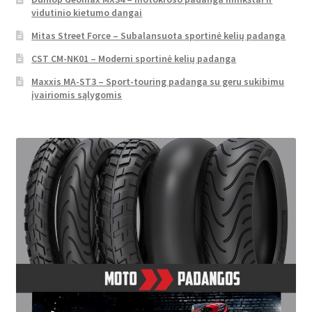
vidutinio kietumo dangai
Mitas Street Force – Subalansuota sportinė kelių padanga
CST CM-NK01 – Moderni sportinė kelių padanga
Maxxis MA-ST3 – Sport-touring padanga su geru sukibimu
įvairiomis sąlygomis