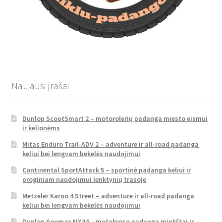
Naujausi įrašai
Dunlop ScootSmart 2 – motorolerių padanga miesto eismui
ir kelionėms
Mitas Enduro Trail-ADV 2 – adventure ir all-road padanga
keliui bei lengvam bekelės naudojimui
Continental SportAttack 5 – sportinė padanga keliui ir
proginiam naudojimui lenktynių trasoje
Metzeler Karoo 4 Street – adventure ir all-road padanga
keliui bei lengvam bekelės naudojimui
Dunlop Geomax MX34 – motokroso padanga minkštai ir