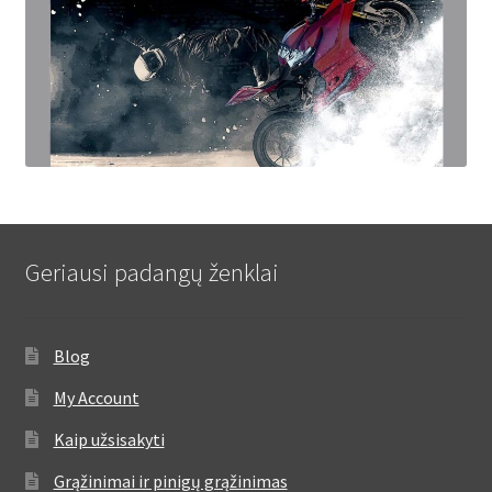
Geriausi padangų ženklai
Blog
My Account
Kaip užsisakyti
Grąžinimai ir pinigų grąžinimas