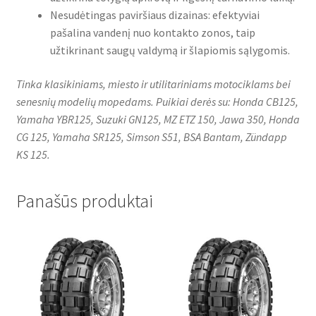
Nesudėtingas paviršiaus dizainas: efektyviai
pašalina vandenį nuo kontakto zonos, taip
užtikrinant saugų valdymą ir šlapiomis sąlygomis.
Tinka klasikiniams, miesto ir utilitariniams motociklams bei
senesnių modelių mopedams. Puikiai derės su: Honda CB125,
Yamaha YBR125, Suzuki GN125, MZ ETZ 150, Jawa 350, Honda
CG 125, Yamaha SR125, Simson S51, BSA Bantam, Zündapp
KS 125.
Panašūs produktai