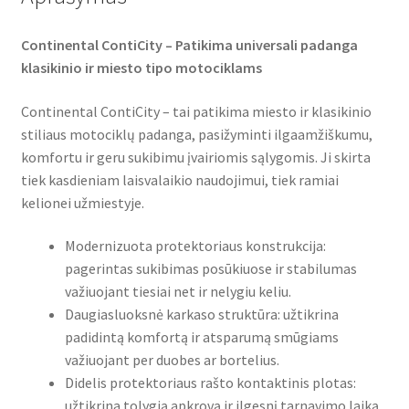
Continental ContiCity – Patikima universali padanga
klasikinio ir miesto tipo motociklams
Continental ContiCity – tai patikima miesto ir klasikinio
stiliaus motociklų padanga, pasižyminti ilgaamžiškumu,
komfortu ir geru sukibimu įvairiomis sąlygomis. Ji skirta
tiek kasdieniam laisvalaikio naudojimui, tiek ramiai
kelionei užmiestyje.
Modernizuota protektoriaus konstrukcija:
pagerintas sukibimas posūkiuose ir stabilumas
važiuojant tiesiai net ir nelygiu keliu.
Daugiasluoksnė karkaso struktūra: užtikrina
padidintą komfortą ir atsparumą smūgiams
važiuojant per duobes ar bortelius.
Didelis protektoriaus rašto kontaktinis plotas:
užtikrina tolygią apkrovą ir ilgesnį tarnavimo laiką.