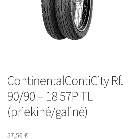
ContinentalContiCity Rf.
90/90 – 18 57P TL
(priekinė/galinė)
57,56
€