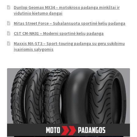
Dunlop Geomax MX34 – motokroso padanga minkštai ir
vidutinio kietumo dangai
Mitas Street Force – Subalansuota sportinė kelių padanga
CST CM-NK01 – Moderni sportinė kelių padanga
Maxxis MA-ST3 – Sport-touring padanga su geru sukibimu
įvairiomis sąlygomis