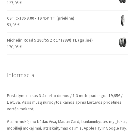
127,95
€
CST C-186 3.00 - 19 45P TT (priekinė)
53,95
€
Michelin Road 5 180/55 ZR 17 (73W) TL (galinė)
170,95
€
Informacija
Pristatymo laikas 3-4 darbo dienos / 1-3 moto padangos 19,95€ /
Lietuva. Visos mūsų nurodytos kainos apima Lietuvos pridėtinės
vertės mokestį.
Galimi mokėjimo būdai: Visa, MasterCard, bankininkystės mygtukai,
mobilieji mokėjimai, atsiskaitymas dalimis, Apple Pay ir Google Pay.