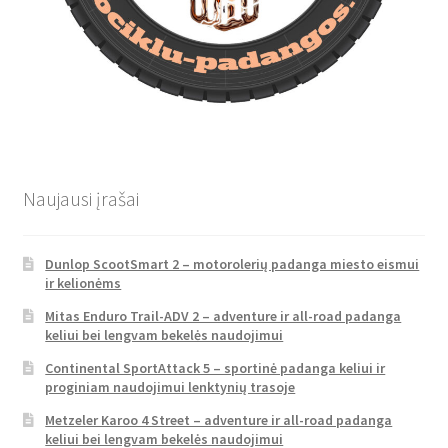
Naujausi įrašai
Dunlop ScootSmart 2 – motorolerių padanga miesto eismui
ir kelionėms
Mitas Enduro Trail-ADV 2 – adventure ir all-road padanga
keliui bei lengvam bekelės naudojimui
Continental SportAttack 5 – sportinė padanga keliui ir
proginiam naudojimui lenktynių trasoje
Metzeler Karoo 4 Street – adventure ir all-road padanga
keliui bei lengvam bekelės naudojimui