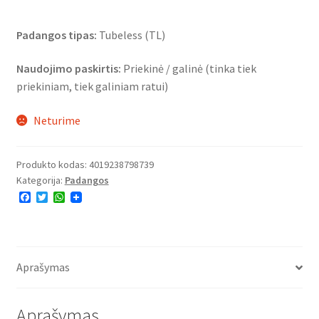
Padangos tipas:
Tubeless (TL)
Naudojimo paskirtis:
Priekinė / galinė (tinka tiek
priekiniam, tiek galiniam ratui)
Neturime
Produkto kodas:
4019238798739
Kategorija:
Padangos
F
T
W
a
w
h
c
i
a
e
t
t
b
t
s
o
e
A
o
r
p
Aprašymas
k
p
Aprašymas