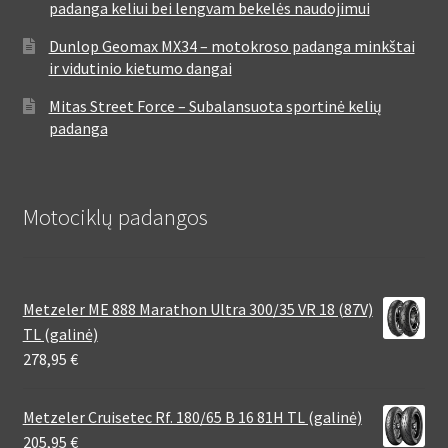
padanga keliui bei lengvam bekelės naudojimui
Dunlop Geomax MX34 – motokroso padanga minkštai
ir vidutinio kietumo dangai
Mitas Street Force – Subalansuota sportinė kelių
padanga
Motociklų padangos
Metzeler ME 888 Marathon Ultra 300/35 VR 18 (87V)
TL (galinė)
278,95
€
Metzeler Cruisetec Rf. 180/65 B 16 81H TL (galinė)
205,95
€