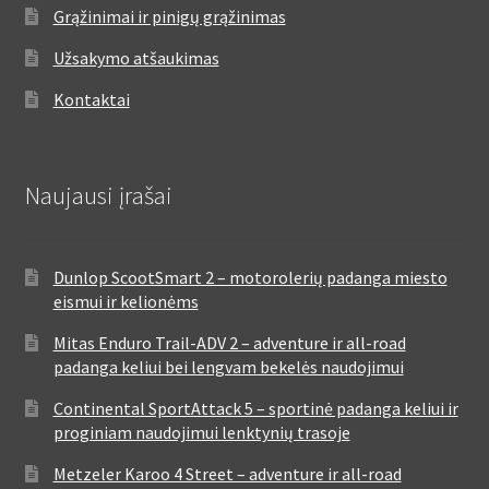
Grąžinimai ir pinigų grąžinimas
Užsakymo atšaukimas
Kontaktai
Naujausi įrašai
Dunlop ScootSmart 2 – motorolerių padanga miesto
eismui ir kelionėms
Mitas Enduro Trail-ADV 2 – adventure ir all-road
padanga keliui bei lengvam bekelės naudojimui
Continental SportAttack 5 – sportinė padanga keliui ir
proginiam naudojimui lenktynių trasoje
Metzeler Karoo 4 Street – adventure ir all-road