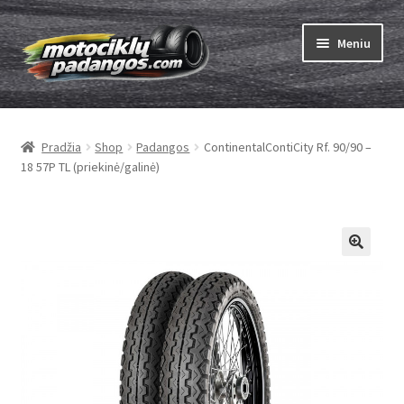
Pereiti
Pereiti
Meniu
prie
prie
meniu
turinio
Išskleist
Padangos
sub-
Pradžia
Shop
Padangos
ContinentalContiCity Rf. 90/90 –
menu
Išskleist
Kameros
18 57P TL (priekinė/galinė)
sub-
menu
Išskleist
ABC
sub-
menu
Kaip užsisakyti
Testų
Išskleist
Brand
sub-
menu
Kontaktai