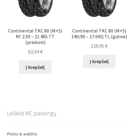
Continental TKC 80 (M+S)
Continental TKC 80 (M+S)
Rf. 2.50 – 21 48S TT
140/80 – 17 69Q TL (galinė)
(priekinė)
129,95
€
62,94
€
Į krepšelį
Į krepšelį
Leškoti MC padangų
Plotis & aukštis: