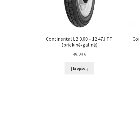
Continental LB 3.00 – 12 47J TT
Con
(priekinė/galinė)
48,94
€
Į krepšelį