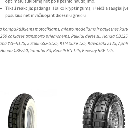
optimalų sukibimą net po ilgesnio naudojimo.
Tiksli reakcija: padanga išlaiko kryptingumą ir leidžia saugiai įve
posūkius net ir važiuojant didesniu greičiu.
a kompaktiškiems motociklams, miesto modeliams ir naujesnės kart
250 cc klasės transporto priemonėms. Puikiai derės su: Honda CB125
ha YZF-R125, Suzuki GSX-S125, KTM Duke 125, Kawasaki Z125, April
 Honda CBF250, Yamaha R3, Benelli BN 125, Keeway RKV 125.