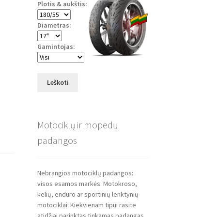
Plotis & aukštis:
Diametras:
Gamintojas:
Leškoti
Motociklų ir mopedų
padangos
Nebrangios motociklų padangos:
visos esamos markės. Motokroso,
kelių, enduro ar sportinių lenktynių
motociklai. Kiekvienam tipui rasite
atidžiai parinktas tinkamas padangas