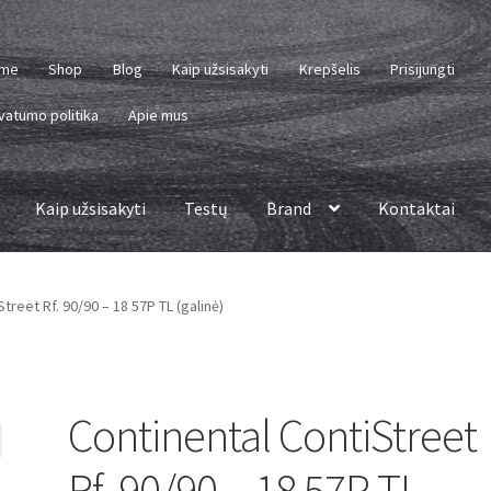
me
Shop
Blog
Kaip užsisakyti
Krepšelis
Prisijungti
vatumo politika
Apie mus
Kaip užsisakyti
Testų
Brand
Kontaktai
treet Rf. 90/90 – 18 57P TL (galinė)
Continental ContiStreet
Rf. 90/90 – 18 57P TL