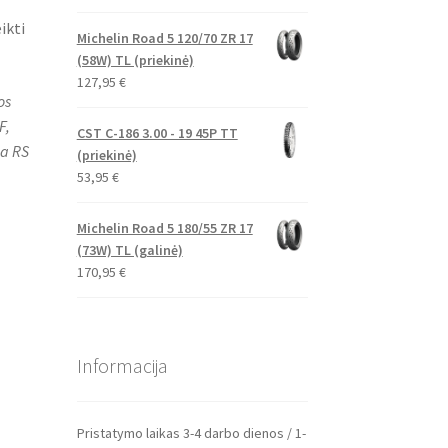
ikti
Michelin Road 5 120/70 ZR 17
(58W) TL (priekinė)
127,95
€
os
F,
CST C-186 3.00 - 19 45P TT
ia RS
(priekinė)
53,95
€
Michelin Road 5 180/55 ZR 17
(73W) TL (galinė)
170,95
€
Informacija
Pristatymo laikas 3-4 darbo dienos / 1-