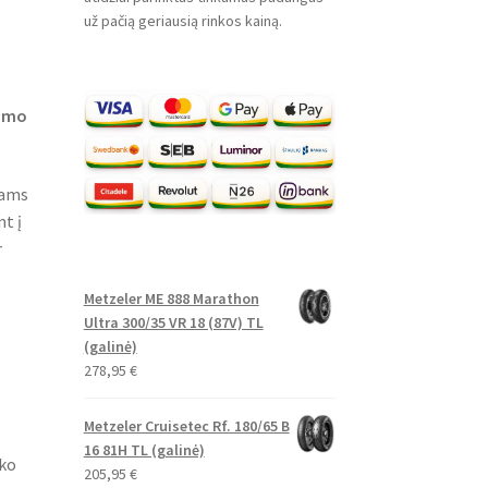
už pačią geriausią rinkos kainą.
gumo
lams
nt į
r
Metzeler ME 888 Marathon
Ultra 300/35 VR 18 (87V) TL
(galinė)
278,95
€
Metzeler Cruisetec Rf. 180/65 B
16 81H TL (galinė)
iko
205,95
€