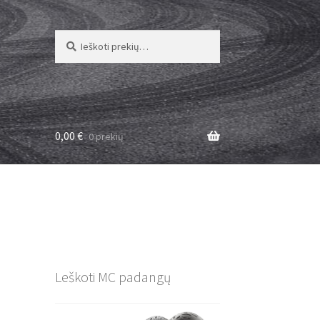
Ieškoti:
Ieškoti
0,00
€
0 prekių
Leškoti MC padangų