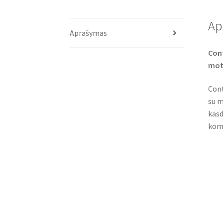
Ap
Aprašymas
Cont
mot
Cont
su m
kasd
komf