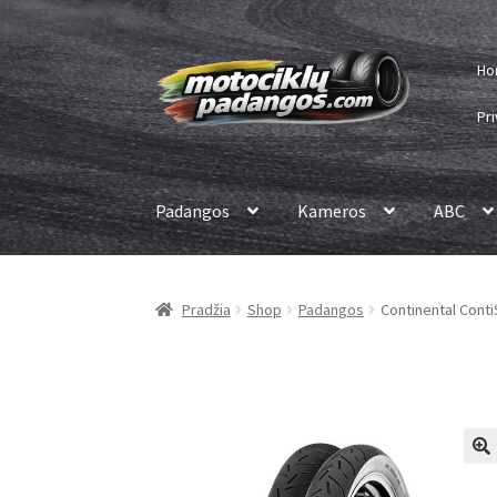
Pereiti
Pereiti
Ho
prie
prie
meniu
turinio
Pri
Padangos
Kameros
ABC
Pradžia
Shop
Padangos
Continental ContiS