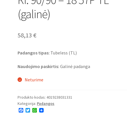
(galinė)
58,13
€
Padangos tipas:
Tubeless (TL)
Naudojimo paskirtis:
Galinė padanga
Neturime
Produkto kodas:
4019238031331
Kategorija:
Padangos
F
T
W
a
w
h
c
i
a
e
t
t