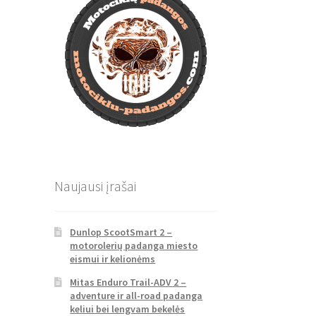
Naujausi įrašai
Dunlop ScootSmart 2 –
motorolerių padanga miesto
eismui ir kelionėms
Mitas Enduro Trail-ADV 2 –
adventure ir all-road padanga
keliui bei lengvam bekelės