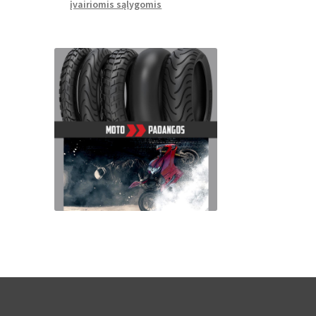
įvairiomis sąlygomis