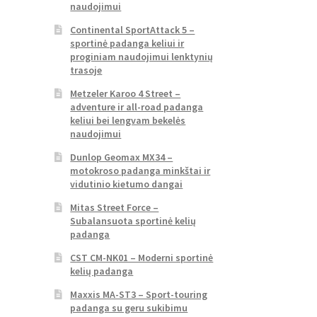
naudojimui
Continental SportAttack 5 –
sportinė padanga keliui ir
proginiam naudojimui lenktynių
trasoje
Metzeler Karoo 4 Street –
adventure ir all-road padanga
keliui bei lengvam bekelės
naudojimui
Dunlop Geomax MX34 –
motokroso padanga minkštai ir
vidutinio kietumo dangai
Mitas Street Force –
Subalansuota sportinė kelių
padanga
CST CM-NK01 – Moderni sportinė
kelių padanga
Maxxis MA-ST3 – Sport-touring
padanga su geru sukibimu