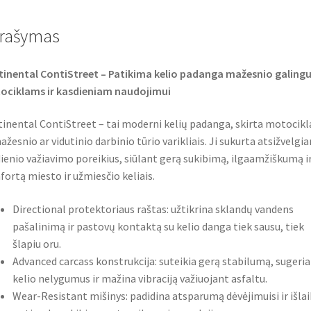
b
t
s
o
e
A
o
r
p
rašymas
k
p
inental ContiStreet – Patikima kelio padanga mažesnio galin
ociklams ir kasdieniam naudojimui
inental ContiStreet – tai moderni kelių padanga, skirta motocik
ažesnio ar vidutinio darbinio tūrio varikliais. Ji sukurta atsižvelgia
ienio važiavimo poreikius, siūlant gerą sukibimą, ilgaamžiškumą i
ortą miesto ir užmiesčio keliais.
Directional protektoriaus raštas: užtikrina sklandų vandens
pašalinimą ir pastovų kontaktą su kelio danga tiek sausu, tiek
šlapiu oru.
Advanced carcass konstrukcija: suteikia gerą stabilumą, sugeria
kelio nelygumus ir mažina vibraciją važiuojant asfaltu.
Wear-Resistant mišinys: padidina atsparumą dėvėjimuisi ir išla