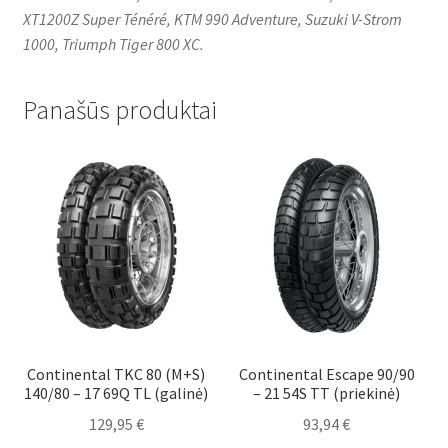
XT1200Z Super Ténéré, KTM 990 Adventure, Suzuki V-Strom
1000, Triumph Tiger 800 XC.
Panašūs produktai
Continental TKC 80 (M+S)
Continental Escape 90/90
140/80 – 17 69Q TL (galinė)
– 21 54S TT (priekinė)
129,95
€
93,94
€