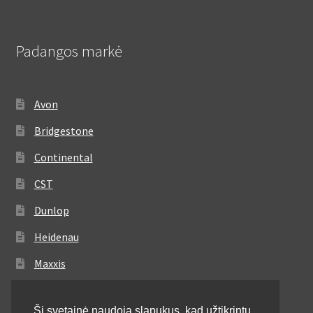
Padangos markė
Avon
Bridgestone
Continental
CST
Dunlop
Heidenau
Maxxis
Metzeler
Ši svetainė naudoja slapukus, kad užtikrintų