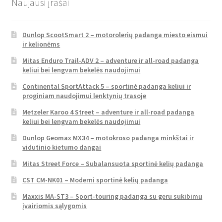
Naujausi įrašai
Dunlop ScootSmart 2 – motorolerių padanga miesto eismui
ir kelionėms
Mitas Enduro Trail-ADV 2 – adventure ir all-road padanga
keliui bei lengvam bekelės naudojimui
Continental SportAttack 5 – sportinė padanga keliui ir
proginiam naudojimui lenktynių trasoje
Metzeler Karoo 4 Street – adventure ir all-road padanga
keliui bei lengvam bekelės naudojimui
Dunlop Geomax MX34 – motokroso padanga minkštai ir
vidutinio kietumo dangai
Mitas Street Force – Subalansuota sportinė kelių padanga
CST CM-NK01 – Moderni sportinė kelių padanga
Maxxis MA-ST3 – Sport-touring padanga su geru sukibimu
įvairiomis sąlygomis