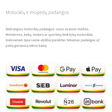
Motociklų ir mopedų padangos
Nebrangios motociklų padangos: visos esamos markės.
Motokroso, kelių, enduro ar sportinių lenktynių motociklai.
Kiekvienam tipui rasite atidžiai parinktas tinkamas padangas už
pačią geriausią rinkos kainą.