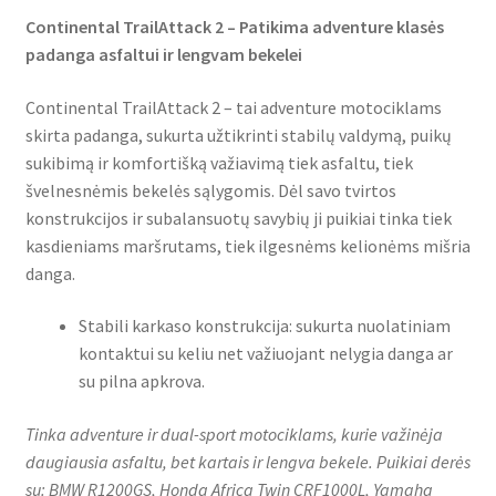
Continental TrailAttack 2 – Patikima adventure klasės
padanga asfaltui ir lengvam bekelei
Continental TrailAttack 2 – tai adventure motociklams
skirta padanga, sukurta užtikrinti stabilų valdymą, puikų
sukibimą ir komfortišką važiavimą tiek asfaltu, tiek
švelnesnėmis bekelės sąlygomis. Dėl savo tvirtos
konstrukcijos ir subalansuotų savybių ji puikiai tinka tiek
kasdieniams maršrutams, tiek ilgesnėms kelionėms mišria
danga.
Stabili karkaso konstrukcija: sukurta nuolatiniam
kontaktui su keliu net važiuojant nelygia danga ar
su pilna apkrova.
Tinka adventure ir dual-sport motociklams, kurie važinėja
daugiausia asfaltu, bet kartais ir lengva bekele. Puikiai derės
su: BMW R1200GS, Honda Africa Twin CRF1000L, Yamaha