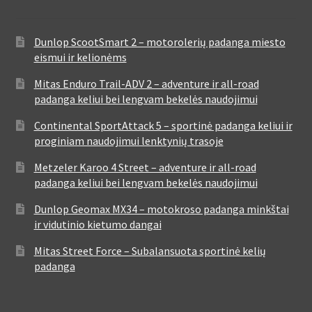
Dunlop ScootSmart 2 – motorolerių padanga miesto
eismui ir kelionėms
Mitas Enduro Trail-ADV 2 – adventure ir all-road
padanga keliui bei lengvam bekelės naudojimui
Continental SportAttack 5 – sportinė padanga keliui ir
proginiam naudojimui lenktynių trasoje
Metzeler Karoo 4 Street – adventure ir all-road
padanga keliui bei lengvam bekelės naudojimui
Dunlop Geomax MX34 – motokroso padanga minkštai
ir vidutinio kietumo dangai
Mitas Street Force – Subalansuota sportinė kelių
padanga