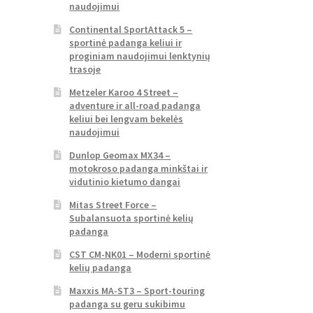
naudojimui
Continental SportAttack 5 –
sportinė padanga keliui ir
proginiam naudojimui lenktynių
trasoje
Metzeler Karoo 4 Street –
adventure ir all-road padanga
keliui bei lengvam bekelės
naudojimui
Dunlop Geomax MX34 –
motokroso padanga minkštai ir
vidutinio kietumo dangai
Mitas Street Force –
Subalansuota sportinė kelių
padanga
CST CM-NK01 – Moderni sportinė
kelių padanga
Maxxis MA-ST3 – Sport-touring
padanga su geru sukibimu