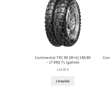
Continental TKC 80 (M+S) 140/80
Cont
– 17 69Q TL (galinė)
129,95
€
Į krepšelį