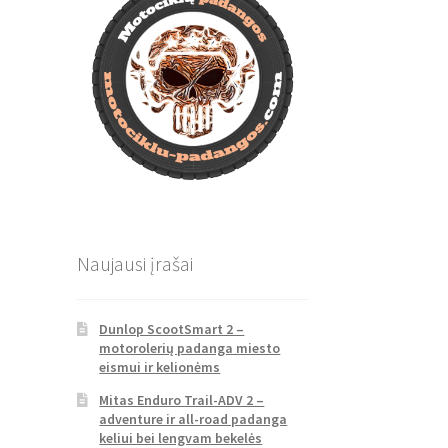
Naujausi įrašai
Dunlop ScootSmart 2 –
motorolerių padanga miesto
eismui ir kelionėms
Mitas Enduro Trail-ADV 2 –
adventure ir all-road padanga
keliui bei lengvam bekelės