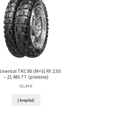
inental TKC 80 (M+S) Rf. 2.50
– 21 48S TT (priekinė)
62,94
€
Į krepšelį