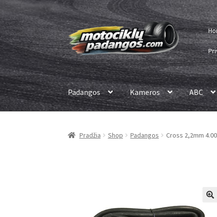
Pereiti
Pereiti
Ho
prie
prie
meniu
turinio
Pri
Padangos
Kameros
ABC
Pradžia
Shop
Padangos
Cross 2,2mm 4.00