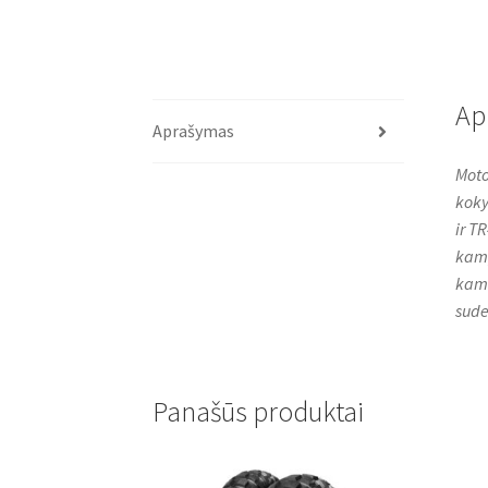
Ap
Aprašymas
Moto
koky
ir TR
kamp
kame
sude
Panašūs produktai