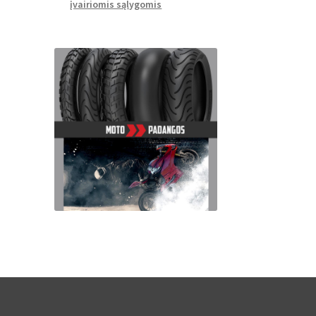
įvairiomis sąlygomis