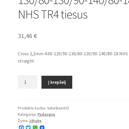
NHS TR4 tiesus
31,46
€
Cross 2,2mm 4.00-120/90-130/80-130/90-140/80-18 NHS
straight
produkto
Į krepšelį
kiekis:
Cross
2,2mm
4.00-
Produkto kodas:
tubetkasit15
Kategorija:
Padangos
120/90-
Žyma:
18tube
130/80-
F
T
W