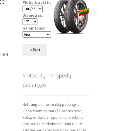
Plotis & aukštis:
Diametras:
Gamintojas:
Leškoti
 TR4
Motociklų ir mopedų
padangos
Nebrangios motociklų padangos:
visos esamos markės. Motokroso,
kelių, enduro ar sportinių lenktynių
motociklai. Kiekvienam tipui rasite
atidžiai parinktas tinkamas padangas