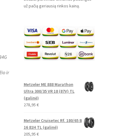
už pačią geriausią rinkos kainą.
 34G
io ir
Metzeler ME 888 Marathon
Ultra 300/35 VR 18 (87V) TL
(galinė)
278,95
€
Metzeler Cruisetec Rf. 180/65 B
16 81H TL (galinė)
205,95
€