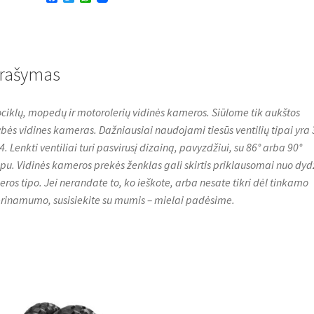
130/90-
a
w
h
140/80-
c
i
a
e
t
t
18
b
t
s
o
e
A
NHS
o
r
p
rašymas
TR4
k
p
tiesus
ciklų, mopedų ir motorolerių vidinės kameros. Siūlome tik aukštos
bės vidines kameras. Dažniausiai naudojami tiesūs ventilių tipai yra
4. Lenkti ventiliai turi pasvirusį dizainą, pavyzdžiui, su 86° arba 90°
u. Vidinės kameros prekės ženklas gali skirtis priklausomai nuo dydž
ros tipo. Jei nerandate to, ko ieškote, arba nesate tikri dėl tinkamo
rinamumo, susisiekite su mumis – mielai padėsime.