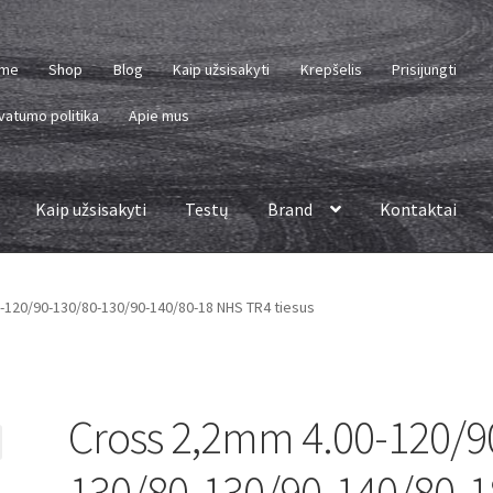
me
Shop
Blog
Kaip užsisakyti
Krepšelis
Prisijungti
vatumo politika
Apie mus
Kaip užsisakyti
Testų
Brand
Kontaktai
-120/90-130/80-130/90-140/80-18 NHS TR4 tiesus
Cross 2,2mm 4.00-120/9
130/80-130/90-140/80-1