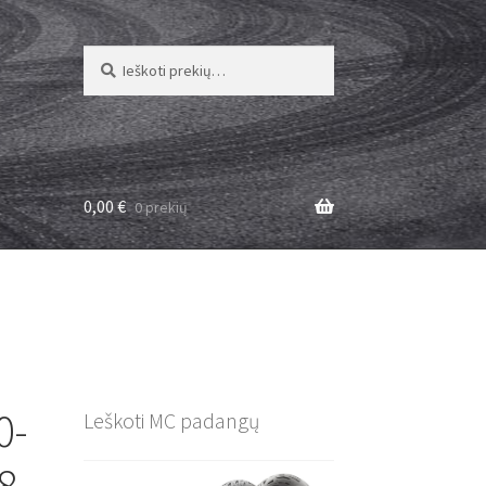
Ieškoti:
Ieškoti
0,00
€
0 prekių
0-
Leškoti MC padangų
8