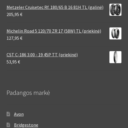
Metzeler Cruisetec Rf. 180/65 B 16 81H TL (galinė)
205,95
€
Michelin Road 5 120/70 ZR 17 (58W) TL (priekinė)
127,95
€
CST C-186 3.00 - 19 45P TT (priekinė)
53,95
€
Padangos markė
Avon
Bridgestone