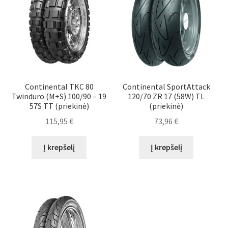
Continental TKC 80
Continental SportAttack
Twinduro (M+S) 100/90 – 19
120/70 ZR 17 (58W) TL
57S TT (priekinė)
(priekinė)
115,95
€
73,96
€
Į krepšelį
Į krepšelį