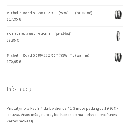
Michelin Road 5 120/70 ZR 17 (58W) TL (priekinė)
127,95
€
CST C-186 3.00 - 19 45P TT (priekinė)
53,95
€
Michelin Road 5 180/55 ZR 17 (73W) TL (galinė)
170,95
€
Informacija
Pristatymo laikas 3-4 darbo dienos / 1-3 moto padangos 19,95€ /
Lietuva. Visos mūsų nurodytos kainos apima Lietuvos pridėtinės
vertės mokestį.