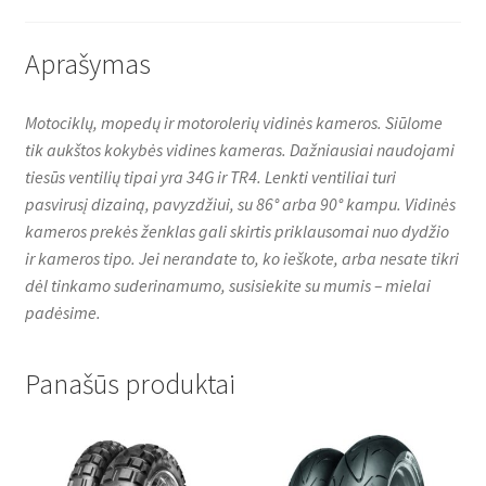
k
p
Aprašymas
Motociklų, mopedų ir motorolerių vidinės kameros. Siūlome
tik aukštos kokybės vidines kameras. Dažniausiai naudojami
tiesūs ventilių tipai yra 34G ir TR4. Lenkti ventiliai turi
pasvirusį dizainą, pavyzdžiui, su 86° arba 90° kampu. Vidinės
kameros prekės ženklas gali skirtis priklausomai nuo dydžio
ir kameros tipo. Jei nerandate to, ko ieškote, arba nesate tikri
dėl tinkamo suderinamumo, susisiekite su mumis – mielai
padėsime.
Panašūs produktai