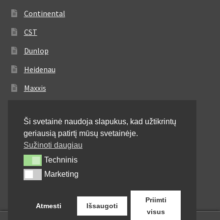
Continental
CST
Dunlop
Heidenau
Maxxis
Metzeler
Ši svetainė naudoja slapukus, kad užtikrintų
Michelin
geriausią patirtį mūsų svetainėje.
Mitas
Sužinoti daugiau
Techninis
Techninis
Pirelli
Marketing
Marketing
Shinko
Priimti
Atmesti
Išsaugoti
visus