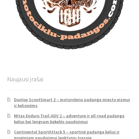
Naujausi įrašai
Dunlop ScootSmart 2 – motorolerių padanga miesto eismui
ir kelionėms
Mitas Enduro Trail-ADV 2 – adventure ir all-road padanga
keliui bei lengvam bekelės naudojimui
Continental SportAttack 5 – sportinė padanga keliui ir
proginiam naudojimui lenktynių trasoje