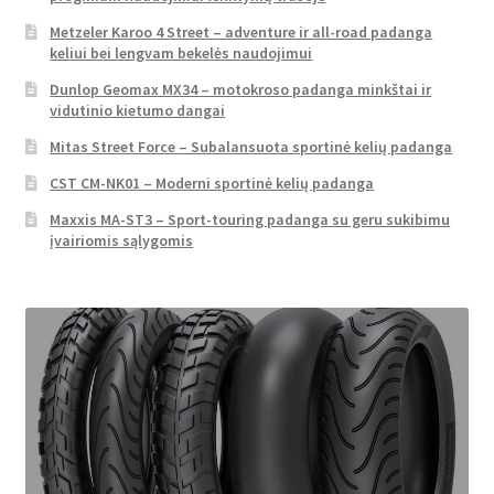
Metzeler Karoo 4 Street – adventure ir all-road padanga
keliui bei lengvam bekelės naudojimui
Dunlop Geomax MX34 – motokroso padanga minkštai ir
vidutinio kietumo dangai
Mitas Street Force – Subalansuota sportinė kelių padanga
CST CM-NK01 – Moderni sportinė kelių padanga
Maxxis MA-ST3 – Sport-touring padanga su geru sukibimu
įvairiomis sąlygomis