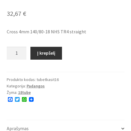
32,67
€
Cross 4mm 140/80-18 NHS TR4 straight
produkto
Į krepšelį
kiekis:
Cross
4mm
140/80-
Produkto kodas:
tubetkasit16
Kategorija:
Padangos
18
Žyma:
18tube
NHS
F
T
W
TR4
a
w
h
tiesus
c
i
a
e
t
t
b
t
s
o
e
A
o
r
p
Aprašymas