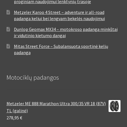
proginiam naudojimui lenktynių trasoje
Metzeler Karoo 4 Street – adventure ir all-road
padanga keliui bei lengvam bekelės naudojimui
Dunlop Geomax MX34 – motokroso padanga minkštai
ir vidutinio kietumo dangai
Mitas Street Force – Subalansuota sportinė kelių
padanga
Motociklų padangos
Metzeler ME 888 Marathon Ultra 300/35 VR 18 (87V)
TL (galinė)
278,95
€