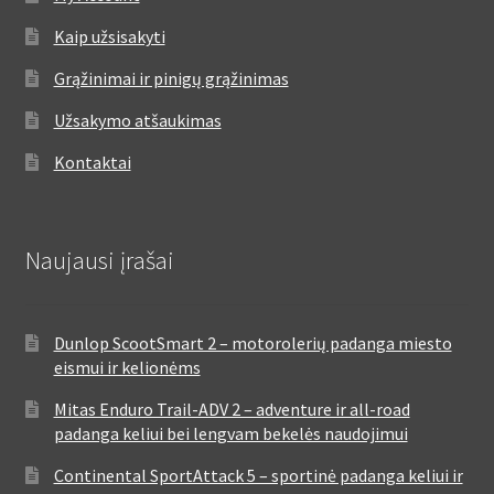
Kaip užsisakyti
Grąžinimai ir pinigų grąžinimas
Užsakymo atšaukimas
Kontaktai
Naujausi įrašai
Dunlop ScootSmart 2 – motorolerių padanga miesto
eismui ir kelionėms
Mitas Enduro Trail-ADV 2 – adventure ir all-road
padanga keliui bei lengvam bekelės naudojimui
Continental SportAttack 5 – sportinė padanga keliui ir