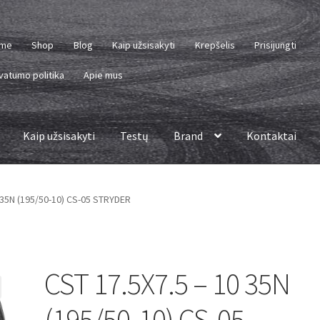
me
Shop
Blog
Kaip užsisakyti
Krepšelis
Prisijungti
vatumo politika
Apie mus
Kaip užsisakyti
Testų
Brand
Kontaktai
 35N (195/50-10) CS-05 STRYDER
CST 17.5X7.5 – 10 35N
(195/50-10) CS-05