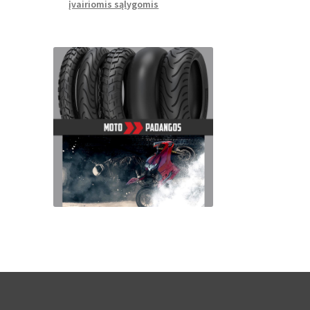
įvairiomis sąlygomis