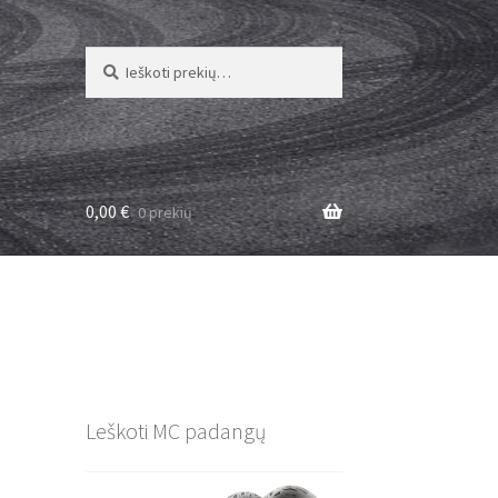
Ieškoti:
Ieškoti
0,00
€
0 prekių
Leškoti MC padangų