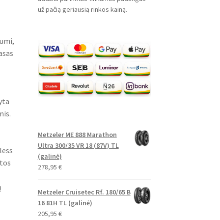
už pačią geriausią rinkos kainą.
iumi,
asas
yta
mis.
Metzeler ME 888 Marathon
Ultra 300/35 VR 18 (87V) TL
less
(galinė)
rtos
278,95
€
ų
Metzeler Cruisetec Rf. 180/65 B
16 81H TL (galinė)
205,95
€