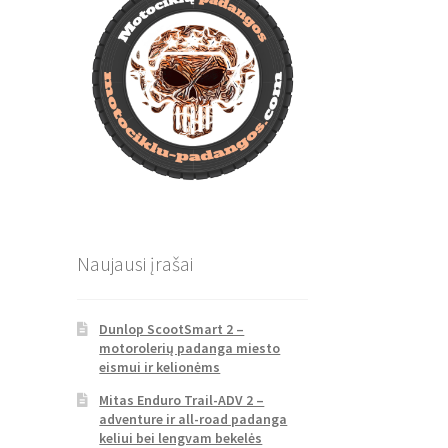
Naujausi įrašai
Dunlop ScootSmart 2 –
motorolerių padanga miesto
eismui ir kelionėms
Mitas Enduro Trail-ADV 2 –
adventure ir all-road padanga
keliui bei lengvam bekelės