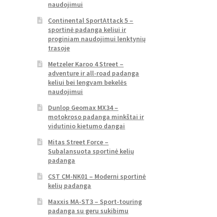
naudojimui
Continental SportAttack 5 –
sportinė padanga keliui ir
proginiam naudojimui lenktynių
trasoje
Metzeler Karoo 4 Street –
adventure ir all-road padanga
keliui bei lengvam bekelės
naudojimui
Dunlop Geomax MX34 –
motokroso padanga minkštai ir
vidutinio kietumo dangai
Mitas Street Force –
Subalansuota sportinė kelių
padanga
CST CM-NK01 – Moderni sportinė
kelių padanga
Maxxis MA-ST3 – Sport-touring
padanga su geru sukibimu