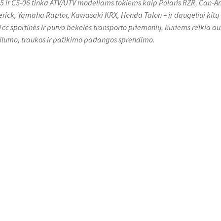
5 ir CS‑06 tinka ATV/UTV modeliams tokiems kaip Polaris RZR, Can‑A
rick, Yamaha Raptor, Kawasaki KRX, Honda Talon – ir daugeliui kitų
 cc sportinės ir purvo bekelės transporto priemonių, kuriems reikia au
ilumo, traukos ir patikimo padangos sprendimo.