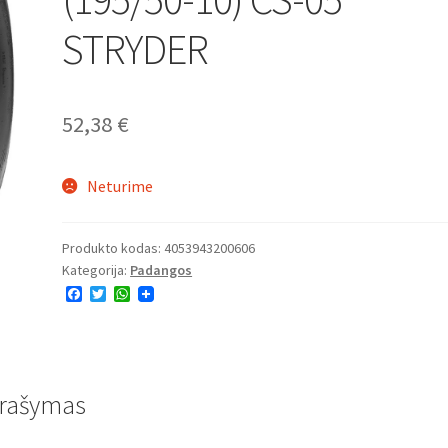
STRYDER
52,38
€
Neturime
Produkto kodas:
4053943200606
Kategorija:
Padangos
F
T
W
a
w
h
c
i
a
e
t
t
b
t
s
o
e
A
o
r
p
rašymas
k
p