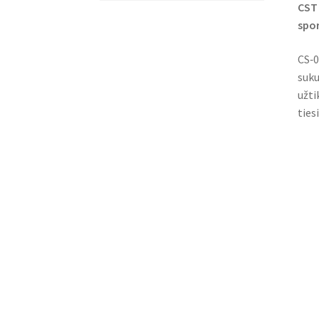
CST 
spor
CS‑0
suku
užti
ties