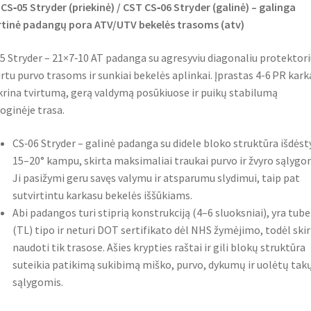
CS‑05 Stryder (priekinė) / CST CS‑06 Stryder (galinė) – galinga
tinė padangų pora ATV/UTV bekelės trasoms (atv)
5 Stryder – 21×7‑10 AT padanga su agresyviu diagonaliu protektor
rtu purvo trasoms ir sunkiai bekelės aplinkai. Įprastas 4-6 PR kark
krina tvirtumą, gerą valdymą posūkiuose ir puikų stabilumą
ioginėje trasa.
CS‑06 Stryder – galinė padanga su didele bloko struktūra išdėst
15–20° kampu, skirta maksimaliai traukai purvo ir žvyro sąlygo
Ji pasižymi geru savęs valymu ir atsparumu slydimui, taip pat
sutvirtintu karkasu bekelės iššūkiams.
Abi padangos turi stiprią konstrukciją (4–6 sluoksniai), yra tube
(TL) tipo ir neturi DOT sertifikato dėl NHS žymėjimo, todėl ski
naudoti tik trasose. Ašies krypties raštai ir gili blokų struktūra
suteikia patikimą sukibimą miško, purvo, dykumų ir uolėtų tak
sąlygomis.