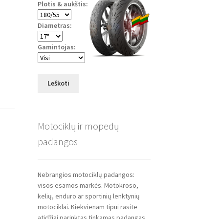
Plotis & aukštis:
Diametras:
Gamintojas:
Leškoti
Motociklų ir mopedų
padangos
Nebrangios motociklų padangos:
visos esamos markės. Motokroso,
kelių, enduro ar sportinių lenktynių
motociklai. Kiekvienam tipui rasite
atidžiai parinktas tinkamas padangas